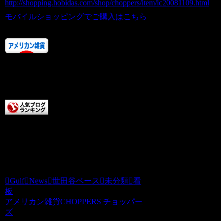
http://shopping.hobidas.com/shop/choppers/item/lc20081109.html
モバイルショッピングでご購入はこちら
人気ランキングにご協力あ
りがとうございます！！
またお店に来てくださいね。
チョッパーズに清き一票を
本日もCHOPPERS記事をお読みいただき
ありがとうございます。チョッパーズ
Gulf
News
世田谷ベース
未分類
看
板
アメリカン雑貨CHOPPERS チョッパー
ズ