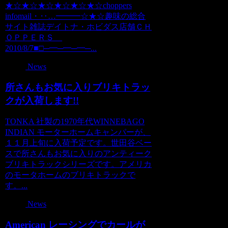
★☆★☆★☆★☆★☆★☆choppers
infomail・‥…━━━☆★☆趣味の総合
サイト雑誌デイトナ・ホビダス店舗ＣＨ
ＯＰＰＥＲＳ
2010/8/7■□─━─━─━─...
News
所さんもお気に入りブリキトラッ
クが入荷します!!
TONKA 社製の1970年代WINNEBAGO
INDIAN モーターホームキャンパーが、
１１月上旬に入荷予定です。世田谷ベー
スで所さんもお気に入りのアンティーク
ブリキトラックシリーズです。アメリカ
のモータホームのブリキトラックで
す。...
News
American レーシングでカールが