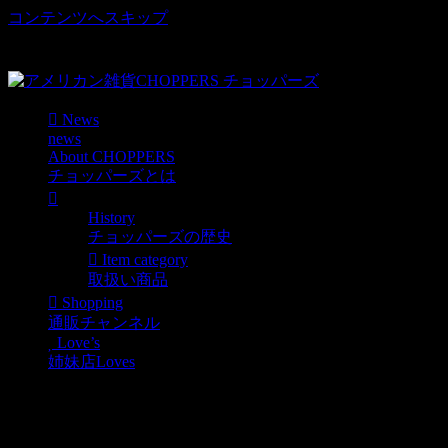
コンテンツへスキップ
車好き、アメリカ好きマニアも涙物のレアアイテム・Junk等
取扱い
News
news
About CHOPPERS
チョッパーズとは
History
チョッパーズの歴史
Item category
取扱い商品
Shopping
通販チャンネル
Love’s
姉妹店Loves
37.Gulf Motor Oil レーシ
ングフラッグ再入荷しま