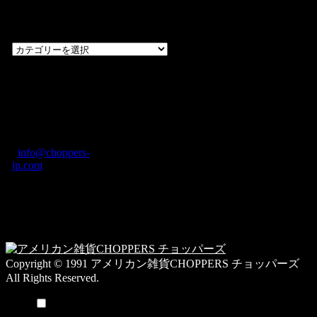
カテゴリー一
覧
過
去
の
CHOPPERS
ブ
奈良県橿原市内膳
ロ
町1-5-6 Macビル
グ
ディング2F
カ
TEL: 0744-29-8600
/
info@choppers-
テ
jp.com
ゴ
営業時間：10:00-
リ
19:00 / 休み：火曜
ー
日
一
覧
Copyright © 1991 アメリカン雑貨CHOPPERS チョッパーズ
All Rights Reserved.
メニュー