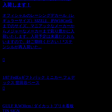
入荷します！
オフィシャルのレーシングデカール（レ
ギュラーサイズ）SIZEは、約W18Cm位
までのサイズ。マニアックなメーカーか
らメジャーなメーカーまで彩り豊かに入
荷いたします。入荷予定は来週だとおも
いますので、好ご期待ください！*ステ
ンシルが再入荷いた...
1/87 FedExギフトパック ミニカー フェデ
ックス 世田谷ベース
GULF 丸W30cm / ダイカットブリキ看板
TIN SIGN