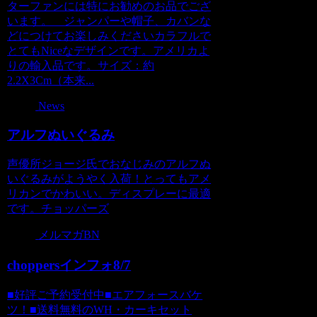
ターファンには特にお勧めのお品でござ
います。 ジャンパーや帽子、カバンな
どにつけてお楽しみくださいカラフルで
とてもNiceなデザインです。アメリカよ
りの輸入品です。サイズ：約
2.2X3Cm（本来...
News
アルフぬいぐるみ
声優所ジョージ氏でおなじみのアルフぬ
いぐるみがようやく入荷！とってもアメ
リカンでかわいい。ディスプレーに最適
です。チョッパーズ
メルマガBN
choppersインフォ8/7
■好評ご予約受付中■エアフォースバケ
ツ！■送料無料のWH・カーキセット