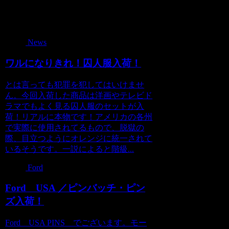
関連記事
News
ワルになりきれ！囚人服入荷！
とは言っても犯罪を犯してはいけませ
ん。今回入荷した商品は洋画やテレビド
ラマでもよく見る囚人服のセットが入
荷！リアルに本物です！アメリカの各州
で実際に使用されてるもので、脱獄の
際、目立つようにオレンジに統一されて
いるそうです。一説によると階級...
Ford
Ford USA ／ピンバッチ・ピン
ズ入荷！
Ford USA PINS でございます。モー