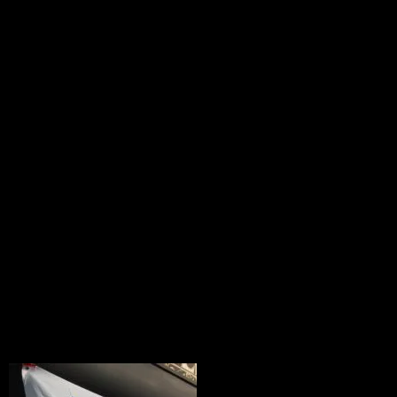
した。
Gulf
2010.08.07
ガレージやお部屋のDISPLAYに最
高！！ これさえあればＡｍｅｒｉｃａ
Racigな空間に早変わり～♪ レーシング
好き必須！！ ガレージ空間を作るには
ピッタリのアイテムです。 素材：ナイ
ロン生地
※輸入品の都合上、サイズ・デザイン等
の仕様変更がある場合がございます。ご
了承の程お願いいたします。