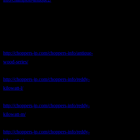
★オススメ商品！
●レディーキロワット
・アンティークウッドキャビネット
http://choppers-jp.com/choppers-info/antique-
wood-series/
・アンティークウッドシェルフL
http://choppers-jp.com/choppers-info/reddy-
kilowatt-l/
・アンティークウッドシェルフM
http://choppers-jp.com/choppers-info/reddy-
kilowatt-m/
・アンティークウッドシェルフS
http://choppers-jp.com/choppers-info/reddy-