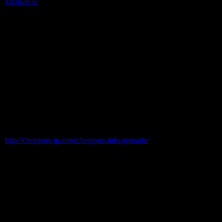
kilowatt-s/
★ミリタリーなライターや灰皿です！！
暑苦しい夏にぴったりな男っぽい無骨な
ライターです！
グレネードライター＆灰皿 / 手榴弾型ガ
スライター＆灰皿
商品番号 sh20100702
価格（税込） 800 円
ホビダスNo 52021711
http://choppers-jp.com/choppers-info/grenade/
●音付き！グレネード＆ボム BOXライ
ター＆灰皿 / 手榴弾型ガスライター＆灰
皿
手榴弾がライター！と弾薬ボックスが灰