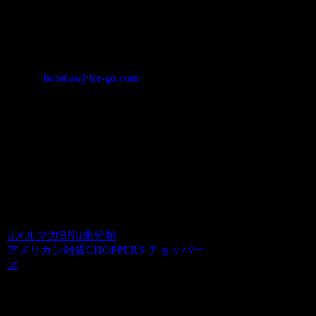
TEL 0744-29-8600
FAX 0744-23-6699
メール
hobidas@lce-go.com
★チョッパーズ情報が不要の方へ
メルマガを必要とされない場合は、本文
中に「停止」と入力して、
送信元へ返信お願い致します。チョッパ
ーズ
メルマガBN
未分類
アメリカン雑貨CHOPPERS チョッパー
ズ
関連記事