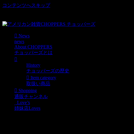
コンテンツへスキップ
車好き、アメリカ好きマニアも涙物のレアアイテム・Junk等
取扱い
News
news
About CHOPPERS
チョッパーズとは
History
チョッパーズの歴史
Item category
取扱い商品
Shopping
通販チャンネル
Love’s
姉妹店Loves
snapon入荷！choppersイン
フォ7/14