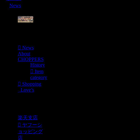
News
Menu
News
About
CHOPPERS
History
Item
category
Shopping
Love’s
Shopping
楽天支店
ヤフーシ
ョッピング
店