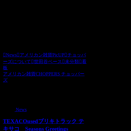
涙が出てしまいます。スタッフが調子に
乗ってしまいますよほんとうに
本日もうちの記事をお読みいただきあり
がとうございます。チョッパーズ
News
アメリカン雑貨PicUP
チョッパ
ーズについて
世田谷ベース
未分類
看
板
アメリカン雑貨CHOPPERS チョッパー
ズ
関連記事
News
TEXACOusedブリキトラック テ
キサコ Seasons Greetings