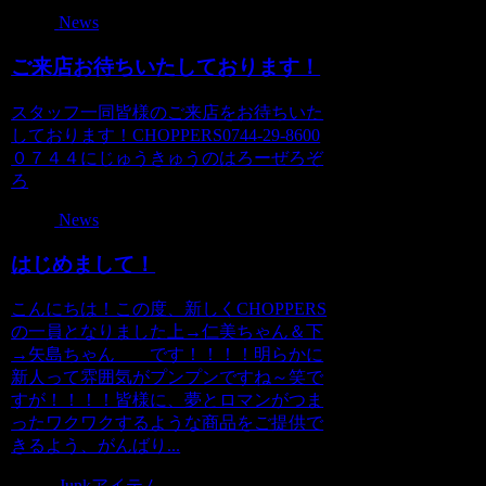
News
ご来店お待ちいたしております！
スタッフ一同皆様のご来店をお待ちいた
しております！CHOPPERS0744-29-8600
０７４４にじゅうきゅうのはろーぜろぞ
ろ
News
はじめまして！
こんにちは！この度、新しくCHOPPERS
の一員となりました上→仁美ちゃん＆下
→矢島ちゃん です！！！！明らかに
新人って雰囲気がプンプンですね～笑で
すが！！！！皆様に、夢とロマンがつま
ったワクワクするような商品をご提供で
きるよう、がんばり...
Junkアイテム