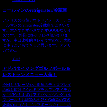
コールマンのrefrigerator/冷蔵庫
アメリカの老舗アウトドアメーカー、コ
ールマンのrefrigerator/冷蔵庫でございま
す。大きすぎず小さすぎずGOODなサイ
ズです。 外見に多少サビや傷がありま
すが、中は比較的キレイですので、実際
に使うこともできると思います。アメリ
カでの...
Gulf
アドバタイジングゴルフボール＆
レストランメニュー入荷！
今回もガレージやお部屋のディスプレイ
の幅を広げてくれるプラスワンアイテム
をご紹介！まずはアドバタイジングゴル
フボール！お馴染みの76やGulf等の有名
企業のロゴ入りゴルフボールです。この