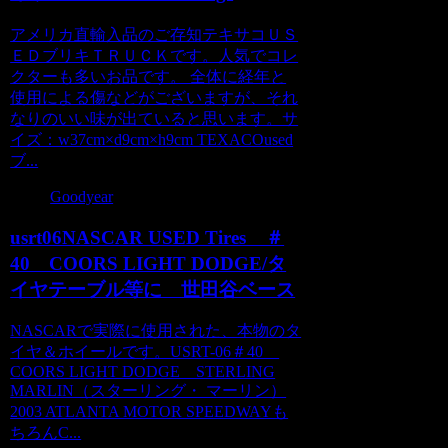
アメリカ直輸入品のご存知テキサコＵＳ
ＥＤブリキＴＲＵＣＫです。人気でコレ
クターも多いお品です。 全体に経年と
使用による傷などがございますが、それ
なりのいい味が出ていると思います。サ
イズ：w37cm×d9cm×h9cm TEXACOused
ブ...
Goodyear
usrt06NASCAR USED Tires ＃
40 COORS LIGHT DODGE/タ
イヤテーブル等に 世田谷ベース
NASCARで実際に使用された、本物のタ
イヤ＆ホイールです。USRT-06＃40
COORS LIGHT DODGE STERLING
MARLIN（スターリング・ マーリン）
2003 ATLANTA MOTOR SPEEDWAYも
ちろんC...