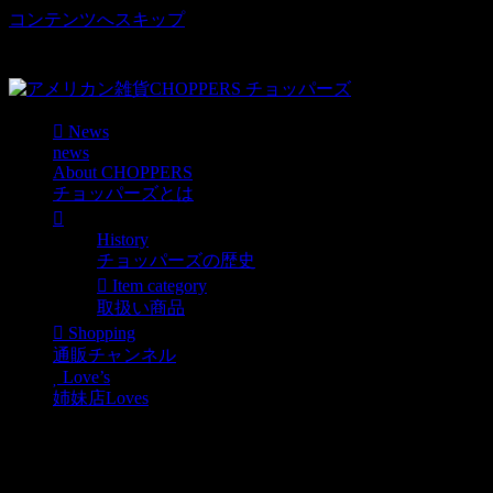
コンテンツへスキップ
車好き、アメリカ好きマニアも涙物のレアアイテム・Junk等
取扱い
News
news
About CHOPPERS
チョッパーズとは
History
チョッパーズの歴史
Item category
取扱い商品
Shopping
通販チャンネル
Love’s
姉妹店Loves
tin1676 Mels Diner – Car
Hop / ブリキ看板 TIN