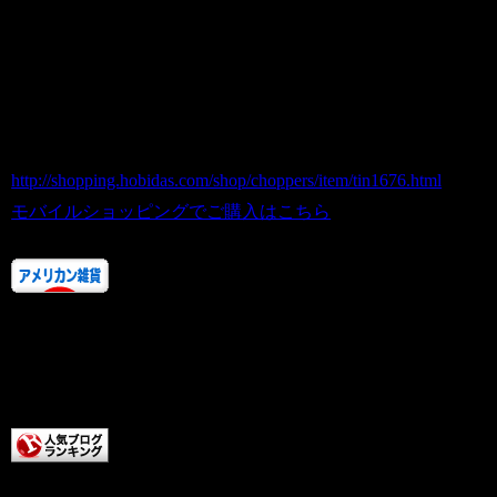
tin1676 Mels Diner – Car Hop / ブリキ看板
TIN SIGN
商品番号 tin1676
価格（税込） 2,000 円
ホビダスNo 52021070
http://shopping.hobidas.com/shop/choppers/item/tin1676.html
モバイルショッピングでご購入はこちら
人気ランキングにご協力し
ていただけるなんて、
なんて慈悲深い方なんですかアナタ様
は。
こっちまでクリックしてい
ただけるなんて、