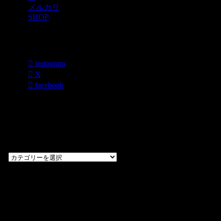
メルカリ
SHOP
各種SNS
instagram
X
facebook
過去のブログ
カテゴリー一
覧
過
去
の
CHOPPERS
ブ
奈良県橿原市内膳
ロ
町1-5-6 Macビル
グ
ディング2F
カ
TEL: 0744-29-8600