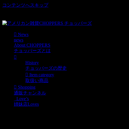
コンテンツへスキップ
車好き、アメリカ好きマニアも涙物のレアアイテム・Junk等
取扱い
News
news
About CHOPPERS
チョッパーズとは
History
チョッパーズの歴史
Item category
取扱い商品
Shopping
通販チャンネル
Love’s
姉妹店Loves
今日と明日の営業予定の
お知らせ。