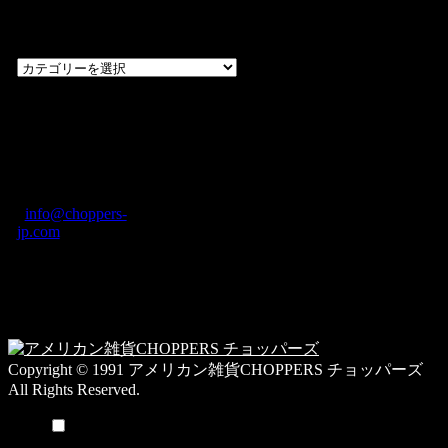
覧
過
去
の
CHOPPERS
ブ
奈良県橿原市内膳
ロ
町1-5-6 Macビル
グ
ディング2F
カ
TEL: 0744-29-8600
/
info@choppers-
テ
jp.com
ゴ
営業時間：10:00-
リ
19:00 / 休み：火曜
ー
日
一
覧
Copyright © 1991 アメリカン雑貨CHOPPERS チョッパーズ
All Rights Reserved.
メニュー