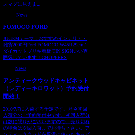
スマグに見えま...
News
FOMOCO FORD
JUGEMテーマ：おすすめインテリア・
雑貨2000円Ford FOMOCO W45H29cm /
ダイカットブリキ看板 TIN SIGNいい雰
囲気しています！CHOPPERS
News
アンティークウッドキャビネット
（レディーキロワット）予約受付
開始！
2010/7/7に入荷する予定です。只今初回
入荷分のご予約受付中です。初回入荷分
は数に限りがございますので、売り切れ
の場合は次回入荷までお待ち下さい。ア
ンティークウッドを贅沢に使ったキャビ