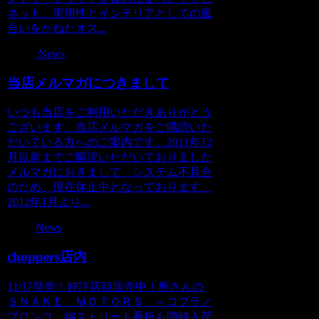
ネット。実用性とインテリアとしての風
合いをかねたオス...
News
当店メルマガにつきまして
いつも当店をご利用いただきありがとう
ございます。当店メルマガをご購読いた
だいている方へのご案内です。2011年12
月以前までご購読いただいておりました
メルマガにおきまして、システム不具合
のため、現在休止中となっております。
2012年1月より...
News
choppers店内
11/17発売！好評店頭販売中！所さんの
ＳＮＡＫＥ ＭＯＴＯＲＳ ～コブラ／
ブロンコ 編ストリート看板も随時入荷