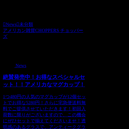
週末のCHOPPERSをお楽しみに~（＾ｖ
＾）。。。。
News
未分類
アメリカン雑貨CHOPPERS チョッパー
ズ
関連記事
News
絶賛発売中！お得なスペシャルセ
ット！！アメリカなマグカップ！
1つ480円の人気のマグカップが12個セッ
トでお得な5280円！さらに宅急便送料無
料でご提供させていただきます！初回入
荷数に限りがございますので、この機会
にぜひセットで揃えてくださいませ！透
明感のあるグラスで、アンティークグラ