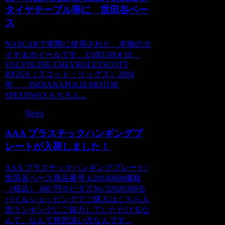
タイヤテーブル等に 世田谷ベー
ス
NASCARで実際に使用された、本物のタ
イヤ＆ホイールです。USRT-09＃10
VALVOLINE CHEVROLETSCOTT
RIGGS（スコット・リッグス）2004
年 INDIANAPOLIS MOTOR
SPEEDWAYもちろん...
News
AAA プラスチックハンギングプ
レートが入荷しました！
AAA プラスチックハンギングプレート/
世田谷ベース商品番号 lc20100608価格
（税込） 480 円ホビダスNo 52020369モ
バイルショッピングでご購入はこちら人
気ランキングにご協力していただけるな
んて、なんて慈悲深い方なんです...