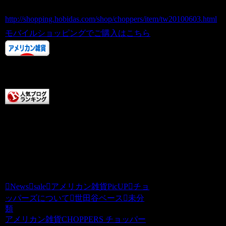
ホビダスNo 52018216
http://shopping.hobidas.com/shop/choppers/item/tw20100603.html
モバイルショッピングでご購入はこちら
クリックしていただけると
テンションアップします。
こちらもクリックしていた
だけると超テンションアップします。
いつもチョッパーズをご贔屓いただきあ
りがとうございます。チョッパーズ
News
sale
アメリカン雑貨PicUP
チョ
ッパーズについて
世田谷ベース
未分
類
アメリカン雑貨CHOPPERS チョッパー