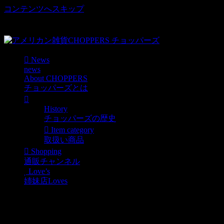
コンテンツへスキップ
車好き、アメリカ好きマニアも涙物のレアアイテム・Junk等
取扱い
News
news
About CHOPPERS
チョッパーズとは
History
チョッパーズの歴史
Item category
取扱い商品
Shopping
通販チャンネル
Love’s
姉妹店Loves
レーシングモーターワッ
ペン（Iセット）/BIG set