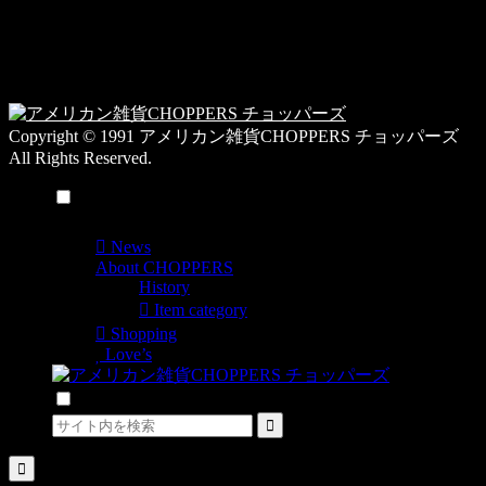
営業時間：10:00-
リ
19:00 / 休み：火曜
ー
日
一
覧
Copyright © 1991 アメリカン雑貨CHOPPERS チョッパーズ
All Rights Reserved.
メニュー
News
About CHOPPERS
History
Item category
Shopping
Love’s
検索