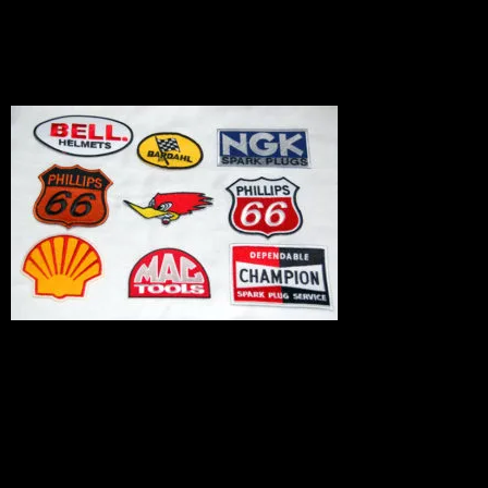
News
2010.06.16
レーシングモーターワッペン（Iセッ
ト）/BIG set
商品番号 tw20100603
価格（税込） 2,980 円