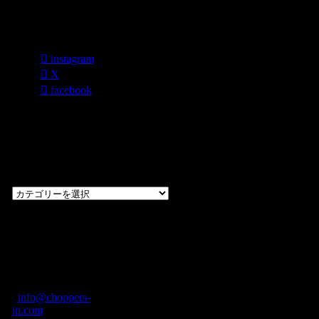
各種SNS
instagram
X
facebook
過去のブログ
カテゴリー一
覧
過
去
の
CHOPPERS
ブ
奈良県橿原市内膳
ロ
町1-5-6 Macビル
グ
ディング2F
カ
TEL: 0744-29-8600
/
info@choppers-
テ
jp.com
ゴ