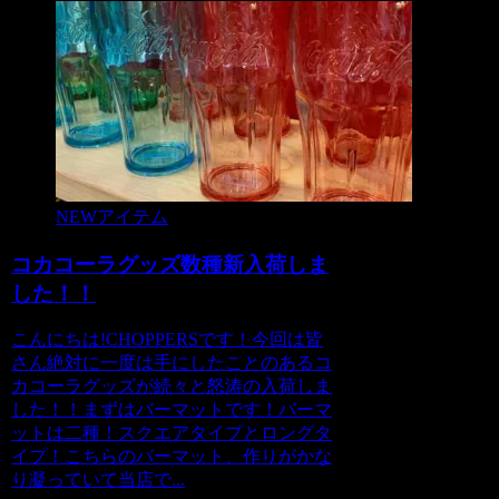
NEWアイテム
コカコーラグッズ数種新入荷しま
した！！
こんにちは!CHOPPERSです！今回は皆
さん絶対に一度は手にしたことのあるコ
カコーラグッズが続々と怒涛の入荷しま
した！！まずはバーマットです！バーマ
ットは二種！スクエアタイプとロングタ
イプ！こちらのバーマット、作りがかな
り凝っていて当店で...