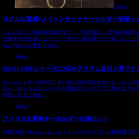
News
リアルな質感‼メリケンサックキーホルダー登場ッ
こんにちは！CHOPPERSです！！！今日新しい元号が発
が過ぎるのは早いなーという思いと新年度という新しいこと
もこれからも変わらずC...
News
MERCURYシリーズにNEWアイテム近日入荷です
ティッシュケースやブリキバケツのPOPなカラーと、シンプル
から、めっちゃガレージやお部屋のインテリアに使えるアイテ
中旬～11月上旬あ...
News
アメリカ企業物キーホルダー15個セット
大変お待たせいたしました！！パワーアップした種類増です！