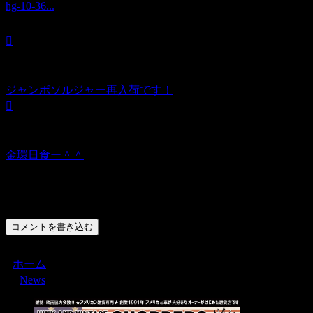
hg-10-36...
ジャンボソルジャー再入荷です！
金環日食ー＾＾
コメント
コメントを書き込む
ホーム
News