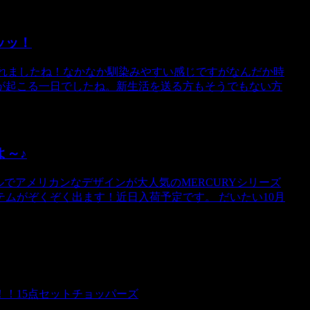
ッッ！
表されましたね！なかなか馴染みやすい感じですがなんだか時
が起こる一日でしたね。新生活を送る方もそうでもない方
よ～♪
でアメリカンなデザインが大人気のMERCURYシリーズ
ムがぞくぞく出ます！近日入荷予定です。 だいたい10月
！15点セットチョッパーズ