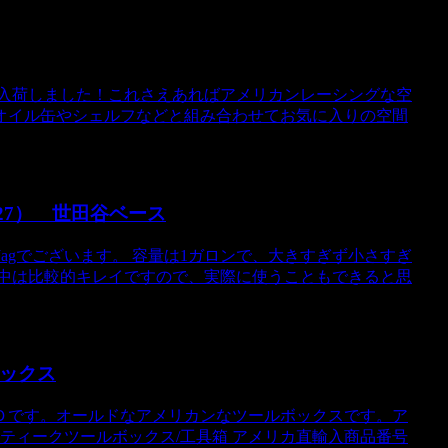
グが入荷しました！これさえあればアメリカンレーシングな空
オイル缶やシェルフなどと組み合わせてお気に入りの空間
（27） 世田谷ベース
 Jagでございます。 容量は1ガロンで、大きすぎず小さすぎ
、中は比較的キレイですので、実際に使うこともできると思
ルボックス
Ｄです。オールドなアメリカンなツールボックスです。ア
ンティークツールボックス/工具箱 アメリカ直輸入商品番号