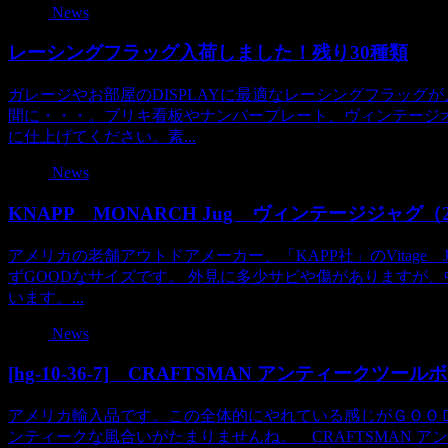
News
レーシングフラッグ入荷しました！残り30種類
ガレージやお部屋のDISPLAYに最適なレーシングフラッ
間に・・・。ブリキ看板やナンバープレート、ヴィンテージ
に仕上げてください。素...
News
KNAPP MONARCH Jug ヴィンテージジャグ
アメリカの老舗アウトドアメーカー、「KAPP社」のVitage
ずGOODなサイズです。 外見に多少サビや傷がありますが
います。...
News
[hg-10-36-7] CRAFTSMAN アンティークツー
アメリカ輸入品です。この全体的にやれている感じがＧＯＯ
ンティークな風合いがたまりませんね。 CRAFTSMAN ア