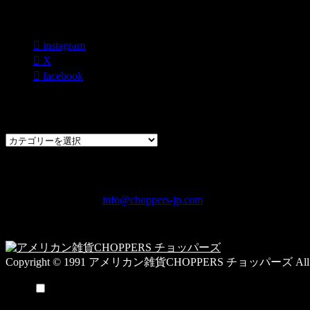
各種SNS
instagram
X
facebook
過去のブログカテゴリー一覧
過
去
の
CHOPPERS
ブ
奈良県橿原市内膳町1-5-6 Macビルディング2F
ロ
TEL: 0744-29-8600 /
info@choppers-jp.com
グ
営業時間：10:00-19:00 / 休み：火曜日
カ
テ
ゴ
Copyright © 1991 アメリカン雑貨CHOPPERS チョッパーズ All Rig
リ
ー
メニュー
一