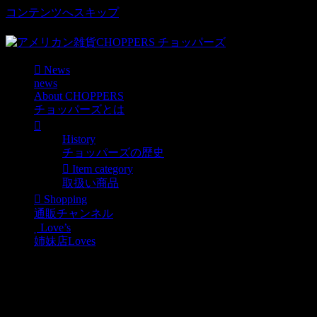
コンテンツへスキップ
車好き、アメリカ好きマニアも涙物のレアアイテム・Junk等
News
news
About CHOPPERS
チョッパーズとは
History
チョッパーズの歴史
Item category
取扱い商品
Shopping
通販チャンネル
Love’s
姉妹店Loves
明日は
News