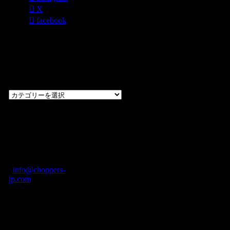
X
facebook
過去のブログ
カテゴリー一
覧
過
去
の
CHOPPERS
ブ
奈良県橿原市内膳
ロ
町1-5-6 Macビル
グ
ディング2F
カ
TEL: 0744-29-8600
/
info@choppers-
テ
jp.com
ゴ
営業時間：10:00-
リ
19:00 / 休み：火曜
ー
日
一
覧