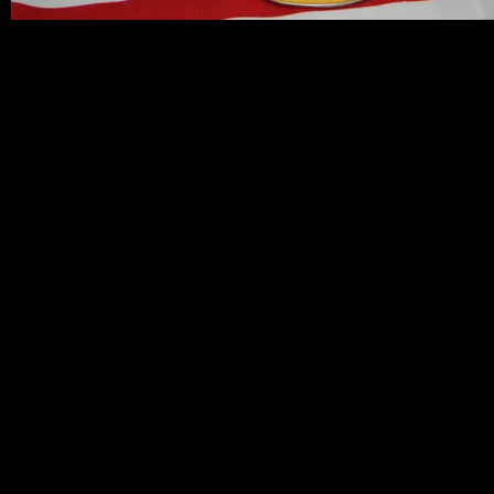
オールドオイル缶。約40年前からのお品
です。所ジョージの世田谷ベース誌でも
定番注目のVINTAGE物として、今も昔
も根強い人気のオールドオイル缶。ガレ
ージなどディスプレーに最適です。古い
味わいとして文字はげやへこみなども不
規則的にございます。これがあるだけで
とてもRacyな雰囲気になります。 ※ヴ
ィンテージオイル缶ほぼすべての物に経
年による傷・さび・へこみ等がございま
す。また長年放置された状態で、アメリ
カのガレージなどから収集いたしており
ますので汚れなどもございます。販売前
にある程度のクリーニングはいたしてお