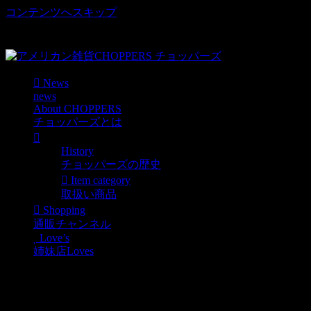
コンテンツへスキップ
車好き、アメリカ好きマニアも涙物のレアアイテム・Junk等
取扱い
News
news
About CHOPPERS
チョッパーズとは
History
チョッパーズの歴史
Item category
取扱い商品
Shopping
通販チャンネル
Love’s
姉妹店Loves
superoil ヴィンテージオイ
ル缶VINTAGE[lce69]