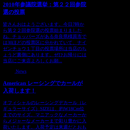
2010年参議院選挙：第２２回参院
選の投票
皆さんおはようございます。今日7時か
ら第２２回参院選の投票始まりました
ね。チョッパーズがある奈良県橿原市で
は30ほどの投票区に分かれていて、ナイ
ゼンチョウ１丁目の投票場所は当店のち
ょうど裏側にあります。ぜひお帰りには
当店にご来店よろしくお願...
News
American レーシングでカールが
入荷します！
オフィシャルのレーシングデカール（レ
ギュラーサイズ）SIZEは、約W18Cm位
までのサイズ。マニアックなメーカーか
らメジャーなメーカーまで彩り豊かに入
荷いたします。入荷予定は来週だとおも