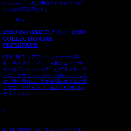
いますので、好ご期待ください！*ステ
ンシルが再入荷いた...
News
ESSO Boy/A&B エアフレ ESSO
COLLECTION AIR
FRESHENER
ESSO BOY エアフレッシュナーの2種
類 両方セットです。人気のエッソボー
イのエアフレッシュナーを発売です。香
りは、マウンテンベリーの香りで、ほん
のり甘い香りは、男女を問わず人気の香
りです。デザインは、有名なFUEL OIL
デザインとお...
GULF CHARCOAL ヴィンテージオイル