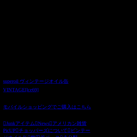
りますが、状態の保存と風合いを考え汚
れやさびが残存しているものもございま
す。また、開封（使用済み）されたもの
についても一部、中からオイル等が多少
漏れ出すことがございます。ディスプレ
ー前には、状態をご確認の上お取り扱い
いただきますようおねがいします。商品
状態に関しましてのクレームトラブルに
つきましては、免責事項となります。
superoil ヴィンテージオイル缶
VINTAGE[lce69]
価格：4500円
モバイルショッピングでご購入はこちら
Junkアイテム
News
アメリカン雑貨
PicUP
チョッパーズについて
ビンテー