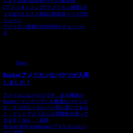
ジオイル缶
世田谷ベース
未分類
アドバタイジング
アメリカン雑貨
オ
イル缶
オススメ商品
世田谷ベース
所
ジョージ
アメリカン雑貨CHOPPERS チョッパー
ズ
関連記事
News
Bucket/アメリカンなバケツが入荷
しました！
アメリカンなバケツです。全６種類の
Bucket！インテリアにも最適なバケツで
す。さりげなくガレージ等に置いてある
と、グッとアメリカンな雰囲気が漂って
きます！Size ：直径
30.5cm×H30.3cmBucket /アメリカンなバ
ケツ 世田...