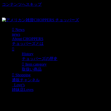
コンテンツへスキップ
車好き、アメリカ好きマニアも涙物のレアアイテム・Junk等
取扱い
News
news
About CHOPPERS
チョッパーズとは
History
チョッパーズの歴史
Item category
取扱い商品
Shopping
通販チャンネル
Love’s
姉妹店Loves
CHEVRON BLAZO ヴィ
ンテージオイル缶