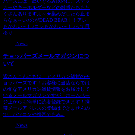
パーズには、ぬいぐるみ以外に、ステッ
カーやキーホルダーなどの雑貨たちもた
くさんありますよ～★集めだしたら止ま
らなぁ～い♪のがDEAD BEAR！！アレ
もかわい～し♪コレもかわい～し♪ッて目
移り...
News
チョッパーズメールマガジンにつ
いて
皆さんこんにちは！アメリカン雑貨のチ
ョッパーズです！お客様に当店ならでは
の旬なアメリカン雑貨情報をお届けして
いるメールマガジンですが、ホームペー
ジ上からも簡単に読者登録できます！携
帯メールアドレスの登録はできませんの
で、パソコンや携帯でもみ...
News