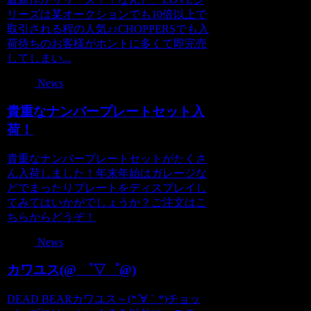
リーズは某オークションでも10倍以上で
取引される程の人気♪♪CHOPPERSでも入
荷待ちのお客様がホントに多くて即完売
してしまい...
News
貴重なナンバープレートセット入
荷！
貴重なナンバープレートセットがたくさ
ん入荷しました！年末年始はガレージな
どでまったりプレートをディスプレイし
てみてはいかがでしょうか？ご注文はこ
ちらからどうぞ！
News
カワユス(@ ゜▽゜@)
DEAD BEARカワユス～(*´∀｀*)チョッ