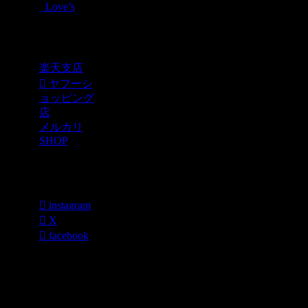
Love’s
Shopping
楽天支店
ヤフーシ
ョッピング
店
メルカリ
SHOP
各種SNS
instagram
X
facebook
過去のブログ
カテゴリー一
覧