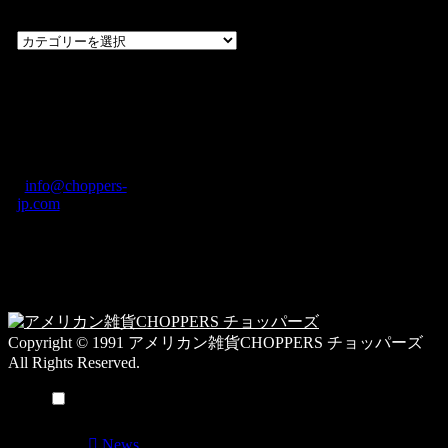
過
去
の
CHOPPERS
ブ
奈良県橿原市内膳
ロ
町1-5-6 Macビル
グ
ディング2F
カ
TEL: 0744-29-8600
/
info@choppers-
テ
jp.com
ゴ
営業時間：10:00-
リ
19:00 / 休み：火曜
ー
日
一
覧
Copyright © 1991 アメリカン雑貨CHOPPERS チョッパーズ
All Rights Reserved.
メニュー
News