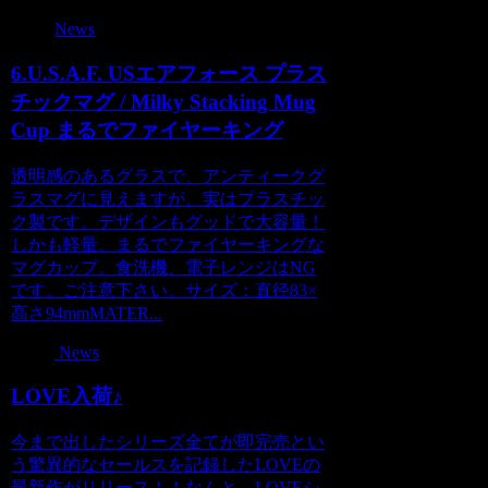
News
6.U.S.A.F. USエアフォース プラス
チックマグ / Milky Stacking Mug
Cup まるでファイヤーキング
透明感のあるグラスで、アンティークグ
ラスマグに見えますが、実はプラスチッ
ク製です。デザインもグッドで大容量！
しかも軽量。まるでファイヤーキングな
マグカップ。食洗機、電子レンジはNG
です。ご注意下さい。サイズ：直径83×
高さ94mmMATER...
News
LOVE入荷♪
今まで出したシリーズ全てが即完売とい
う驚異的なセールスを記録したLOVEの
最新作がリリース！！なんと、LOVEシ