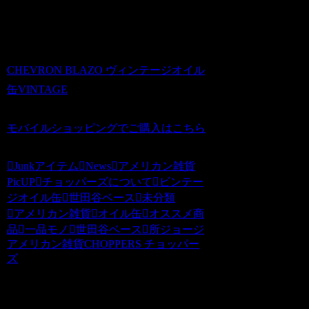
いただきますようおねがいします。商品
状態に関しましてのクレームトラブルに
つきましては、免責事項となります。
CHEVRON BLAZO ヴィンテージオイル
缶VINTAGE
価格：5800円
モバイルショッピングでご購入はこちら
Junkアイテム
News
アメリカン雑貨
PicUP
チョッパーズについて
ビンテー
ジオイル缶
世田谷ベース
未分類
アメリカン雑貨
オイル缶
オススメ商
品
一品モノ
世田谷ベース
所ジョージ
アメリカン雑貨CHOPPERS チョッパー
ズ
関連記事