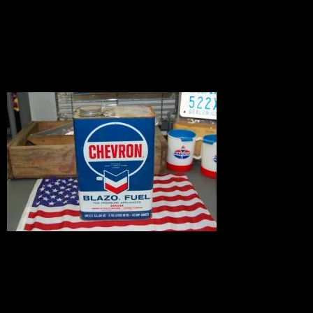
VINTAGE入荷！
Junkアイテム
2010.04.28
オールドオイル缶。約40年前からのお品
です。所ジョージの世田谷ベース誌でも
定番注目のVINTAGE物として、今も昔
も根強い人気のオールドオイル缶。ガレ