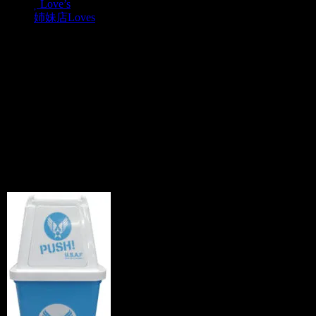
Love’s
姉妹店Loves
U.S.AIR FORCE エアフォ
ース アメリカンダストボ
ックス ゴミ箱入荷しま
した！
News
2010.04.21