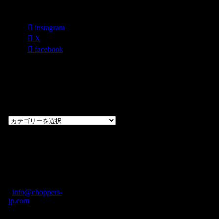
各種SNS
instagram
X
facebook
過去のブログ
カテゴリー一
覧
過
去
の
CHOPPERS
ブ
奈良県橿原市内膳
ロ
町1-5-6 Macビル
グ
ディング2F
カ
TEL: 0744-29-8600
/
info@choppers-
テ
jp.com
ゴ
営業時間：10:00-
リ