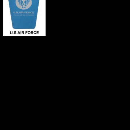
アメリカンな３種類
のＤＵＳＴ ＢＯＸが新登場！
ゴミ箱として使うもよし、洗濯物等を入
れちゃうもよし。
さりげなくガレージ等に置いてあると、
グッとアメリカンな雰囲気が漂ってきま
す！
ＣＯＬＯＲ：Ａ.ＤＵＳＴ ＢＵＳＴＥ
ＲＳ
：Ｂ.ＲＯＵＴＥ６６
：Ｃ.Ｕ.Ｓ.ＡＩＲ ＦＯＲＣ