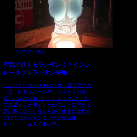
NEWアイテム
空気で使えるランタン！？インフ
レータブルランタン登場‼
こんにちはCHOPPERSです！新元号にな
って、世間はゴールデンウィーク!!!皆
様、いかがお過ごしでしょうか♪さてさ
て気温も大分安定したかのように思えば
急に寒くなったりするので体調には気を
つけてゴールデンウィークが台無
し・・・。なんて事の無...