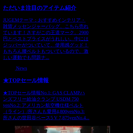
ただいま注目のアイテム紹介
JUGEMテーマ：おすすめインテリア・
雑貨メッセンジャーバッグ、こちら売れ
ています！さすがこの王道マーク。2900
円とベストプライスがうれしい。中には
ジッパーがついていて、使用感グッド！
もちろん腰ベルトもついているので、激
しい運動でも問題ナ...
News
★TOPセール情報
★TOPセール情報No.1: GAS CLAMPハ
ンズフリー給油クランプ USDM 750
yenNo.2: アメリカン航空機仕様ベルト
（ライン）/所さんも愛用4,800yenNo.3:
所さんの世田谷ベース5 V 7,875yenNo.4...