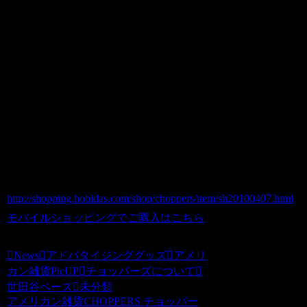
Ｅ
ＳＩＺＥ ：Ｈ60×Ｗ30×Ｄ30cm
U.S.AIR FORCE エアフォース アメリカ
ンダストボックス ゴミ箱
商品番号 sh20100407
価格（税込） 2,940 円
ホビダスNo 51978784
http://shopping.hobidas.com/shop/choppers/item/sh20100407.html
モバイルショッピングでご購入はこちら
News
アドバタイジンググッズ
アメリ
カン雑貨PicUP
チョッパーズについて
世田谷ベース
未分類
アメリカン雑貨CHOPPERS チョッパー