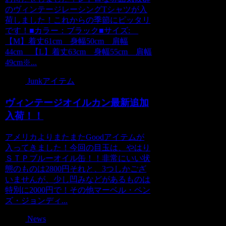
のヴィンテージレーシングTシャツが入
荷しました！これからの季節にピッタリ
です！■カラー：ブラック■サイズ:
【M】着丈61cm 身幅50cm 肩幅
44cm 【L】着丈63cm 身幅55cm 肩幅
49cm※...
Junkアイテム
ヴィンテージオイルカン最新追加
入荷！！
アメリカよりまたまたGoodアイテムが
入ってきました！今回の目玉は、やはり
ＳＴＰブルーオイル缶！！非常にいい状
態のものは2800円それと、3つしかござ
いませんが、少し凹みなどがあるものは
特別に2000円で！その他マーベル・ペン
ズ・ジョンディ...
News