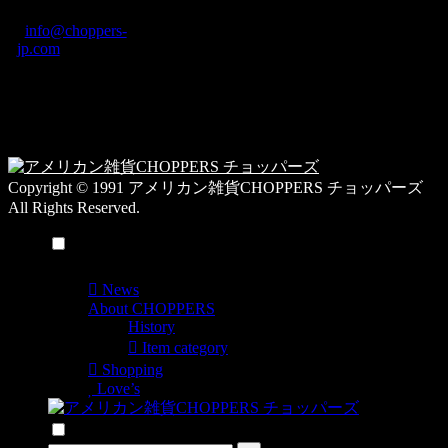
カ
TEL: 0744-29-8600
/
info@choppers-
テ
jp.com
ゴ
営業時間：10:00-
リ
19:00 / 休み：火曜
ー
日
一
覧
Copyright © 1991 アメリカン雑貨CHOPPERS チョッパーズ
All Rights Reserved.
メニュー
News
About CHOPPERS
History
Item category
Shopping
Love’s
検索