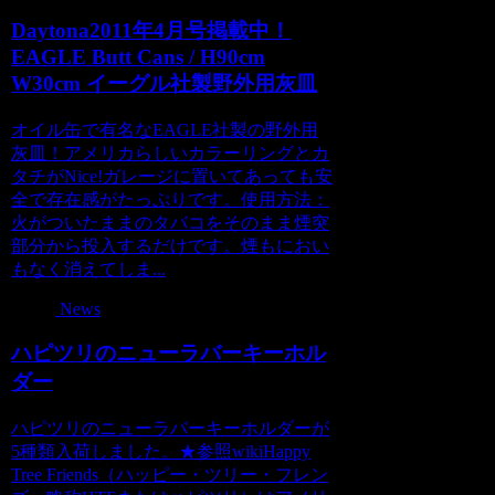
Daytona2011年4月号掲載中！
EAGLE Butt Cans / H90cm
W30cm イーグル社製野外用灰皿
オイル缶で有名なEAGLE社製の野外用
灰皿！アメリカらしいカラーリングとカ
タチがNice!ガレージに置いてあっても安
全で存在感がたっぷりです。使用方法：
火がついたままのタバコをそのまま煙突
部分から投入するだけです。煙もにおい
もなく消えてしま...
News
ハピツリのニューラバーキーホル
ダー
ハピツリのニューラバーキーホルダーが
5種類入荷しました。★参照wikiHappy
Tree Friends（ハッピー・ツリー・フレン