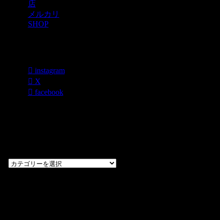
店
メルカリ
SHOP
各種SNS
instagram
X
facebook
過去のブログ
カテゴリー一
覧
過
去
の
CHOPPERS
ブ
奈良県橿原市内膳
ロ
町1-5-6 Macビル
グ
ディング2F