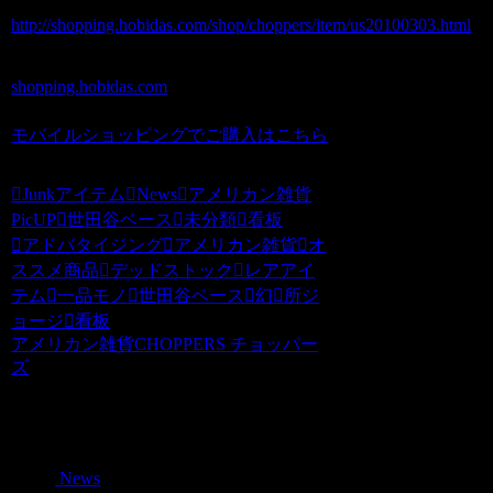
http://shopping.hobidas.com/shop/choppers/item/us20100303.html
shopping.hobidas.com
モバイルショッピングでご購入はこちら
Junkアイテム
News
アメリカン雑貨
PicUP
世田谷ベース
未分類
看板
アドバタイジング
アメリカン雑貨
オ
ススメ商品
デッドストック
レアアイ
テム
一品モノ
世田谷ベース
幻
所ジ
ョージ
看板
アメリカン雑貨CHOPPERS チョッパー
ズ
関連記事
News