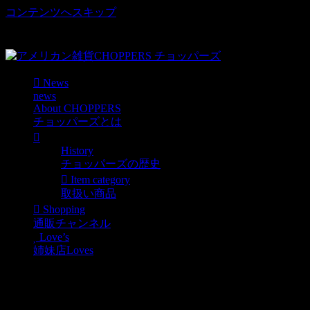
コンテンツへスキップ
車好き、アメリカ好きマニアも涙物のレアアイテム・Junk等
取扱い
News
news
About CHOPPERS
チョッパーズとは
History
チョッパーズの歴史
Item category
取扱い商品
Shopping
通販チャンネル
Love’s
姉妹店Loves
2 HOUR PARKING ビンテ
ージ看板