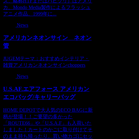
ズ、略称HTFまたはハピツリ）はアメリ
カ、Mondo Media製作によるフラッシュ
アニメ作品。1999年に...
News
アメリカンネオンサイン ネオン
管
JUGEMテーマ：おすすめインテリア・
雑貨アメリカンネオンサインchoppers
News
U.S.AF.エアフォース アメリカン
エコバッグ/キャリーバッグ
HOME DEPOTで大人気のECO BAGに新
柄が登場！！ご要望の多かった
「ROUTE66」や「U.S.A.F」も入荷いた
しました！カートのかごに取り付けてそ
のまま持ち帰ったり、買い物カゴにセッ