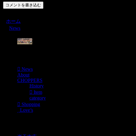
コメントを書き込む
ホーム
News
Menu
News
About
CHOPPERS
History
Item
category
Shopping
Love’s
Shopping