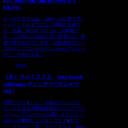
BIG MOTOR OIL缶(WOLF'S
HEAD)
オールドオイル缶。1960～のお品です。
インディアナポリスより待望の入荷で
す。勿論、MADE IN USA の本物で
す。この手のお品は人気で市場では、高
価で取引されています。お部屋やガレー
ジのディスプレーなどにいかがでしょう
か？この手の大き...
News
（Ｂ）クレイスミス long beach
california ヴィンテージTシャツ
(BK)
お待たせしました！人気のクレイスミ
ス！レトロな雰囲気抜群のヴィンテージ
レーシングTシャツが入荷しました！こ
れからの季節にピッタリです！■カラ
ー：ブラック（Ｂ）クレイスミス long