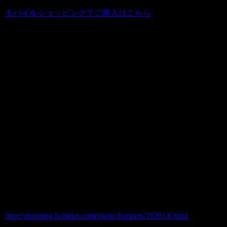
モバイルショッピングでご購入はこちら
このおしゃれな自転車のほかにも、街乗
りに最適なビーチクルーザーやポップン
バイクに
秋から大ヒット中のスケーターバイクな
どなど、アメリカンな自転車満載です！
●自転車カテゴリー一覧
http://shopping.hobidas.com/shop/choppers/19201/0.html