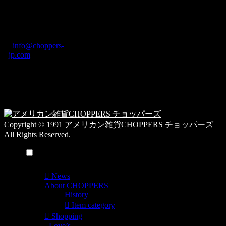
ブ
奈良県橿原市内膳
ロ
町1-5-6 Macビル
グ
ディング2F
カ
TEL: 0744-29-8600
/
info@choppers-
テ
jp.com
ゴ
営業時間：10:00-
リ
19:00 / 休み：火曜
ー
日
一
覧
Copyright © 1991 アメリカン雑貨CHOPPERS チョッパーズ
All Rights Reserved.
メニュー
News
About CHOPPERS
History
Item category
Shopping
Love’s