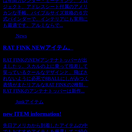
は年間カレンダー・ミーティング、プロ
ジェクト、アドレスシート付属のアメリ
カンな手帳。バイブルサイズ規格の６穴
式バインダーで、インテリアにも実用に
も最適です。アルミならで...
News
RAT FINK NEWアイテム。
RAT FINKのNEWアンテナトッパーが出
ましたッ。スカルの上に乗って指差して
笑っているクールなデザインと、飛ばさ
れないように必死で8BALLにしがみつく
表情がまたリアルなRAT FINKの2種類。
RAT FINKのアンテナトッパーは新作...
Junkアイテム
new ITEM information!
先日アメリカから到着したアイテムの中
でもおすすめアイテムを厳選してご紹介