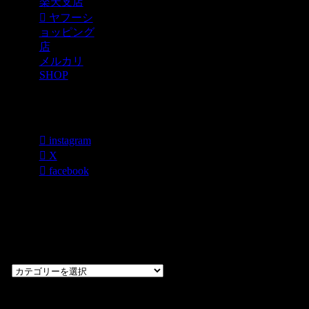
楽天支店
ヤフーシ
ョッピング
店
メルカリ
SHOP
各種SNS
instagram
X
facebook
過去のブログ
カテゴリー一
覧
過
去
の
CHOPPERS