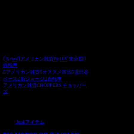
在庫あり（ブラック・マットブラック・
サックス・イエロー）、欠品中（グリー
ン・ゴールド）
チョッパーズより耳寄り情報でした。
News
アメリカン雑貨PicUP
未分類
自転車
アメリカン雑貨
オススメ商品
世田谷
ベース
所ジョージ
自転車
アメリカン雑貨CHOPPERS チョッパー
ズ
関連記事
Junkアイテム