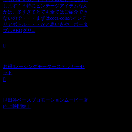
します＾＾特にビンテージアイテムなん
かは、多すぎてとても全てはご紹介でき
ないので・・・まずはcoca-colaのインテ
リアボトル・・・かと思いきや、ポータ
ブルBBQグリ...
お得!レーシングモーターステッカーセ
ット
世田谷ベースプロモーションムービー店
内上映開始！
コメント