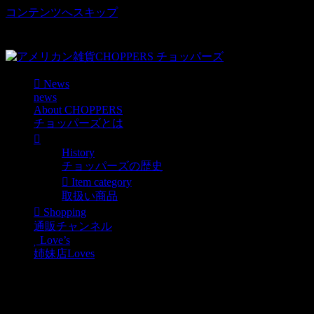
コンテンツへスキップ
車好き、アメリカ好きマニアも涙物のレアアイテム・Junk等
取扱い
News
news
About CHOPPERS
チョッパーズとは
History
チョッパーズの歴史
Item category
取扱い商品
Shopping
通販チャンネル
Love’s
姉妹店Loves
自転車シーズン到来！6段
変速ギアNEW RETRO