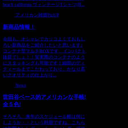
beach california ヴィンテージTシャツ(B...
アメリカン雑貨PicUP
新商品情報！
今回も、オシャレでカッコよくておもし
ろい新商品をご紹介したいと思います♪
コンテナ型マルチBOXです、インパクト
抜群でしょ！！笑実際のコンテナのよう
にスタッキングも可能です！細部のディ
ティールまでこだわっており、かなり高
いクオリティの仕上がり...
News
世田谷ベース的アメリカンな手帳!
全５色!
そろそろ、来年のスケジュール帳は何に
しようか・・という時期ですね。こちら