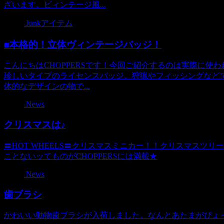
ざいます。ビィンテージ風...
Junkアイテム
■本格的！立体ヴィンテージバッジ！
こんにちはCHOPPERSです！今回ご紹介するのは実際に使
珍しいタイプのライセンスバッジ。狩猟やフィッシングなど
体的なデザインの物で...
News
クリスマスは♪
〓HOT WHEELS〓クリスマスミニカー！！クリスマスツ
ことないッてものがCHOPPERSには満載★
News
歯ブラシ
かわいい動物歯ブラシが入荷しました。なんとあたまがぴょ