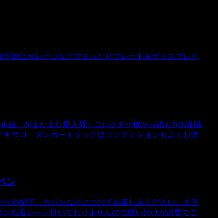
末年始はガレージなどでまったりプレートをディスプレイ
 OIL缶 がまたまた新入荷！コレクター物から誰もがお馴染
テキサコ タンカートラックはコンディションもよくお奨
ッペン
パーや帽子、カバンなどにつけてお楽しみください。カラ
イロン粘着シート付いておりませんので縫い付けが必要でご