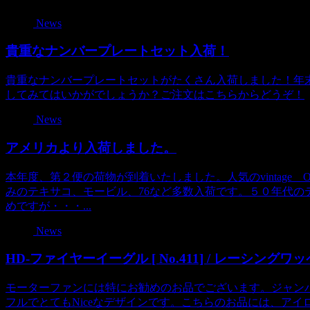
News
貴重なナンバープレートセット入荷！
貴重なナンバープレートセットがたくさん入荷しました！年
してみてはいかがでしょうか？ご注文はこちらからどうぞ！
News
アメリカより入荷しました。
本年度、第２便の荷物が到着いたしました。人気のvintage
みのテキサコ、モービル、76など多数入荷です。５０年代の
めですが・・・...
News
HD-ファイヤーイーグル [ No.411] / レーシングワ
モーターファンには特にお勧めのお品でございます。ジャン
フルでとてもNiceなデザインです。こちらのお品には、ア