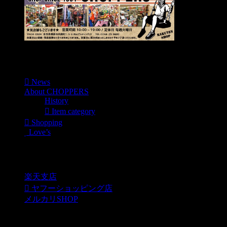
Menu
News
About CHOPPERS
History
Item category
Shopping
Love’s
Shopping
楽天支店
ヤフーショッピング店
メルカリSHOP
各種SNS