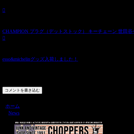
CHAMPION プラグ（デットストック） キーチェーン 世田
esso&michelinグッズ入荷しました！
コメント
コメントを書き込む
ホーム
News