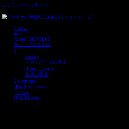
コンテンツへスキップ
車好き、アメリカ好きマニアも涙物のレアアイテム・Junk等
News
news
About CHOPPERS
チョッパーズとは
History
チョッパーズの歴史
Item category
取扱い商品
Shopping
通販チャンネル
Love’s
姉妹店Loves
オールシーズン大活躍！ワッペン付メ
News