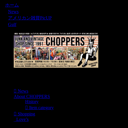
ホーム
News
アメリカン雑貨PicUP
Gulf
Menu
News
About CHOPPERS
History
Item category
Shopping
Love’s