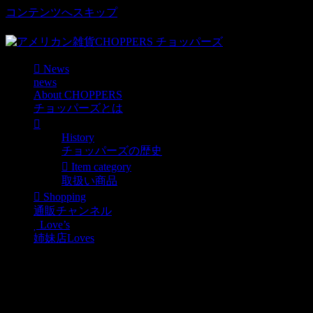
コンテンツへスキップ
車好き、アメリカ好きマニアも涙物のレアアイテム・Junk等
News
news
About CHOPPERS
チョッパーズとは
History
チョッパーズの歴史
Item category
取扱い商品
Shopping
通販チャンネル
Love’s
姉妹店Loves
(A)世田谷ベースでもおなじみのGulf OIL
SERIES