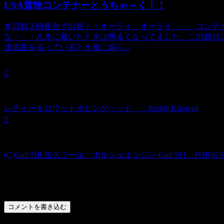
USA貨物コンテナーとうちゃ～く！！
本日朝３時集合で出発！！オーライ、オーライ、、、コンテ
な・・・八木に着いたときは明るくなってました。この超ロン
速道路を走っているとき風に煽ら...
レディーキロワットボビングヘッド ：Reddy Kilowatt
(C)Gulf OIL缶スツール ポルシェエンジン Gulf 911 PORSCH
コメント
コメントを書き込む