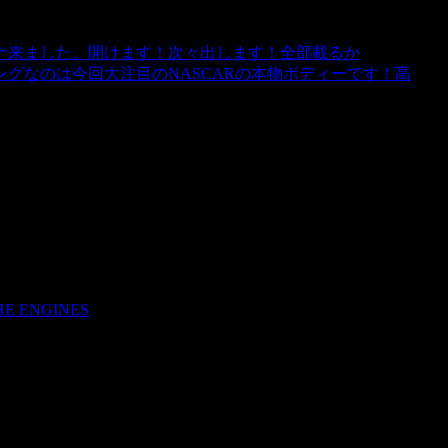
ナ来ました。開けます！次々出します！全部載るか
グなのは今回大注目のNASCARの本物ボディーです！高
E ENGINES