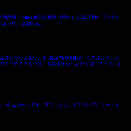
番号 otakara00106価格（税込） 2,625 円ホビダスNo
 Michelin ...
ご紹介したいと思います♪笑店内の模様楽しんで頂けました
ＣＨＯＰＰＥＲＳでは、多数素敵な商品が入荷してきていま
多い商品の一つです！アメリカよりガスポンプシリーズ入