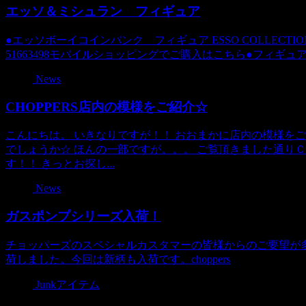
エッソ＆ミシュラン フィギュア
●エッソボーイコインバンク フィギュア ESSO COLLECTION商品
51663498モバイルショッピングでご購入はこちら●フィギュア/ローリー
News
CHOPPERS店内の模様をご紹介☆
こんにちは。 いきなりですが！！ おおまかに店内の模様を
でしょうか☆ ほんの一部ですが。。。 ご覧頂きました通り
す！！ きっとお探し...
News
ガスポンプシリーズ入荷！
チョッパーズのスペシャルカスタマーの皆様からのご要望が
荷しました。今回は新柄も入荷です。choppers
Junkアイテム