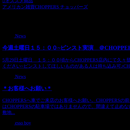
オススメ商品
アメリカン雑貨CHOPPERS チョッパーズ
関連記事
News
今週土曜日１５：００~ピンスト実演 ＠CHOPPE
5月29日土曜日 １５：００頃からCHOPPERS店内にて久
ください~ピンストしてほしいものがある人は持ち込み可♪CHOPPER
News
＊お客様へお願い＊
CHOPPERSへ車でご来店のお客様へお願い。CHOPPER
はCHOPPERSの駐車場ではありませんので、間違えて止めな
敷地...
esso boy