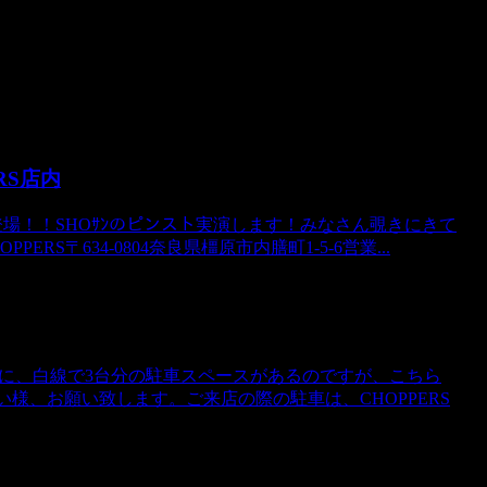
RS店内
々登場！！SHOｻﾝのピンスト実演します！みなさん覗きにきて
S〒634-0804奈良県橿原市内膳町1-5-6営業...
Sの前に、白線で3台分の駐車スペースがあるのですが、こちら
い様、お願い致します。ご来店の際の駐車は、CHOPPERS