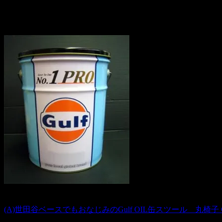
Gulf
2010.02.13
(A)世田谷ベースでもおなじみのGulf OIL缶スツール 丸椅子 Gulf 