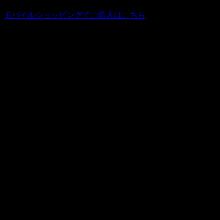
モバイルショッピングでご購入はこちら
最速入荷！世田谷ベースでも頻繁に登場するファンにはたま
ガレージに合う気品漂うＧｕｌｆオイルオフィシャルオイル
上部にはクッションがありすわり心地も良し。ふたを開ける
小物やガレージアイテムをぽんぽんたっぷり入れられる。
もちろんゴミ箱としてもしようできる便利な世田谷ベースア
今回、さすがチョッパーズはちがうねぇといわんばかりの最
今回の入荷は2種類のお一つ5800円。
2種類1個ずつの場合は、通常価格よりお安く1個ずつの2個セッ
いこの世田谷ベースアイテムをぜひゲットして、お気に入り
※オイル缶は性質上、傷や凹みがある場合がございます。比