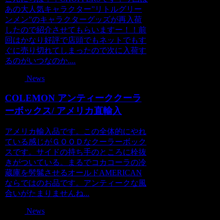
あの大人気キャラクター”リトルグリー
ンメン”のキャラクターグッズが再入荷
したので紹介させてもらいますー！！前
回はかなり好評で店頭でもネットでもす
ぐに売り切れてしまったので次に入荷す
るのがいつなのか....
News
COLEMON アンティーククーラ
ーボックス/ アメリカ直輸入
アメリカ輸入品です。この全体的にやれ
ている感じがＧＯＯＤなクーラーボック
スです。サイドの持ち手のところに栓抜
きがついている。まるでコカコーラの冷
蔵庫を髣髴させるオールドAMERICAN
ならではのお品です。アンティークな風
合いがたまりませんね...
News