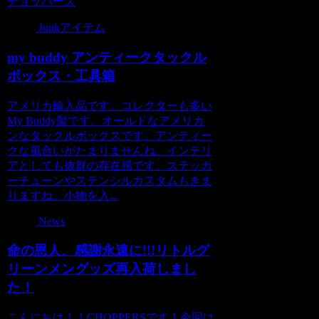
チョッパーズ
Junkアイテム
my buddy アンティークタックル
ボックス・工具箱
アメリカ輸入品です。コレクターも多い
My Buddy製です。オールドなアメリカ
ンなタックルボックスです。アンティー
クな風合いがたまりませんね。インテリ
アとしても抜群の存在感です。ステッカ
ーチューンやステンシルカスタムもきま
りますね。小物を入...
News
命の恩人、感謝永遠に!!!リトルグ
リーンメングッズ再入荷しまし
た！
こんにちは！！CHOPPERSです！今回は