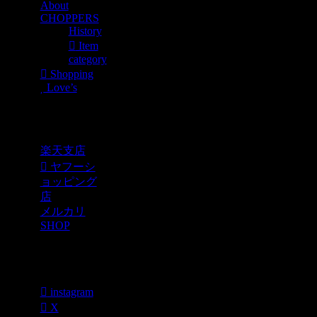
About
CHOPPERS
History
Item
category
Shopping
Love’s
Shopping
楽天支店
ヤフーシ
ョッピング
店
メルカリ
SHOP
各種SNS
instagram
X