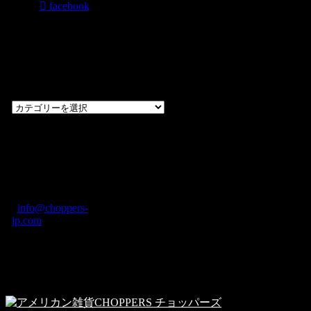
facebook
過去のブログ
カテゴリー一
覧
過
去
の
CHOPPERS
ブ
奈良県橿原市内膳
ロ
町1-5-6 Macビル
グ
ディング2F
カ
TEL: 0744-29-8600
/
info@choppers-
テ
jp.com
ゴ
営業時間：10:00-
リ
19:00 / 休み：火曜
ー
日
一
覧