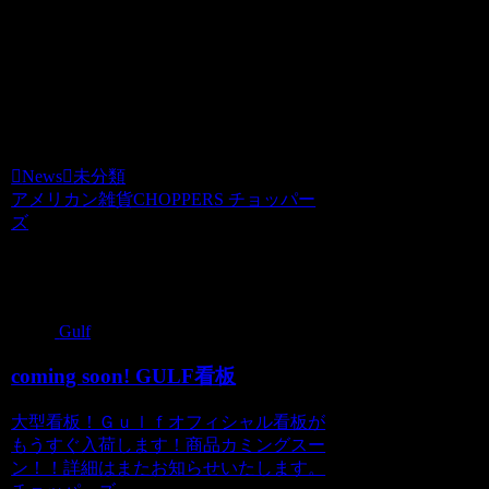
News
2009.10.31
choppers
News
未分類
アメリカン雑貨CHOPPERS チョッパー
ズ
関連記事
Gulf
coming soon! GULF看板
大型看板！Ｇｕｌｆオフィシャル看板が
もうすぐ入荷します！商品カミングスー
ン！！詳細はまたお知らせいたします。