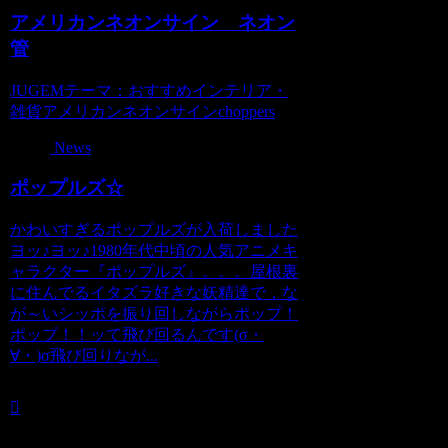
アメリカンネオンサイン ネオン
管
JUGEMテーマ：おすすめインテリア・
雑貨アメリカンネオンサインchoppers
News
ポップルズ☆
かわいすぎるポップルズが入荷しました
ヨッ♪ヨッ♪1980年代中頃の人気アニメキ
ャラクター『ポップルズ』。。。屋根裏
に住んでるイタズラ好きな妖精達で，な
が～いシッポを振り回しながらポップ！
ポップ！！ッて飛び回るんです(σ・
∀・)σ飛び回りなが...