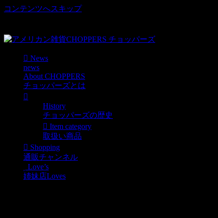
コンテンツへスキップ
車好き、アメリカ好きマニアも涙物のレアアイテム・Junk等
取扱い
News
news
About CHOPPERS
チョッパーズとは
History
チョッパーズの歴史
Item category
取扱い商品
Shopping
通販チャンネル
Love’s
姉妹店Loves
TInサインコーナー