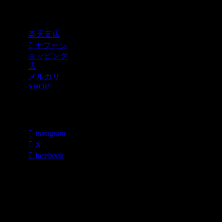
Shopping
楽天支店
ヤフーシ
ョッピング
店
メルカリ
SHOP
各種SNS
instagram
X
facebook
過去のブログ
カテゴリー一
覧