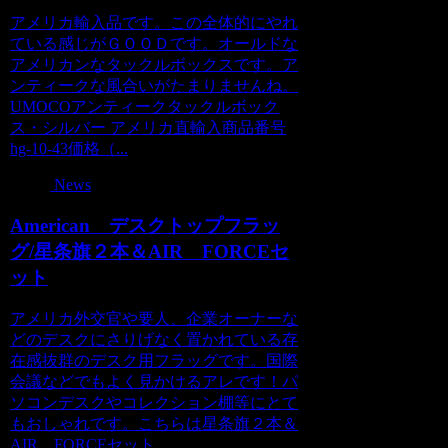
アメリカ輸入品です。この全体的にやれ
ている感じがＧＯＯＤです。オールドな
アメリカンなタックルボックスです。ア
ンティークな風合いがたまりませんね。
UMOCOアンティークタックルボック
ス・シルバー アメリカ直輸入商品番号
hg-10-43価格（...
News
American デスクトップフラッ
グ/星条旗２本＆AIR FORCEセ
ット
アメリカ外交官や要人、企業オーナーな
どのデスクにさりげなく置かれている存
在感抜群のデスク用フラッグです。国際
会議などでもよく見かけるアレです！パ
ソコンデスクやコレクション棚等にとて
もおしゃれです。こちらは星条旗２本＆
AIR FORCEセット...