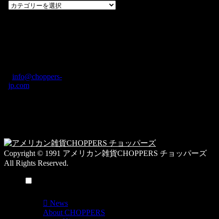
過
去
の
CHOPPERS
ブ
奈良県橿原市内膳
ロ
町1-5-6 Macビル
グ
ディング2F
カ
TEL: 0744-29-8600
/
info@choppers-
テ
jp.com
ゴ
営業時間：10:00-
リ
19:00 / 休み：火曜
ー
日
一
覧
Copyright © 1991 アメリカン雑貨CHOPPERS チョッパーズ
All Rights Reserved.
メニュー
News
About CHOPPERS