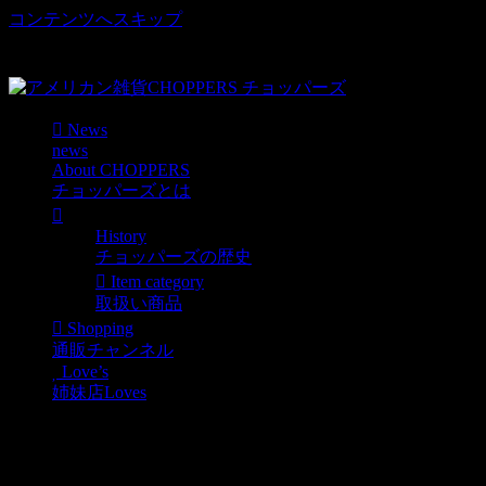
コンテンツへスキップ
車好き、アメリカ好きマニアも涙物のレアアイテム・Junk等
取扱い
News
news
About CHOPPERS
チョッパーズとは
History
チョッパーズの歴史
Item category
取扱い商品
Shopping
通販チャンネル
Love’s
姉妹店Loves
ステンシル各種入荷しま
した。