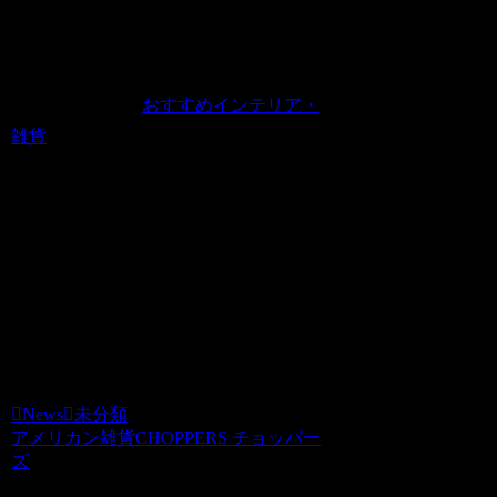
News
2009.10.28
JUGEMテーマ：
おすすめインテリア・
雑貨
いつもありがとうございます。
ステンシルプレートが各種再入荷しまし
た。
これからの季節も大活躍のステンシルは
チョッパーズでご購入いただけます。
choppers
News
未分類
アメリカン雑貨CHOPPERS チョッパー
ズ