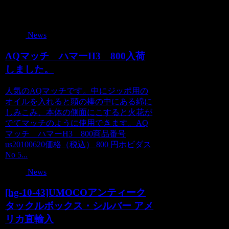
関連記事
News
AQマッチ ハマーH3 800入荷
しました。
人気のAQマッチです。中にジッポ用の
オイルを入れると頭の棒の中にある綿に
しみこみ、本体の側面にこすると火花が
でてマッチのように使用できます。AQ
マッチ ハマーH3 800商品番号
us20100620価格（税込） 800 円ホビダス
No 5...
News
[hg-10-43]UMOCOアンティーク
タックルボックス・シルバー アメ
リカ直輸入