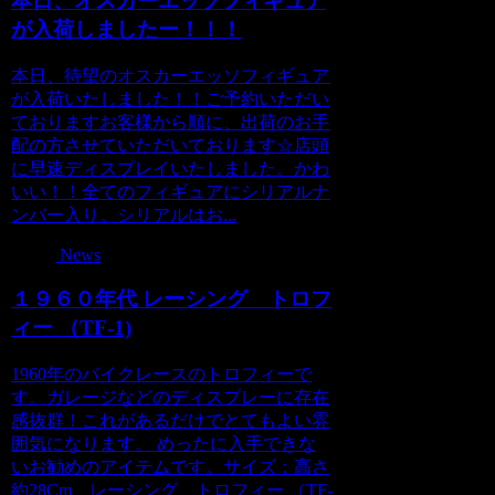
本日、オスカーエッソフィギュア
が入荷しましたー！！！
本日、待望のオスカーエッソフィギュア
が入荷いたしました！！ご予約いただい
ておりますお客様から順に、出荷のお手
配の方させていただいております☆店頭
に早速ディスプレイいたしました。かわ
いい！！全てのフィギュアにシリアルナ
ンバー入り。シリアルはお...
News
１９６０年代 レーシング トロフ
ィー （TF-1)
1960年のバイクレースのトロフィーで
す。ガレージなどのディスプレーに存在
感抜群！これがあるだけでとてもよい雰
囲気になります。 めったに入手できな
いお勧めのアイテムです。サイズ：高さ
約28Cm レーシング トロフィー （TF-