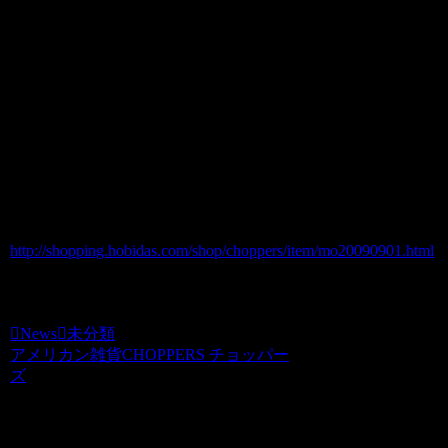
News
2009.09.30
moonよりロードランナーマグカップが3
種類入荷しました！
人気のミルキーマグです。
価格1800円
http://shopping.hobidas.com/shop/choppers/item/mo20090901.html
choppers
News
未分類
アメリカン雑貨CHOPPERS チョッパー
ズ
関連記事