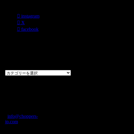
各種SNS
instagram
X
facebook
過去のブログ
カテゴリー一
覧
過
去
の
CHOPPERS
ブ
奈良県橿原市内膳
ロ
町1-5-6 Macビル
グ
ディング2F
カ
TEL: 0744-29-8600
/
info@choppers-
テ
jp.com
ゴ
営業時間：10:00-
リ
19:00 / 休み：火曜