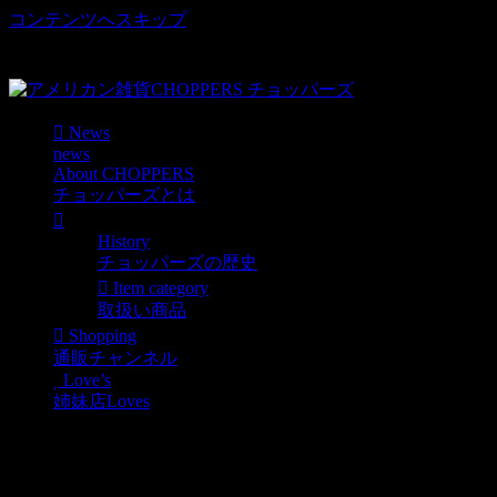
コンテンツへスキップ
車好き、アメリカ好きマニアも涙物のレアアイテム・Junk等
取扱い
News
news
About CHOPPERS
チョッパーズとは
History
チョッパーズの歴史
Item category
取扱い商品
Shopping
通販チャンネル
Love’s
姉妹店Loves
ロードランナーマグカッ
プ入荷！