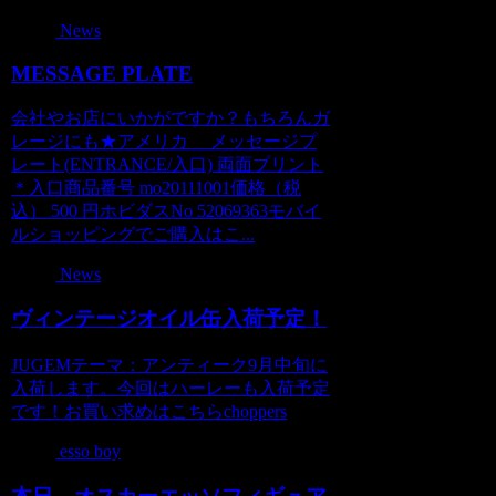
News
MESSAGE PLATE
会社やお店にいかがですか？もちろんガ
レージにも★アメリカ メッセージプ
レート(ENTRANCE/入口) 両面プリント
＊入口商品番号 mo20111001価格（税
込） 500 円ホビダスNo 52069363モバイ
ルショッピングでご購入はこ...
News
ヴィンテージオイル缶入荷予定！
JUGEMテーマ：アンティーク9月中旬に
入荷します。今回はハーレーも入荷予定
です！お買い求めはこちらchoppers
esso boy