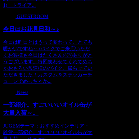
1) トライア...
GUESTROOM
今日はお花見日和～♪
今日は昨日とはうって変わって、とても
暖かいですね～♪バイクでご来店いただ
くお客様も今日はたくさん(^J^)ありがと
うございます。毎回笑わせてくれてめち
ゃおもろい常連様のバイク、撮らせてい
ただきました！カスタム＆ステッカーチ
ューンでめっちゃか...
News
一部紹介。すごいいいオイル缶が
大量入荷～。
JUGEMテーマ：おすすめインテリア・
雑貨一部紹介。すごいいいオイル缶が大
量入荷～。choppers