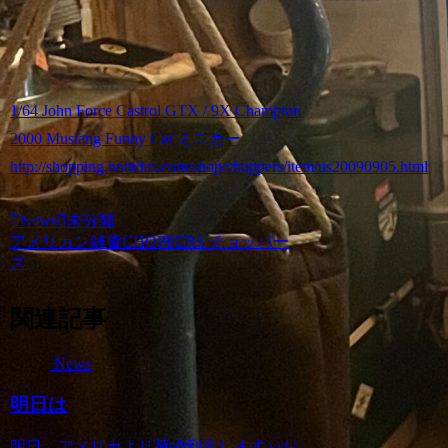
1/64 John Force Castrol GTX / 9X Champion
2000 Mustang Funny Car ミニカー
http://shopping.hobidas.com/shop/choppers/item/us20090905.html
News
未分類
アメリカン雑貨CHOPPERS チョッパー
ズ
関連記事
News
明日は
明日、アメリカより荷物到着します♪♪お