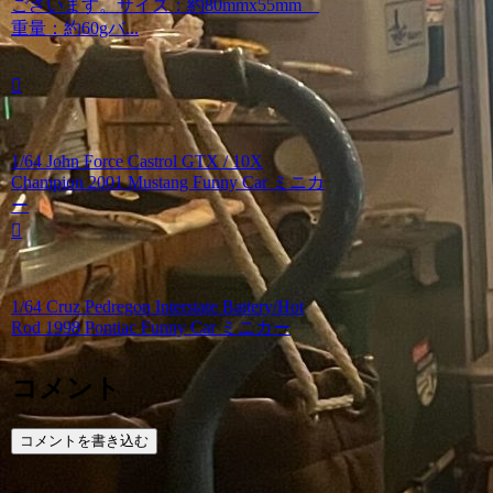
ございます。サイズ：約80mmx55mm
重量：約60gバ...
1/64 John Force Castrol GTX / 10X
Champion 2001 Mustang Funny Car ミニカ
ー
1/64 Cruz Pedregon Interstate Battery/Hot
Rod 1998 Pontiac Funny Car ミニカー
コメント
コメントを書き込む