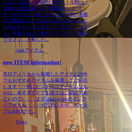
こんにちはCHOPPERSです！！今回は一
点限りの貯金箱"ギズモ陶器バンク"で
す！ホンマに一個しかないので早い者勝
ちの商品になってるから手に入れたいな
ら今がチャンスっすよ！！マジで！！ほ
ら、可愛くないですか！？！？！？実は
ワタクシ、入荷した...
Junkアイテム
new ITEM information!
先日アメリカから到着したアイテムの中
でもおすすめアイテムを厳選してご紹介
します＾＾特にビンテージアイテムなん
かは、多すぎてとても全てはご紹介でき
ないので・・・まずはcoca-colaのインテ
リアボトル・・・かと思いきや、ポータ
ブルBBQグリ...
News