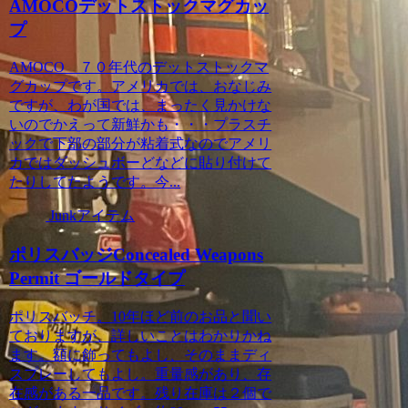
AMOCOデットストックマグカッ
プ
AMOCO ７０年代のデットストックマ
グカップです。アメリカでは、おなじみ
ですが、わが国では、まったく見かけな
いのでかえって新鮮かも・・・プラスチ
ックで下部の部分が粘着式なのでアメリ
カではダッシュボーどなどに貼り付けて
たりしてたようです。今...
Junkアイテム
ポリスバッジConcealed Weapons
Permit ゴールドタイプ
ポリスバッチ。10年ほど前のお品と聞い
ておりますが、詳しいことはわかりかね
ます。額に飾ってもよし、そのままディ
スプレーしてもよし。重量感があり、存
在感がある一品です。残り在庫は２個で