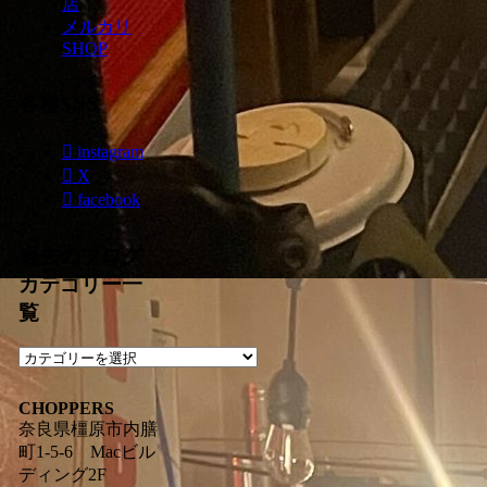
店
メルカリ
SHOP
各種SNS
instagram
X
facebook
過去のブログ
カテゴリー一
覧
過
去
の
CHOPPERS
ブ
奈良県橿原市内膳
ロ
町1-5-6 Macビル
グ
ディング2F