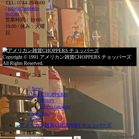
カ
TEL: 0744-29-8600
/
info@choppers-
テ
jp.com
ゴ
営業時間：10:00-
リ
19:00 / 休み：火曜
ー
日
一
覧
Copyright © 1991 アメリカン雑貨CHOPPERS チョッパーズ
All Rights Reserved.
メニュー
News
About CHOPPERS
History
Item category
Shopping
Love’s
検索