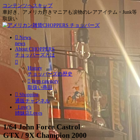
コンテンツへスキップ
車好き、アメリカ好きマニアも涙物のレアアイテム・Junk等
取扱い
News
news
About CHOPPERS
チョッパーズとは
History
チョッパーズの歴史
Item category
取扱い商品
Shopping
通販チャンネル
Love’s
姉妹店Loves
1/64 John Force Castrol
GTX / 9X Champion 2000