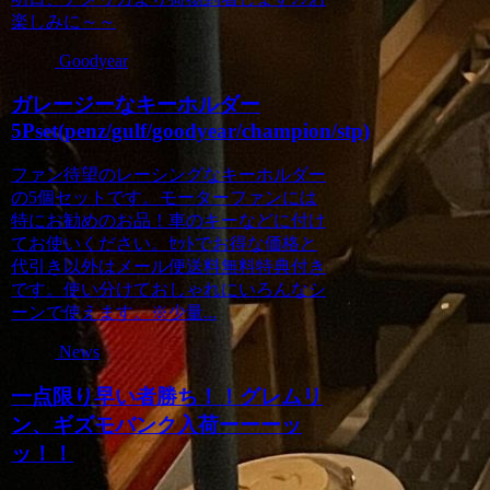
楽しみに～～
Goodyear
ガレージーなキーホルダー
5Pset(penz/gulf/goodyear/champion/stp)
ファン待望のレーシングなキーホルダー
の5個セットです。モーターファンには
特にお勧めのお品！車のキーなどに付け
てお使いください。ｾｯﾄでお得な価格と
代引き以外はメール便送料無料特典付き
です。使い分けておしゃれにいろんなシ
ーンで使えます。※少量...
News
一点限り早い者勝ち！！グレムリ
ン、ギズモバンク入荷ーーーッ
ッ！！