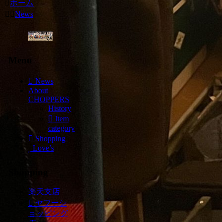
ホーム
News
Menu
News
About
CHOPPERS
History
Item
category
Shopping
Love’s
Shopping
楽天支店
ヤフーシ
ョッピング