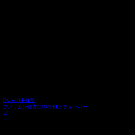
News
2009.05.23
スタッフ一同皆様のご来店をお待ちいた
しております！
CHOPPERS
0744-29-8600
０７４４にじゅうきゅうのはろーぜろぞ
ろ
News
未分類
アメリカン雑貨CHOPPERS チョッパー
ズ
関連記事