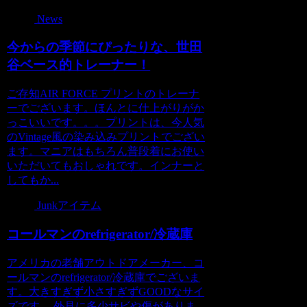
News
今からの季節にぴったりな、世田
谷ベース的トレーナー！
ご存知AIR FORCE プリントのトレーナ
ーでございます。ほんとに仕上がりがか
っこいいです。。。プリントは、今人気
のVintage風の染み込みプリントでござい
ます。マニアはもちろん普段着にお使い
いただいてもおしゃれです。インナーと
してもか...
Junkアイテム
コールマンのrefrigerator/冷蔵庫
アメリカの老舗アウトドアメーカー、コ
ールマンのrefrigerator/冷蔵庫でございま
す。大きすぎず小さすぎずGOODなサイ
ズです。 外見に多少サビや傷がありま