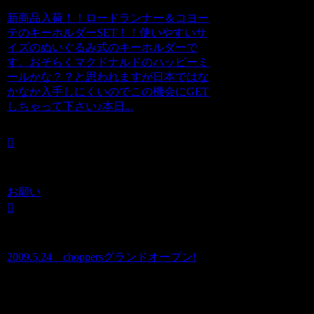
新商品入荷！！ロードランナー＆コヨー
テのキーホルダーSET！！使いやすいサ
イズのぬいぐるみ式のキーホルダーで
す。おそらくマクドナルドのハッピーミ
ールかな？？と思われますが日本ではな
かなか入手しにくいのでこの機会にGET
しちゃって下さい♪本日...
お願い
2009.5.24 choppersグランドオープン!
コメント