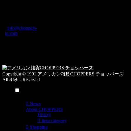
ブ
奈良県橿原市内膳
ロ
町1-5-6 Macビル
グ
ディング2F
カ
TEL: 0744-29-8600
/
info@choppers-
テ
jp.com
ゴ
営業時間：10:00-
リ
19:00 / 休み：火曜
ー
日
一
覧
Copyright © 1991 アメリカン雑貨CHOPPERS チョッパーズ
All Rights Reserved.
メニュー
News
About CHOPPERS
History
Item category
Shopping