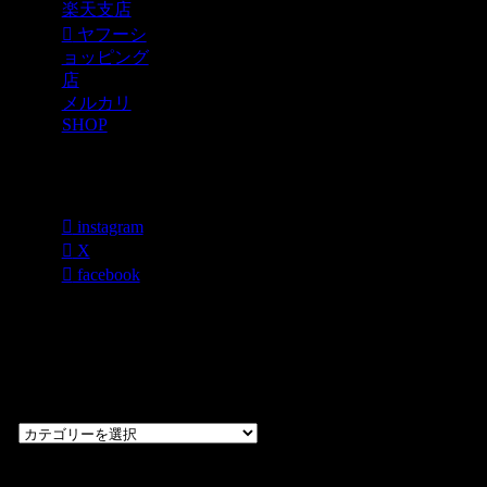
楽天支店
ヤフーシ
ョッピング
店
メルカリ
SHOP
各種SNS
instagram
X
facebook
過去のブログ
カテゴリー一
覧
過
去
の
CHOPPERS