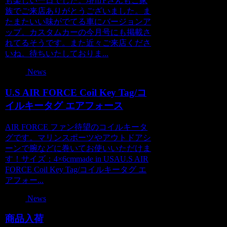
も楽しい一日でした。堺市Fさんもご家
族でご来店ありがとうございました。ま
たまたいい味がでてる車にバージョンア
ップ。カスタムカーの今月号にも掲載さ
れてるそうです。また近々ご来店くださ
いね。待ちいたしておりま...
News
U.S AIR FORCE Coil Key Tag/コ
イルキータグ エアフォース
AIR FORCE ファン待望のコイルキータ
グです。マリンスポーツやアウトドアシ
ーンで腕などに巻いてお使いいただけま
す！サイズ：4×6cmmade in USAU.S AIR
FORCE Coil Key Tag/コイルキータグ エ
アフォー...
News
商品入荷