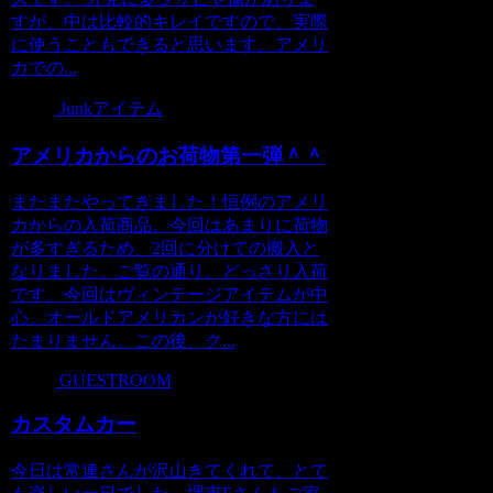
すが、中は比較的キレイですので、実際
に使うこともできると思います。アメリ
カでの...
Junkアイテム
アメリカからのお荷物第一弾＾＾
またまたやってきました！恒例のアメリ
カからの入荷商品。今回はあまりに荷物
が多すぎるため、2回に分けての搬入と
なりました。ご覧の通り、どっさり入荷
です。今回はヴィンテージアイテムが中
心。オールドアメリカンが好きな方には
たまりません。この後、ク...
GUESTROOM
カスタムカー
今日は常連さんが沢山きてくれて、とて