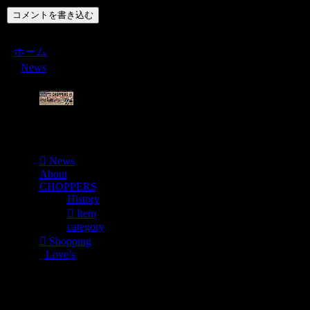
コメントを書き込む
ホーム
News
Menu
News
About
CHOPPERS
History
Item
category
Shopping
Love’s
Shopping