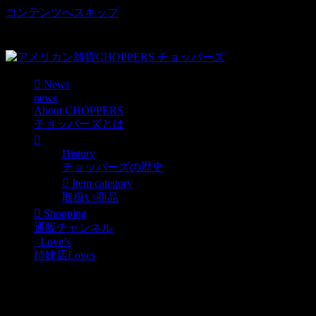
コンテンツへスキップ
車好き、アメリカ好きマニアも涙物のレアアイテム・Junk等
取扱い
News
news
About CHOPPERS
チョッパーズとは
History
チョッパーズの歴史
Item category
取扱い商品
Shopping
通販チャンネル
Love’s
姉妹店Loves
ご来店お待ちいたしてお
ります！