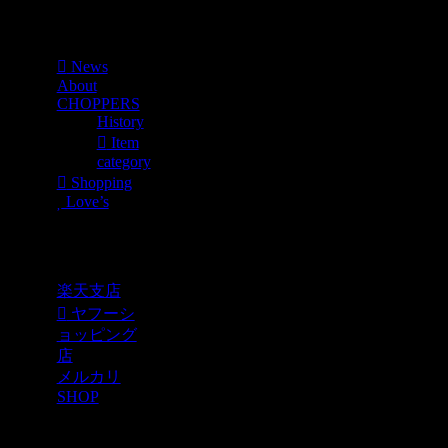
Menu
News
About
CHOPPERS
History
Item
category
Shopping
Love’s
Shopping
楽天支店
ヤフーシ
ョッピング
店
メルカリ
SHOP
各種SNS