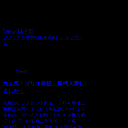
お楽しみに！！
では、
News
未分類
アメリカン雑貨CHOPPERS チョッパー
ズ
関連記事
News
大人気！ブリキ看板、新柄入荷し
ました！
当店のロングヒット商品、ブリキ看板に
新柄が入荷しました！今回はいつもより
多めの、どーんと14種！どれも少量入荷
ですので、お早めにどうぞ～＾＾各
2,000円。まとめ買い割引も大好評実施