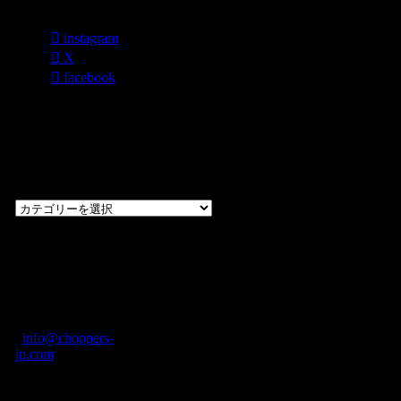
instagram
X
facebook
過去のブログ
カテゴリー一
覧
過
去
の
CHOPPERS
ブ
奈良県橿原市内膳
ロ
町1-5-6 Macビル
グ
ディング2F
カ
TEL: 0744-29-8600
/
info@choppers-
テ
jp.com
ゴ
営業時間：10:00-
リ
19:00 / 休み：火曜
ー