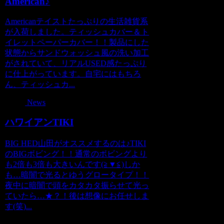
American♪
Americanテイストたっぷりの生活雑貨系
が入荷しました。ティッシュカバー＆ト
イレットペーパーカバー！！製品にした
状態からサンドウォッシュ風の洗い加工
がされていて、リアルUSED感たっぷり
に仕上がっています。自宅にはもちろ
ん、ティッシュカ...
News
ハワイアンTIKI
BIG HED山田がオススメするのは♪TIKI
のBIGボビング！！通常のボビングより
も2倍も3倍も大きいんです(≧▼≦)しか
も…暗闇で光るとゆうグロータイプ！！
夜中に暗闇で頭をカタカタ振らせて光っ
ていたら…★？！後は想像にお任せしま
す(笑)...