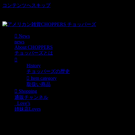
コンテンツへスキップ
車好き、アメリカ好きマニアも涙物のレアアイテム・Junk等
取扱い
News
news
About CHOPPERS
チョッパーズとは
History
チョッパーズの歴史
Item category
取扱い商品
Shopping
通販チャンネル
Love’s
姉妹店Loves
GOOD YEAR インフレー
タブル入荷