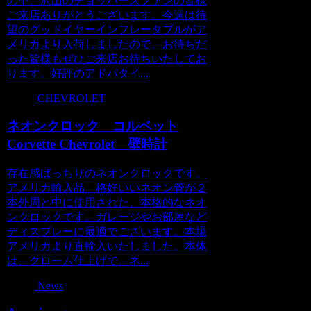
の中、沢山のチョッパーズファンの皆様
ご来店ありがとうございます。今週は待
望のグッドイヤーインフレータブルがア
メリカより入荷しましたので、お待ちだ
った皆様もぜひご来店お待ちいたしてお
ります。好評のアドバタイ...
CHEVROLET
ネオンクロック コルベット
Corvette Chevrolet 壁時計
存在感ばっちりのネオンクロックです。
アメリカ輸入品 格好いいネオン管が２
本外周と中に使用された、本格的なネオ
ンクロックです。ガレージやお部屋など
ディスプレーに最適でございます。本場
アメリカより直輸入いたしました。本体
は、クローム仕上げで、ネ...
News