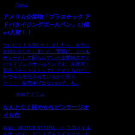
News
アメリカ企業物「プラスチック ア
ドバタイジングボールペン」12個
set入荷！！
ついに！！入荷いたしました～、本当に
お待たせいたしました。実際に、ノベル
ティーとして配られていた企業物のアド
バタイジングボールペンです。未使用：
新品（デットストック）アメリカのどこ
かで今も使用されているかと思う
と・・・販売用ではないので、も...
Junkアイテム
なんとなく軽やかなビンテージオ
イル缶
Whiz MOTOR RYTHM ♪♪ このオイル
を使ったら、どこまでもスイスイーっと