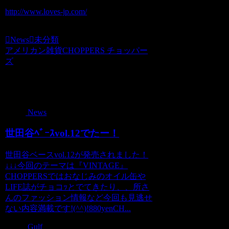
http://www.loves-jp.com/
News
未分類
アメリカン雑貨CHOPPERS チョッパー
ズ
関連記事
News
世田谷ﾍﾞｰｽvol.12でたー！
世田谷ベースvol.12が発売されました！
↓↓↓今回のテーマは『VINTAGE』
CHOPPERSではおなじみのオイル缶や
LIFE誌がチョコｯとでてきたり、、所さ
んのファッション情報など今回も見逃せ
ない内容満載です!(^^)!880yenCH...
Gulf