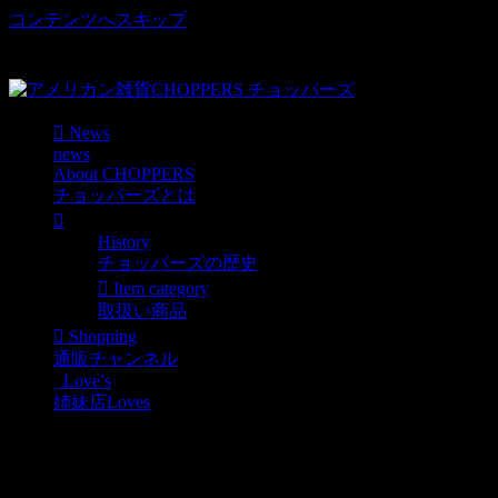
コンテンツへスキップ
車好き、アメリカ好きマニアも涙物のレアアイテム・Junk等
取扱い
News
news
About CHOPPERS
チョッパーズとは
History
チョッパーズの歴史
Item category
取扱い商品
Shopping
通販チャンネル
Love’s
姉妹店Loves
USよりミニカー入荷