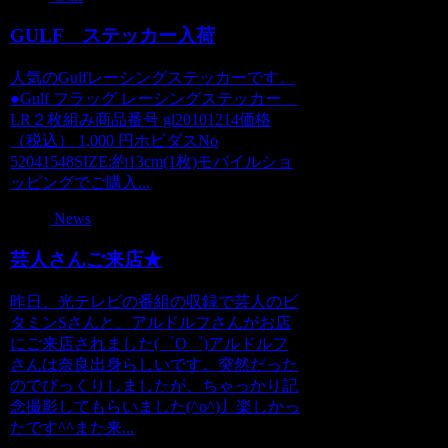
GULF ステッカー入荷
人気のGulfレーシングステッカーです。
●Gulf フラッグ レーシングステッカー
LR２枚組み商品番号 gl20101214価格
（税込） 1,000 円ホビダスNo
52041548SIZE:約13cm(1枚)モバイルショ
ッピングでご購入...
News
芸人さんご来店★
昨日、光テレビの番組の収録で芸人のビ
タミンSさんと、アルドルフさんがお店
にご来店されました(゜O゜)アルドルフ
さんは奈良出身らしいです。突然だった
のでびっくりしましたが、ちゃっかり記
念撮影してもらいました(^o^)丿楽しかっ
たです^^また来...