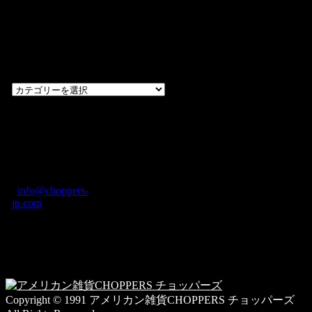
過去のブログ
カテゴリー一
覧
過
去
の
CHOPPERS
ブ
奈良県橿原市内膳
ロ
町1-5-6 Macビル
グ
ディング2F
カ
TEL: 0744-29-8600
/
info@choppers-
テ
jp.com
ゴ
営業時間：10:00-
リ
19:00 / 休み：火曜
ー
日
一
覧
Copyright © 1991 アメリカン雑貨CHOPPERS チョッパーズ