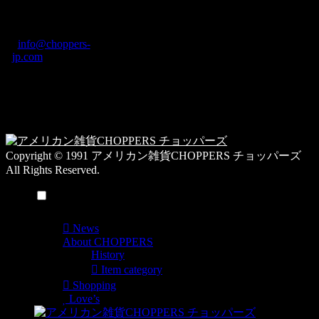
町1-5-6 Macビル
グ
ディング2F
カ
TEL: 0744-29-8600
/
info@choppers-
テ
jp.com
ゴ
営業時間：10:00-
リ
19:00 / 休み：火曜
ー
日
一
覧
Copyright © 1991 アメリカン雑貨CHOPPERS チョッパーズ
All Rights Reserved.
メニュー
News
About CHOPPERS
History
Item category
Shopping
Love’s