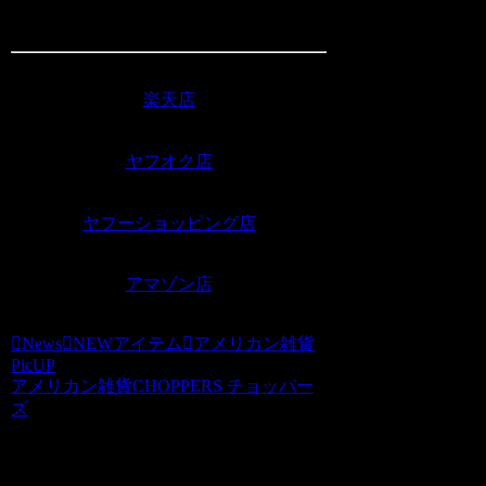
材質：土台・フタ：PP、ドーム：GPPS
楽天店
ヤフオク店
ヤフーショッピング店
アマゾン店
News
NEWアイテム
アメリカン雑貨
PicUP
アメリカン雑貨CHOPPERS チョッパー
ズ
関連記事