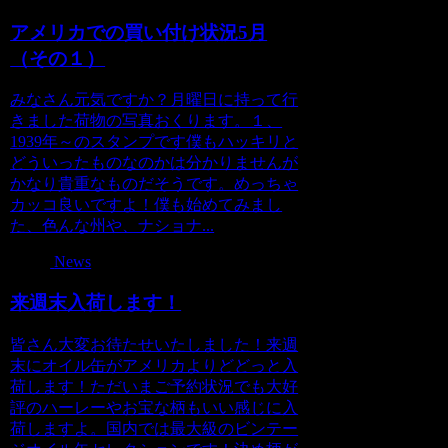
アメリカでの買い付け状況5月
（その１）
みなさん元気ですか？月曜日に持って行
きました荷物の写真おくります。１、
1939年～のスタンプです僕もハッキリと
どういったものなのかは分かりませんが
かなり貴重なものだそうです。めっちゃ
カッコ良いですよ！僕も始めてみまし
た、色んな州や、ナショナ...
News
来週末入荷します！
皆さん大変お待たせいたしました！来週
末にオイル缶がアメリカよりどどっと入
荷します！ただいまご予約状況でも大好
評のハーレーやお宝な柄もいい感じに入
荷しますよ。国内では最大級のビンテー