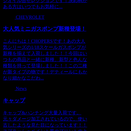
ジオイル缶セレクションです！決め柄が
ある方はいつでもお気軽に...
CHEVROLET
大人気ミニガスポンプ新種登場！
こんにちは！CHOPERSです！あの大人
気シリーズの1/18スケールガスポンプが
新種を揃えて入荷しました！！今回はい
つもの商品と一緒に新種、新型と色んな
種類を持って登場しました！！この二種
が新タイプの物です！デティールにもか
なり細かなこだわ...
News
キャップ
キャップ&ハンチング大量入荷です。
元々ダメージ加工されているので、使い
古したような見た目になっています！！