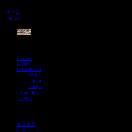
ホーム
News
Menu
News
About
CHOPPERS
History
Item
category
Shopping
Love’s
Shopping
楽天支店
ヤフーシ