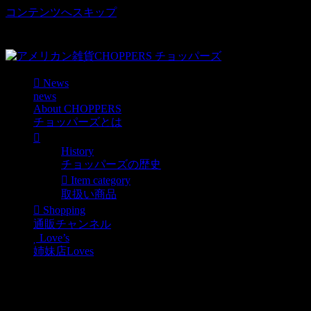
コンテンツへスキップ
車好き、アメリカ好きマニアも涙物のレアアイテム・Junk等
取扱い
News
news
About CHOPPERS
チョッパーズとは
History
チョッパーズの歴史
Item category
取扱い商品
Shopping
通販チャンネル
Love’s
姉妹店Loves
懐かしアイテム！ガチャ
ガムボールマシン入荷！