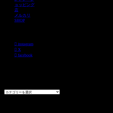
ョッピング
店
メルカリ
SHOP
各種SNS
instagram
X
facebook
過去のブログ
カテゴリー一
覧
過
去
の
CHOPPERS
ブ
奈良県橿原市内膳
ロ