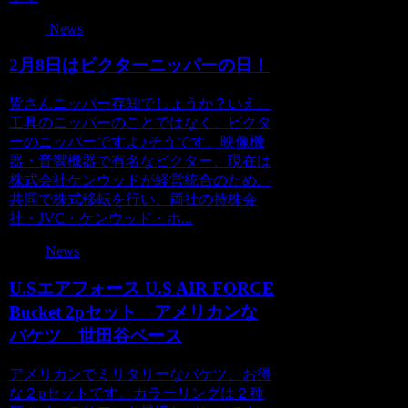
News
2月8日はビクターニッパーの日！
皆さんニッパー存知でしょうか？いえ、
工具のニッパーのことではなく、ビクタ
ーのニッパーですよ♪そうです、映像機
器・音響機器で有名なビクター、現在は
株式会社ケンウッドが経営統合のため、
共同で株式移転を行い、両社の持株会
社・JVC・ケンウッド・ホ...
News
U.Sエアフォース U.S AIR FORCE
Bucket 2pセット アメリカンな
バケツ 世田谷ベース
アメリカンでミリタリーなバケツ、お得
な２pセットです。カラーリングは２種