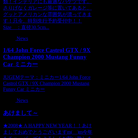
類！インテリアにも最適なバケツです。
さりげなくガレージ等に置いてあると、
グッとアメリカンな雰囲気が漂ってきま
す！只今、特別先行予約受付中！！
Size ：直径30.5cm...
News
1/64 John Force Castrol GTX / 9X
Champion 2000 Mustang Funny
Car ミニカー
JUGEMテーマ：ミニカー1/64 John Force
Castrol GTX / 9X Champion 2000 Mustang
Funny Car ミニカー
News
あけまして～
★2008★ A HAPPY NEW YEAR！！あけ
ましておめでとうございますm(__)m今年