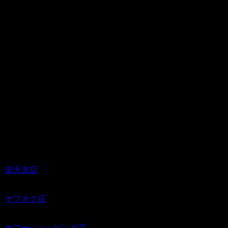
お店やガレージなどにもお勧めでござい
ます。
同梱にて複数の対応も可能ですお気軽に
お問い合わせください。
※ご注意※
こちらのお品は、商品の性質状細かな傷
やペイントのむら、擦れ等ございます。
予めご了解の上落札くださいませ、また
同様のクレームはご遠慮ください
（免責事項）
楽天支店
ヤフオク店
ヤフーショッピング店