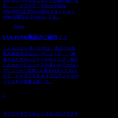
もチョッパーズをよろしくお願い致しま
す。。。さてさて、今日カラ全品
10%OFFの正月SALE始まりましたよッ
('∀'●)日曜日までSALEしてる...
News
USA JUNK商品のご紹介！！
こんちには☆ 多くの方は、本日がお盆
休み最終日ではないでしょうか。。 帰
省された方やレジャーやキャンプ・旅行
にお出かけになった方も多いのではない
でしょうか♪ 天候にも恵まれましたね☆
さて、ＣＨＯＰＰＥＲＳではアメリカの
ＪＵＮＫが多数入荷して...
マジでゲキアツやん！スタバのプラスチ