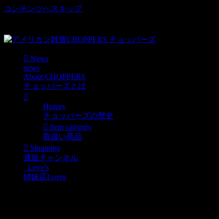
コンテンツへスキップ
車好き、アメリカ好きマニアも涙物のレアアイテム・Junk等
取扱い
News
news
About CHOPPERS
チョッパーズとは
History
チョッパーズの歴史
Item category
取扱い商品
Shopping
通販チャンネル
Love’s
姉妹店Loves
ジャパニーズオショウユ
ゥ！キッコーマンＵＳバ