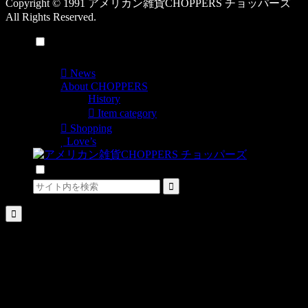
Copyright © 1991 アメリカン雑貨CHOPPERS チョッパーズ
All Rights Reserved.
メニュー
News
About CHOPPERS
History
Item category
Shopping
Love’s
検索