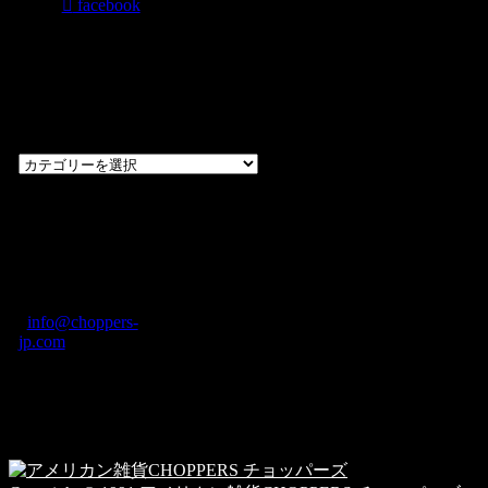
facebook
過去のブログ
カテゴリー一
覧
過
去
の
CHOPPERS
ブ
奈良県橿原市内膳
ロ
町1-5-6 Macビル
グ
ディング2F
カ
TEL: 0744-29-8600
/
info@choppers-
テ
jp.com
ゴ
営業時間：10:00-
リ
19:00 / 休み：火曜
ー
日
一
覧