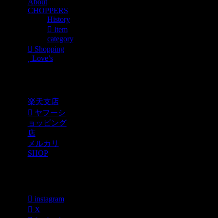
About
CHOPPERS
History
Item
category
Shopping
Love’s
Shopping
楽天支店
ヤフーシ
ョッピング
店
メルカリ
SHOP
各種SNS
instagram
X