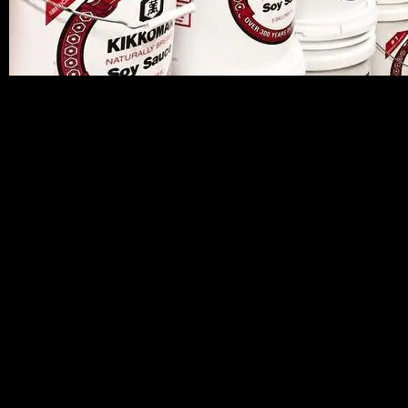
Oh…キッコゥメェンヌ…
※洗浄はいたしておりますが醤油が入っ
ていたものですので、醤油のにおいが少
し残っています。
予めご了承下さいませ。
それもまたいい味かもしれないっす
ね！！！
サイズ：H38.7×Φ30.5 cm
容量：約 5ガロン/約 19リットル