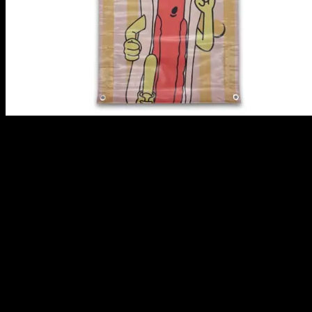
他にも数種のタペストリーや大きいサイズのタペストリーも
ご購入のご検討をお願いします！
サイズ：約 W50×H110cm
※ご注意※
・画像で見るより若干お色が違って見える場合もございます
・商品の性質上、製造時の細かな傷やプリントのむら、擦れ
予めご了解の上ご購入くださいませ、また同様のクレームは