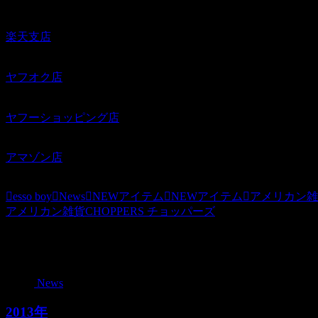
楽天支店
ヤフオク店
ヤフーショッピング店
アマゾン店
esso boy
News
NEWアイテム
NEWアイテム
アメリカン雑貨
アメリカン雑貨CHOPPERS チョッパーズ
関連記事
News
2013年