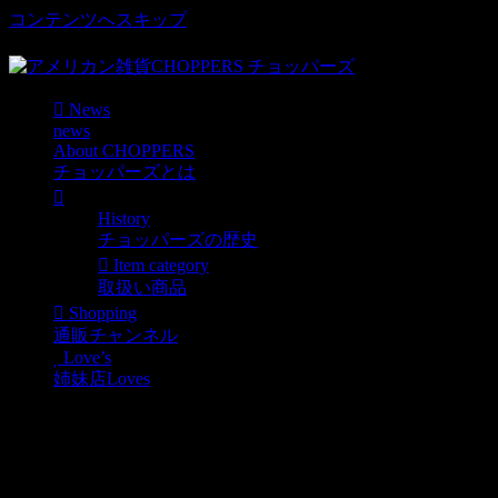
コンテンツへスキップ
車好き、アメリカ好きマニアも涙物のレアアイテム・Junk等
News
news
About CHOPPERS
チョッパーズとは
History
チョッパーズの歴史
Item category
取扱い商品
Shopping
通販チャンネル
Love’s
姉妹店Loves
超オシャレ！！人気キャラクタータペス
esso boy