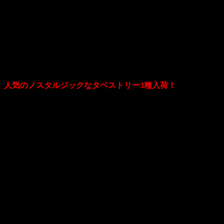
2019.02.25
こんにちはCHOPPERSです！
今回は、
人気のノスタルジックなタペストリー3種入荷！
タイトルにもある通り大人気のキャラクター、
エッソボーイ、ロードランナー、ウィンナーシュニッツェル
タペストリーが登場！
サイズ感も大きすぎず、お部屋やガレージに飾るのには