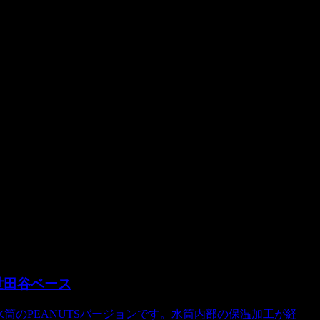
んをスタチューで立体再現しました！
ので宜しくお願いいたします。
K 世田谷ベース
水筒のPEANUTSバージョンです。水筒内部の保温加工が経