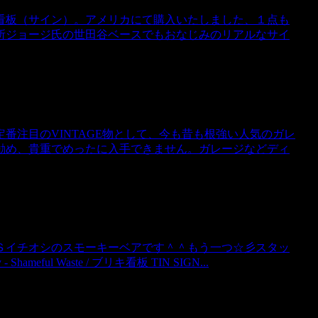
看板（サイン）。アメリカにて購入いたしました、１点も
所ジョージ氏の世田谷ベースでもおなじみのリアルなサイ
番注目のVINTAGE物として、今も昔も根強い人気のガレ
勧め、貴重でめったに入手できません。ガレージなどディ
Ｓイチオシのスモーキーベアです＾＾もう一つ☆彡スタッ
ful Waste / ブリキ看板 TIN SIGN...