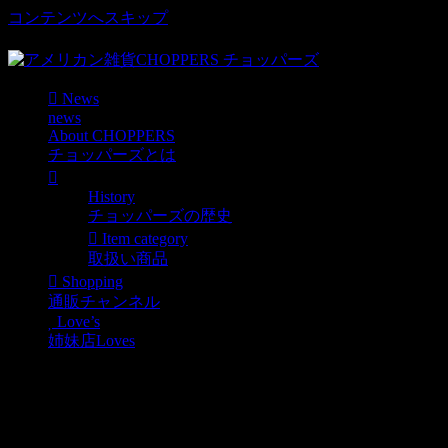
コンテンツへスキップ
車好き、アメリカ好きマニアも涙物のレアアイテム・Junk等
News
news
About CHOPPERS
チョッパーズとは
History
チョッパーズの歴史
Item category
取扱い商品
Shopping
通販チャンネル
Love’s
姉妹店Loves
アメリカンカンパニースタッチュ入荷
News