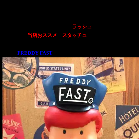
2015.07.05
こんにちは。。
只今チョッパーズでは、
入荷
の
ラッシュ
が続いていますが、
そんな中、
当店おススメ
の
スタッチュ
が発売致しましたので
まずは
FREDDY FAST
をご紹介させて頂きます。