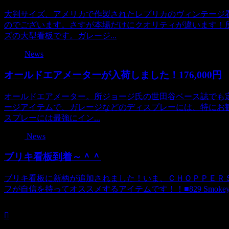
大判サイズ、アメリカで作製されたレプリカのヴィンテージ
のでございます。さすが本場だけにクオリティが違います！
ズの大型看板です。ガレージ...
News
オールドエアメーターが入荷しました！176,000円
オールドエアメーター。所ジョージ氏の世田谷ベース誌でも定
ージアイテムで、ガレージなどのディスプレーには、特にお
スプレーには最強にイン...
News
ブリキ看板到着～＾＾
ブリキ看板に新柄が追加されました！いま、ＣＨＯＰＰＥＲ
フが自信を持ってオススメするアイテムです！！■829 Smokey - Shame