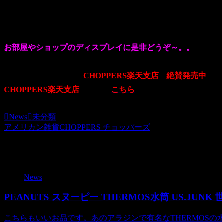
タキシードに髪の毛が3本というなんとも愛嬌のあるおじさ
2体のスタッチュともに当店おススメのお品でございます♪
お部屋やショップのディスプレイに是非どうぞ～。。
こちらのスタッチュは
CHOPPERS楽天支店
で
絶賛発売中
です
CHOPPERS楽天支店
は→→→
こちら
から
News
未分類
アメリカン雑貨CHOPPERS チョッパーズ
関連記事
News
PEANUTS スヌーピー THERMOS水筒 US.JUN
こちらもいいお品です。あのアラジンで有名なTHERMOSの