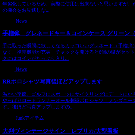
年劣化しているため、実際に使用は出来ないと思いますが、
の機会をお見逃しな...
News
手榴弾 グレネードキー＆コインケース グリーン
手に取った瞬間に欲しくなるカッコいいグレネード（手榴弾
なく、携帯機能が充実！チャックを開けると6個の鍵がセッ
クにはコインがたっぷり入り...
News
RRポロシャツ写真後ほどアップします
温かい季節、ゴルフにスポーツにサイクリングにデートにい
やっぱりロードランナーオール刺繍ポロシャツ！メンズユー
す。後ほど写真アップしますの...
Junkアイテム
大判ヴィンテージサイン レプリカ/大型看板