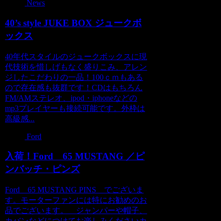
News
40’s style JUKE BOX ジュークボ
ックス
40年代スタイルのジュークボックスに現
代技術を惜しげもなく盛りこみ、アレン
ジしたこだわりの一品！100ｃｍもある
ので存在感も抜群です！CDはもちろん
FM/AMステレオ、ipod・iphoneなどの
mp3プレイヤーも接続可能です。外枠は
高級感...
Ford
入荷！Ford 65 MUSTANG ／ピ
ンバッチ・ピンズ
Ford 65 MUSTANG PINS でございま
す。モーターファンには特にお勧めのお
品でございます。 ジャンパーや帽子、
カバンなどにつけてお楽しみくださいカ