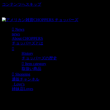
コンテンツへスキップ
車好き、アメリカ好きマニアも涙物のレアアイテム・Junk等
取扱い
News
news
About CHOPPERS
チョッパーズとは
History
チョッパーズの歴史
Item category
取扱い商品
Shopping
通販チャンネル
Love’s
姉妹店Loves
アメリカ入荷商品のご案
内☆