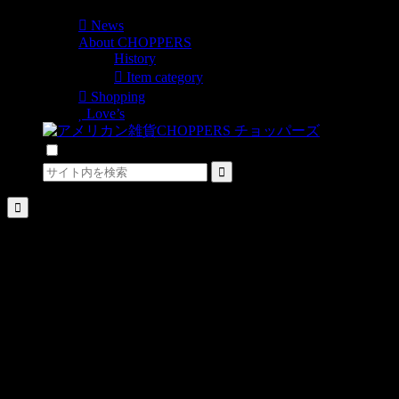
News
About CHOPPERS
History
Item category
Shopping
Love’s
検索