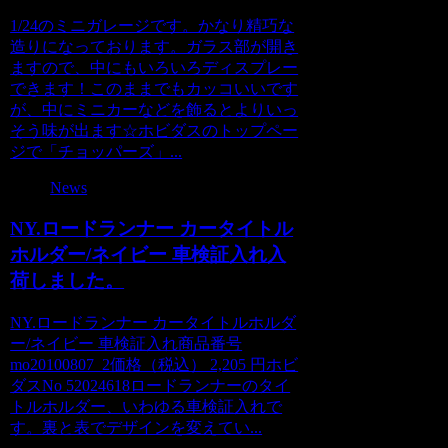
1/24のミニガレージです。かなり精巧な
造りになっております。ガラス部が開き
ますので、中にもいろいろディスプレー
できます！このままでもカッコいいです
が、中にミニカーなどを飾るとよりいっ
そう味が出ます☆ホビダスのトップペー
ジで「チョッパーズ」...
News
NY.ロードランナー カータイトル
ホルダー/ネイビー 車検証入れ入
荷しました。
NY.ロードランナー カータイトルホルダ
ー/ネイビー 車検証入れ商品番号
mo20100807_2価格（税込） 2,205 円ホビ
ダスNo 52024618ロードランナーのタイ
トルホルダー、いわゆる車検証入れで
す。裏と表でデザインを変えてい...