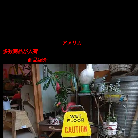
News
2015.06.30
こんにちは！
チョッパーズ
では、ただ今
アメリカ
より
多数商品が入荷
しています。
早速ですが
商品紹介
に参ります☆