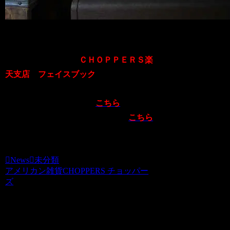
まだまだ、
紹介しきれない商品が多数
ご
ざいます。
詳細につきましては
ＣＨＯＰＰＥＲＳ楽
天支店
＆
フェイスブック
をご覧ください
☆
チョッパーズ楽天支店
は
こちら
へ
チョッパーズフェイスブック
へは
こちら
から
News
未分類
アメリカン雑貨CHOPPERS チョッパー
ズ
関連記事