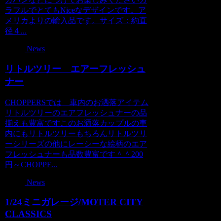
ラフルでとてもNiceなデザインです。ア
メリカよりの輸入品です。サイズ：約直
径４...
News
リトルツリー エアーフレッシュ
ナー
CHOPPERSでは 車内のお洒落アイテム
リトルツリーのエアフレッシュナーの品
揃えも豊富ですこのお洒落カップルの車
内にもリトルツリーもちろんリトルツリ
ーシリーズの他にレーシーな絵柄のエア
フレッシュナーも品数豊富です＾＾200
円～CHOPPE...
News
1/24ミニガレージ/MOTER CITY
CLASSICS