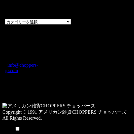
カテゴリー一
覧
過
去
の
CHOPPERS
ブ
奈良県橿原市内膳
ロ
町1-5-6 Macビル
グ
ディング2F
カ
TEL: 0744-29-8600
/
info@choppers-
テ
jp.com
ゴ
営業時間：10:00-
リ
19:00 / 休み：火曜
ー
日
一
覧
Copyright © 1991 アメリカン雑貨CHOPPERS チョッパーズ
All Rights Reserved.
メニュー