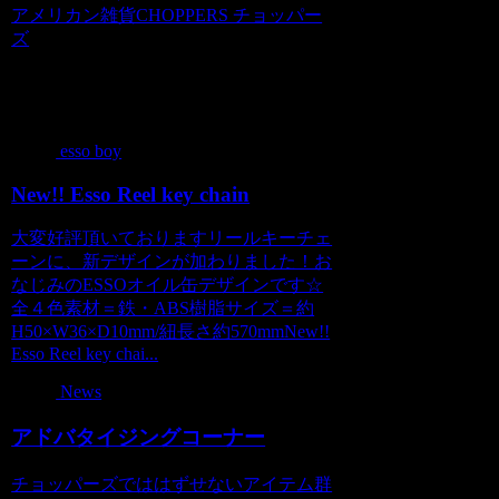
アメリカン雑貨CHOPPERS チョッパー
ズ
関連記事
esso boy
New!! Esso Reel key chain
大変好評頂いておりますリールキーチェ
ーンに、新デザインが加わりました！お
なじみのESSOオイル缶デザインです☆
全４色素材＝鉄・ABS樹脂サイズ＝約
H50×W36×D10mm/紐長さ約570mmNew!!
Esso Reel key chai...
News
アドバタイジングコーナー
チョッパーズでははずせないアイテム群