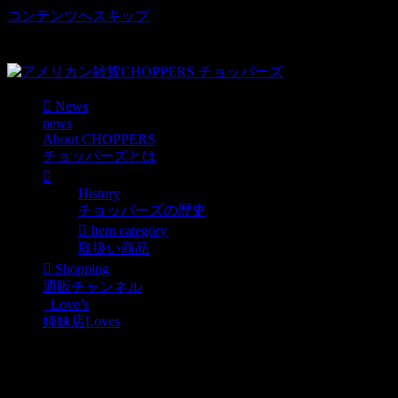
コンテンツへスキップ
車好き、アメリカ好きマニアも涙物のレアアイテム・Junk等
取扱い
News
news
About CHOPPERS
チョッパーズとは
History
チョッパーズの歴史
Item category
取扱い商品
Shopping
通販チャンネル
Love’s
姉妹店Loves
今週のロングビーチ