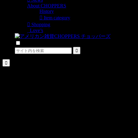
About CHOPPERS
History
Item category
Shopping
Love’s
検索