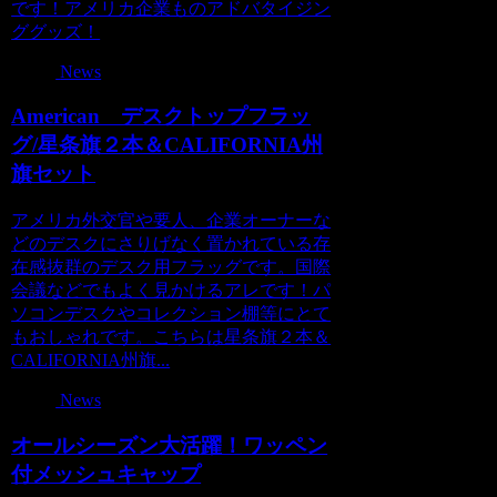
です！アメリカ企業ものアドバタイジン
ググッズ！
News
American デスクトップフラッ
グ/星条旗２本＆CALIFORNIA州
旗セット
アメリカ外交官や要人、企業オーナーな
どのデスクにさりげなく置かれている存
在感抜群のデスク用フラッグです。国際
会議などでもよく見かけるアレです！パ
ソコンデスクやコレクション棚等にとて
もおしゃれです。こちらは星条旗２本＆
CALIFORNIA州旗...
News
オールシーズン大活躍！ワッペン
付メッシュキャップ