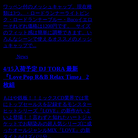
ワッペン付のメッシュキャップ。現在種
類は3つ。・ロードランナーライトピン
ク・ロードランナーブルー・Bucoイエロ
ーそれぞれ価格は1200円です。 サイズ
のフィット感は簡単に調整できます。い
ろんなシーンで使えるオススメのメッシ
ュキャップで...
News
4/15入荷予定 DJ TORA 最新
『Love Pop R&B Relax Time』 2
枚組
もはや鉄板！！ミックスCD業界では常
にトップセールスを記録するモンスター
ヒットシリーズ『LOVE』の新作がいよ
いよ登場！！言わずと知れたハートジャ
ケットでお馴染みの超人気シリーズに成
ったオールジャンルMIX『LOVE』の新
タイトルはズバリ分...