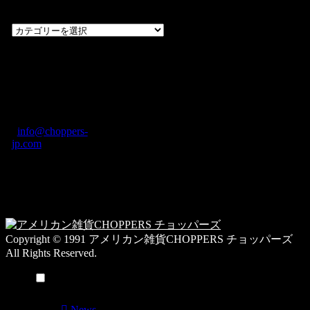
覧
過
去
の
CHOPPERS
ブ
奈良県橿原市内膳
ロ
町1-5-6 Macビル
グ
ディング2F
カ
TEL: 0744-29-8600
/
info@choppers-
テ
jp.com
ゴ
営業時間：10:00-
リ
19:00 / 休み：火曜
ー
日
一
覧
Copyright © 1991 アメリカン雑貨CHOPPERS チョッパーズ
All Rights Reserved.
メニュー
News