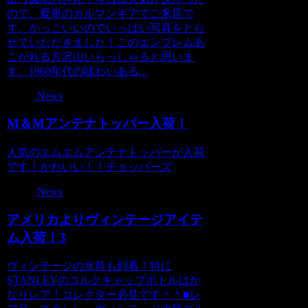
ので、愛車のカルマンギアでご来店で
す。かっこいいのでいっぱい写真をとら
せていただきました！このエンブレムあ
こがれる方沢山いらっしゃると思いま
す。1960年代の味わいある...
News
M＆Mアンテナトッパー入荷！
人気のエムエムアンテナトッパーが入荷
です！かわいい！！チョッパーズ
News
アメリカよりヴィンテージアイテ
ム入荷！3
ヴィンテージの水筒も到着！特に
STANLEYのコルクキャップボトルはか
なりレア！コレクター必見です＾＾■レ