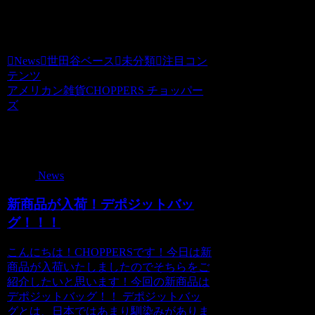
価格（税込）2,000 円
ホビダスNo 52089898
News
世田谷ベース
未分類
注目コン
テンツ
アメリカン雑貨CHOPPERS チョッパー
ズ
関連記事
News
新商品が入荷！デポジットバッ
グ！！！
こんにちは！CHOPPERSです！今日は新
商品が入荷いたしましたのでそちらをご
紹介したいと思います！今回の新商品は
デポジットバッグ！！ デポジットバッ
グとは、日本ではあまり馴染みがありま