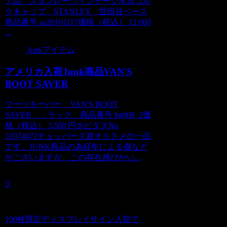
ア品 スタンレーヴィンテージ水筒コル
クキャップ STANLEY 世田谷ベース
商品番号 us20101117価格（税込） 12,000
...
Junkアイテム
アメリカ入荷Junk商品VAN'S
BOOT SAVER
ブーツキーパー VAN'S BOOT
SAVER ：ラック 商品番号 hg008_2価
格（税込） 3,500 円ホビダスNo
51974872チョッパーズ超オススメの一品
です。JUNK商品の為経年による傷など
がございますが、この存在感ぴかい...
100枚限定ディスプレイサイン入荷で