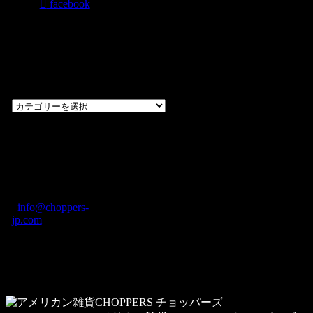
facebook
過去のブログ
カテゴリー一
覧
過
去
の
CHOPPERS
ブ
奈良県橿原市内膳
ロ
町1-5-6 Macビル
グ
ディング2F
カ
TEL: 0744-29-8600
/
info@choppers-
テ
jp.com
ゴ
営業時間：10:00-
リ
19:00 / 休み：火曜
ー
日
一
覧