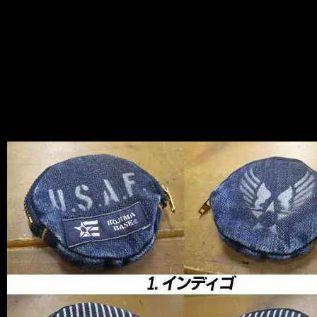
News
2012.09.23
国産デニムの発祥の地で、世界屈指のデ
ニム生産地でもある岡山県倉敷市の児
島。
今回の新商品は、そんなデニムの聖地か
らきました♪