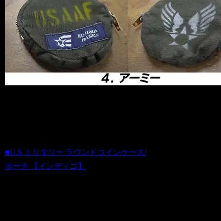
ステキに使い込んで、味のあるコインケ
ースにしてあげてください(・∀・)♪
■U.S ミリタリー ラウンドコインケース/
ポーチ 【インディゴ】
商品番号 fa20120903
価格（税込）2,000 円
ホビダスNo 52089895