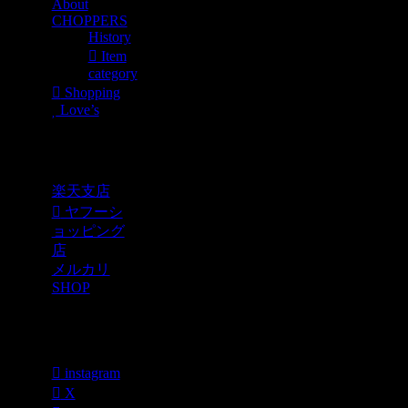
About
CHOPPERS
History
Item
category
Shopping
Love’s
Shopping
楽天支店
ヤフーシ
ョッピング
店
メルカリ
SHOP
各種SNS
instagram
X