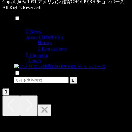
Copyright © 1991 アメリカン雑貨CHOPPERS チョッパーズ
All Rights Reserved.
メニュー
News
About CHOPPERS
History
Item category
Shopping
Love’s
検索