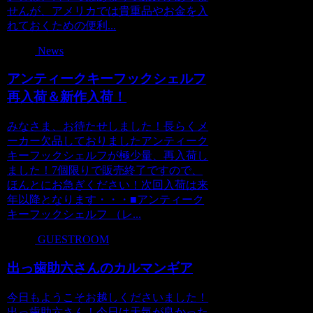
せんが、アメリカでは貴重品やお金を入
れておくための便利...
News
アンティークキーフックシェルフ
再入荷＆新作入荷！
みなさま、お待たせしました！長らくメ
ーカー欠品しておりましたアンティーク
キーフックシェルフが極少量、再入荷し
ました！7個限りで販売終了ですので、
ほんとにお急ぎください！次回入荷は来
年以降となります・・・■アンティーク
キーフックシェルフ （レ...
GUESTROOM
出っ歯助六さんのカルマンギア
今日もようこそお越しくださいました！
出っ歯助六さん！今日は天気が良かった