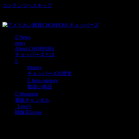
コンテンツへスキップ
車好き、アメリカ好きマニアも涙物のレアアイテム・Junk等
取扱い
News
news
About CHOPPERS
チョッパーズとは
History
チョッパーズの歴史
Item category
取扱い商品
Shopping
通販チャンネル
Love’s
姉妹店Loves
KOJIMA BASE