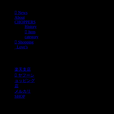
Menu
News
About
CHOPPERS
History
Item
category
Shopping
Love’s
Shopping
楽天支店
ヤフーシ
ョッピング
店
メルカリ
SHOP
各種SNS