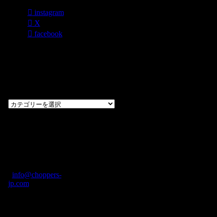
instagram
X
facebook
過去のブログ
カテゴリー一
覧
過
去
の
CHOPPERS
ブ
奈良県橿原市内膳
ロ
町1-5-6 Macビル
グ
ディング2F
カ
TEL: 0744-29-8600
/
info@choppers-
テ
jp.com
ゴ
営業時間：10:00-
リ
19:00 / 休み：火曜
ー
日
一