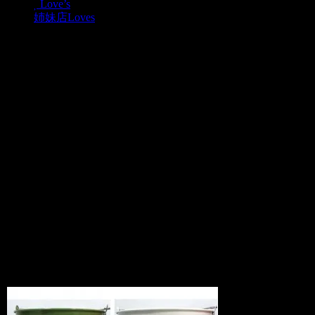
Love’s
姉妹店Loves
エアフォースアイテム各
種、極少量再入荷！
アメリカン雑貨PicUP
2012.06.19
大人気エアフォースグッズが、色々と再
入荷しました！
毎回、入荷数が少なくて、たちまち完売
してしまいますので、
前回買い逃した方は、お早めにご注文く
ださいませー＾＾