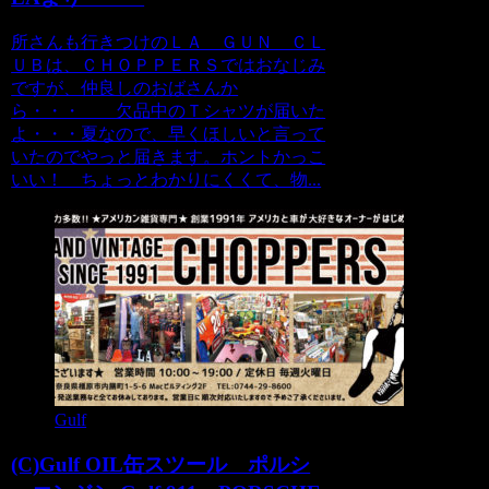
所さんも行きつけのＬＡ ＧＵＮ ＣＬ
ＵＢは、ＣＨＯＰＰＥＲＳではおなじみ
ですが、仲良しのおばさんか
ら・・・ 欠品中のＴシャツが届いた
よ・・・夏なので、早くほしいと言って
いたのでやっと届きます。ホントかっこ
いい！ ちょっとわかりにくくて、物...
Gulf
(C)Gulf OIL缶スツール ポルシ