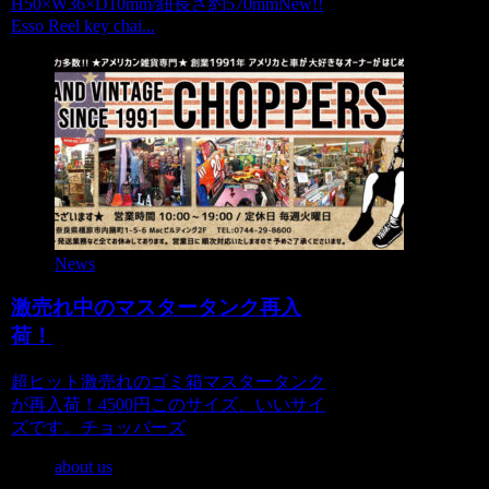
H50×W36×D10mm/紐長さ約570mmNew!!
Esso Reel key chai...
News
激売れ中のマスタータンク再入
荷！
超ヒット激売れのゴミ箱マスタータンク
が再入荷！4500円このサイズ、いいサイ
ズです。チョッパーズ
about us