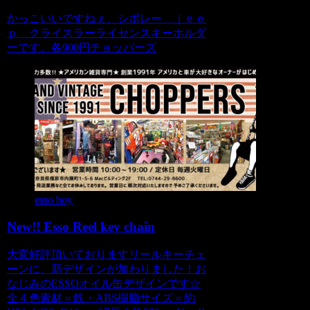
かっこいいですねぇ、シボレー ｊｅｅ
ｐ クライスラーライセンスキーホルダ
ーです。各900円チョッパーズ
esso boy
New!! Esso Reel key chain
大変好評頂いておりますリールキーチェ
ーンに、新デザインが加わりました！お
なじみのESSOオイル缶デザインです☆
全４色素材＝鉄・ABS樹脂サイズ＝約