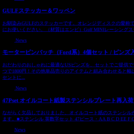
GULFステッカー＆ワッペン
お馴染みGULFのステッカーです。オレンジディスクの愛称で
にお使いください。（材質はエンビ）Gulf MINIレーシングステッカ
News
モーターピンバッチ（Ford系）4個セット / ピン
おだわりのおしゃれに最適なUSピンズを、セットでご提供です
つで1800円！その他単品売りのアイテムと組み合わせると幅はぐ
セントに...
News
47Pset オイルコート紙製ステンシルプレート再入
ながらく欠品しておりました、オイルコート紙のステンシル
ます。■ステンシル 英数字セット 47ピース・AA B C D EE F G H I J 
News