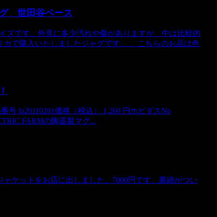
ジジャグ 世田谷ベース
ODなサイズです。外見に多少汚れや傷がありますが、中は比較的
リカで購入いたしましたジャグです。 。こちらのお品は色
！
 fa20110201価格（税込） 1,260 円ホビダスNo
RIC FARMの陶器製マグ...
ャケットをお店に出しました。7000円です。裏綿がつい