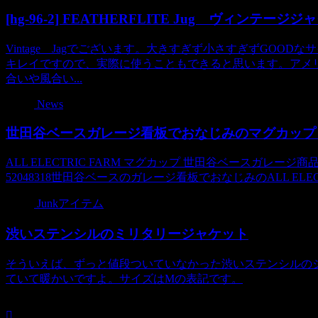
[hg-96-2] FEATHERFLITE Jug ヴィンテー
Vintage Jagでございます。大きすぎず小さすぎずGO
キレイですので、実際に使うこともできると思います。アメ
合いや風合い...
News
世田谷ベースガレージ看板でおなじみのマグカップ
ALL ELECTRIC FARM マグカップ 世田谷ベースガレージ商品番号
52048318世田谷ベースのガレージ看板でおなじみのALL ELECT
Junkアイテム
渋いステンシルのミリタリージャケット
そういえば、ずっと値段ついていなかった渋いステンシルのジ
ていて暖かいですよ。サイズはMの表記です。