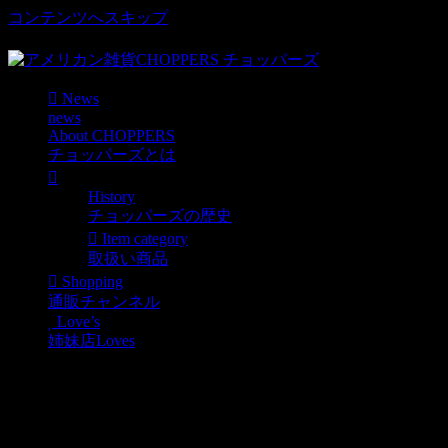
コンテンツへスキップ
車好き、アメリカ好きマニアも涙物のレアアイテム・Junk等
News
news
About CHOPPERS
チョッパーズとは
History
チョッパーズの歴史
Item category
取扱い商品
Shopping
通販チャンネル
Love’s
姉妹店Loves
アメリカンなカレー屋さん『グラスマ
News