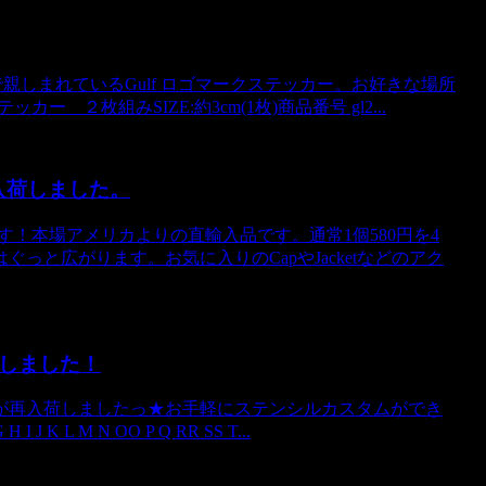
親しまれているGulf ロゴマークステッカー。お好きな場所
ー ２枚組みSIZE:約3cm(1枚)商品番号 gl2...
ズ入荷しました。
！本場アメリカよりの直輸入品です。通常1個580円を4
っと広がります。お気に入りのCapやJacketなどのアク
荷しました！
が再入荷しましたっ★お手軽にステンシルカスタムができ
K L M N OO P Q RR SS T...