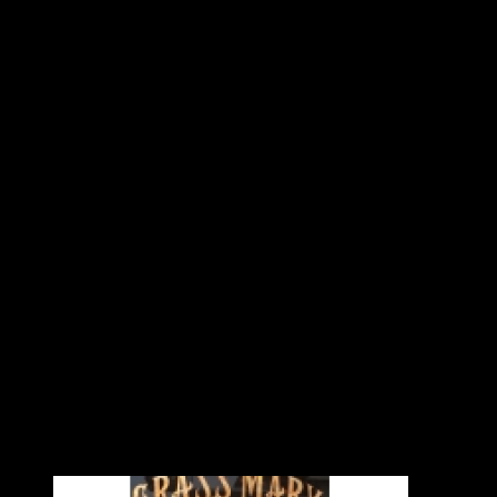
2012.02.25
CHOPPERSから車で5分くらいの場所に、アメリカンなカレ
オーナーさんが、お店に飾る看板などを買いにきてください
いつも元気で渋かっこいいバイカーの店主さんです。
オープンが待ちどおしいですねー！
『グラスマリーカレーショップ』