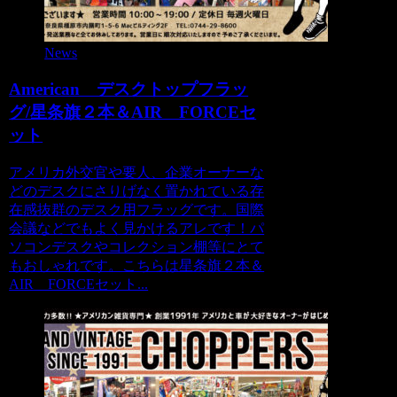
News
American デスクトップフラッ
グ/星条旗２本＆AIR FORCEセ
ット
アメリカ外交官や要人、企業オーナーな
どのデスクにさりげなく置かれている存
在感抜群のデスク用フラッグです。国際
会議などでもよく見かけるアレです！パ
ソコンデスクやコレクション棚等にとて
もおしゃれです。こちらは星条旗２本＆
AIR FORCEセット...