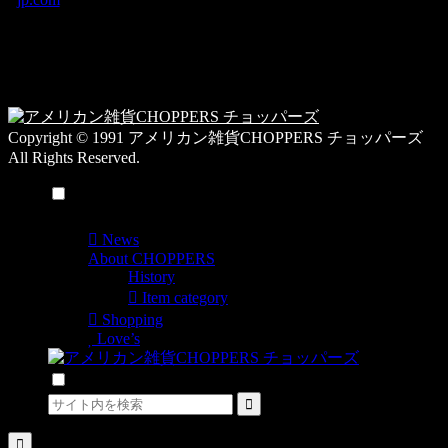
ゴ
営業時間：10:00-
リ
19:00 / 休み：火曜
ー
日
一
覧
Copyright © 1991 アメリカン雑貨CHOPPERS チョッパーズ
All Rights Reserved.
メニュー
News
About CHOPPERS
History
Item category
Shopping
Love’s
検索