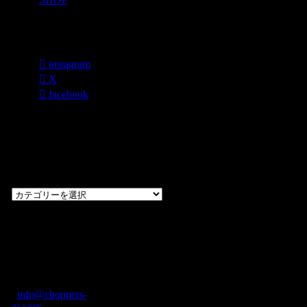
各種SNS
instagram
X
facebook
過去のブログ
カテゴリー一
覧
過
去
の
CHOPPERS
ブ
奈良県橿原市内膳
ロ
町1-5-6 Macビル
グ
ディング2F
カ
TEL: 0744-29-8600
/
info@choppers-
テ
jp.com