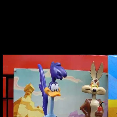
News
2011.12.20
またまたniceなアイテムが入荷しまし
た！
あのFunco社製、ロードランナー＆コヨ
ーテのボビングヘッド～！