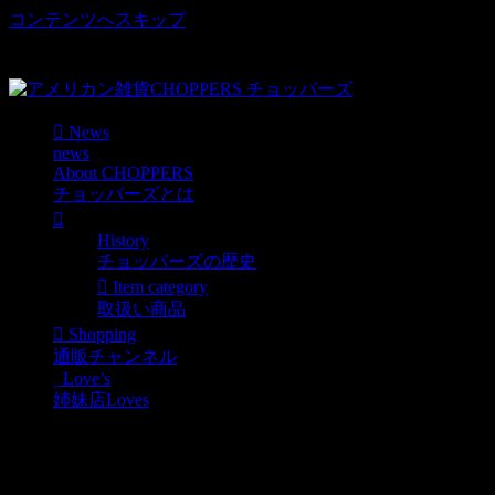
コンテンツへスキップ
車好き、アメリカ好きマニアも涙物のレアアイテム・Junk等
取扱い
News
news
About CHOPPERS
チョッパーズとは
History
チョッパーズの歴史
Item category
取扱い商品
Shopping
通販チャンネル
Love’s
姉妹店Loves
Funko ロードランナー＆
コヨーテ ボビングヘッド