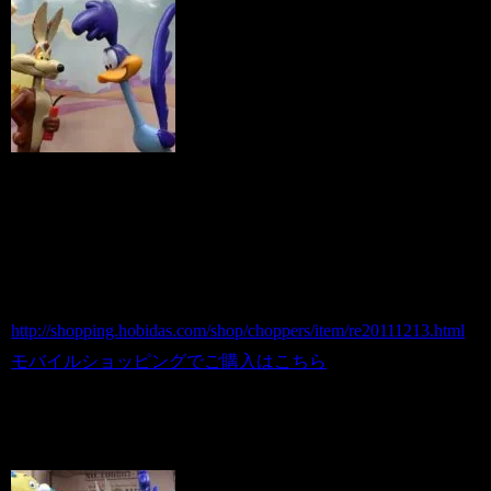
■Funko ロードランナー＆コヨーテ ボビ
ングヘッド
商品番号 re20111213
価格（税込） 3,200 円
ホビダスNo 52072950
http://shopping.hobidas.com/shop/choppers/item/re20111213.html
モバイルショッピングでご購入はこちら
あのレディキロとのセットもご用意！
こちらもお得なprice＾＾