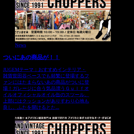
News
ついにあの商品が！！
JUGEMテーマ：おすすめインテリア・
雑貨世田谷ベースでも頻繁に登場するフ
ァンにはたまらないあの商品がついに登
場！ガレージに合う気品漂うＧｕｌｆオ
イルオフィシャルオイル缶のスツール。
上部にはクッションがありすわり心地も
良し。ふたを開けるとた...