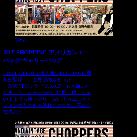
News
JOY SHOPPING アメリカンエコ
バッグ/キャリーバッグ
HOME DEPOTで大人気のECO BAGに新
柄が登場！！ご要望の多かった
「ROUTE66」や「U.S.A.F」も入荷いた
しました！カートのかごに取り付けてそ
のまま持ち帰ったり、買い物カゴにセッ
ティングもできる優れものです。素材も
丈夫なナ...