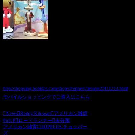
■Funko ロードランナー＆コヨーテ&レデ
ィーキロワット ボビングヘッドset
商品番号 re20111214
価格（税込） 5,000 円
ホビダスNo 52072953
http://shopping.hobidas.com/shop/choppers/item/re20111214.html
モバイルショッピングでご購入はこちら
News
Reddy Kilowatt
アメリカン雑貨
PicUP
ロードランナー
未分類
アメリカン雑貨CHOPPERS チョッパー
ズ