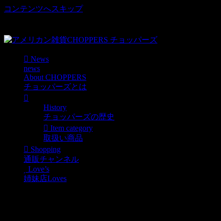
コンテンツへスキップ
車好き、アメリカ好きマニアも涙物のレアアイテム・Junk等
取扱い
News
news
About CHOPPERS
チョッパーズとは
History
チョッパーズの歴史
Item category
取扱い商品
Shopping
通販チャンネル
Love’s
姉妹店Loves
Harley Davidson ヴィンテ
ージ電飾看板