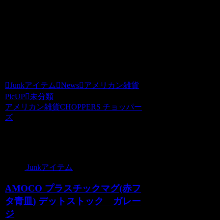
※１．全国一律送料500円での発送とな
ります。
※２．沖縄・離島への発送に関しまして
は別途料金をお見積もりさせていただき
ます。
Junkアイテム
News
アメリカン雑貨
PicUP
未分類
アメリカン雑貨CHOPPERS チョッパー
ズ
関連記事
Junkアイテム
AMOCO プラスチックマグ(赤フ
タ青皿) デットストック ガレー
ジ