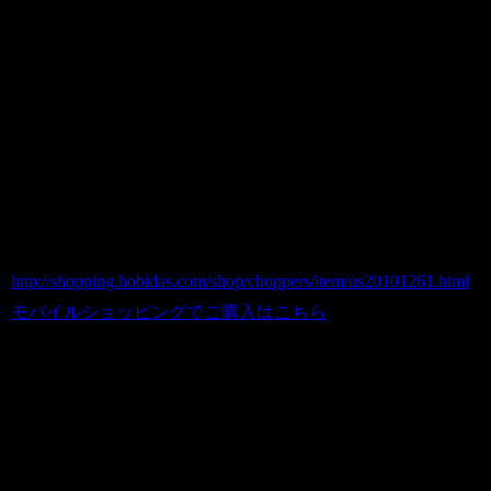
ロゴサイズ：W41×H20×Ｄ0.5ｃｍ
土台サイズW28×H6cm
Harley Davidson ヴィンテージ電飾看板
(C-61) 貴重品
商品番号 us20101261
価格（税込） 25,000 円
ホビダスNo 52042513
http://shopping.hobidas.com/shop/choppers/item/us20101261.html
モバイルショッピングでご購入はこちら
※ヴィンテージアイテムはほぼすべての
物に経年による傷・さび・へこみ等がご
ざいます。
また長年放置された状態で、アメリカの