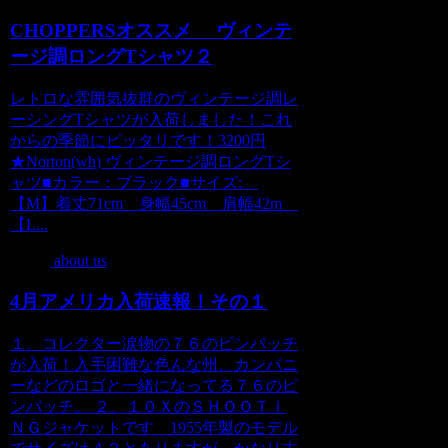
CHOPPERSオススメ ヴィンテ
ージ調ロングTシャツ２
レトロな雰囲気抜群のヴィンテージ調レ
ーシングTシャツが入荷しました！これ
からの季節にピッタリです！3200円
★Norton(wh) ヴィンテージ調ロングTシ
ャツ■カラー：ブラック■サイズ:
【M】着丈71cm 身幅45cm 肩幅42m
【L...
about us
4月アメリカ入荷速報！その１
１、コレクター涙物の７６のピンバッチ
が入荷！入手困難な色んな州、カンパニ
ーなどのロゴと一緒になってる７６のピ
ンバッチ。 ２、１０ＸのＳＨＯＯＴＩ
ＮＧジャケットです 1955年製のモデル