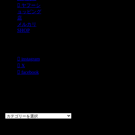
ヤフーシ
ョッピング
店
メルカリ
SHOP
各種SNS
instagram
X
facebook
過去のブログ
カテゴリー一
覧
過
去
の
CHOPPERS
ブ