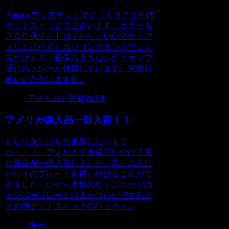
Amoco プラスチックマグ １９７０年代
デットストックでございます。カラーも
７０年代でレトロでかっこいいです！ア
メリカに行くとガソリンスタンドでよく
見かけます。画像のようなふたとカップ
受けのトレーが付属しています。実際お
使いいただけますが...
アメリカン雑貨PicUP
アメリカ購入品一部入荷！！
かなり久しぶりの更新になります
が・・・。アメリカで直接買い付けて来
た商品が一部入荷しました。久しぶりに
ハワイのプレートも買い付けることがで
きました。いや～本物のヴィンテージの
ナンバープレートはカッコいいですね☆
その他デットストックのワッペン...
News