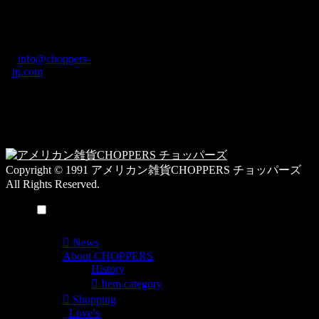
奈良県橿原市内膳
ロ
町1-5-6 Macビル
グ
ディング2F
カ
TEL: 0744-29-8600
/
info@choppers-
テ
jp.com
ゴ
営業時間：10:00-
リ
19:00 / 休み：火曜
ー
日
一
覧
Copyright © 1991 アメリカン雑貨CHOPPERS チョッパーズ
All Rights Reserved.
メニュー
News
About CHOPPERS
History
Item category
Shopping
Love’s