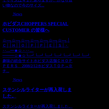
でサイズは４２とありますが、かなり古
い物なので今のサイズ...
News
ホビダスCHOPPERS SPECIAL
CUSTOMER の皆様へ
☆─┐☆─┐☆─┐☆─┐☆─┐☆─┐☆─┐│
Ｃ││Ｈ││Ｏ││Ｐ││Ｐ││Ｅ││Ｓ│・
‥…━★☆・‥…
━━━☆★☆└─┛└─┛└─┛└─┛└─┛└─┛└─┛
趣味の総合サイトホビダス店舗ＣＨＯＰ
ＰＥＲＳ 2008/2/12ホビダスＴＯＰ→※
チ...
News
ステンシルライターが再入荷しま
した。
ステンシルライターが再入荷しました。