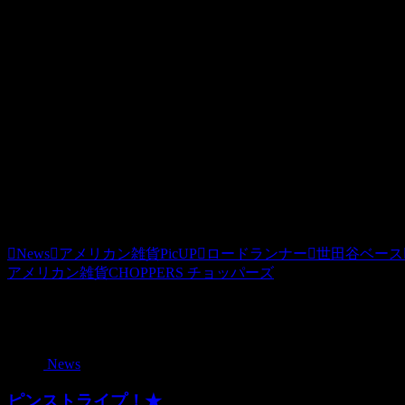
2011.07.29
大きめサイズのロードランナートートバッグが入荷しました
厚手のコットンキャンバス生地で丈夫なので、旅行のときや
大活躍間違い無しです。
上部にはチャック付き。
サイズ：H36×W46×D16cm
5040yen
News
アメリカン雑貨PicUP
ロードランナー
世田谷ベース
アメリカン雑貨CHOPPERS チョッパーズ
関連記事
News
ピンストライプ！★