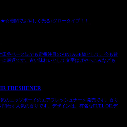
8yen☆★☆暗闇であやしく光る♪グロータイプ！！
！
田谷ベース誌でも定番注目のVINTAGE物として、今も昔
ーに最適です。古い味わいとして文字はげやへこみなども
IR FRESHENER
す。人気のエッソボーイのエアフレッシュナーを発売です。香り
わず人気の香りです。デザインは、有名なFUEL OILデ