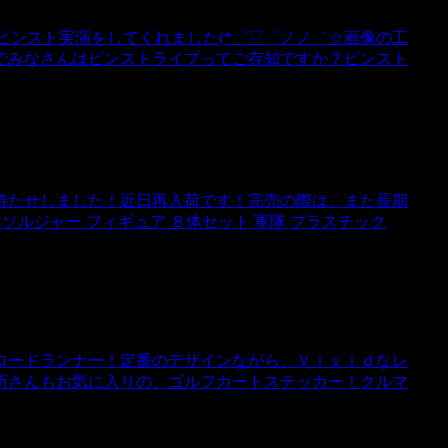
てピンスト実演をしてくれました(*゜▽゜ノノ゛☆画像の工
でみなさんはピンストライプってご存知ですか？ピンスト
待たせしました！近日再入荷です！完売の際は、また長期
ルジャー フィギュア ８体セット 軍隊 プラスチック
ロードランナー！定番のデザインながら、Ｖｉｖｉｄなレ
所さんもお気に入りの、ゴルフカートステッカー！クルマ