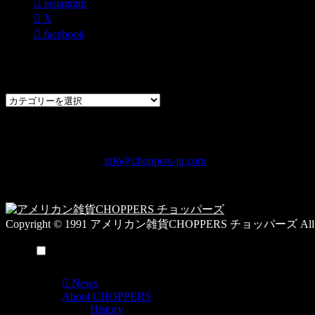
instagram
X
facebook
過去のブログカテゴリー一覧
過
去
の
CHOPPERS
ブ
奈良県橿原市内膳町1-5-6 Macビルディング2F
ロ
TEL: 0744-29-8600 /
info@choppers-jp.com
グ
営業時間：10:00-19:00 / 休み：火曜日
カ
テ
ゴ
Copyright © 1991 アメリカン雑貨CHOPPERS チョッパーズ All Rig
リ
ー
メニュー
一
覧
News
About CHOPPERS
History