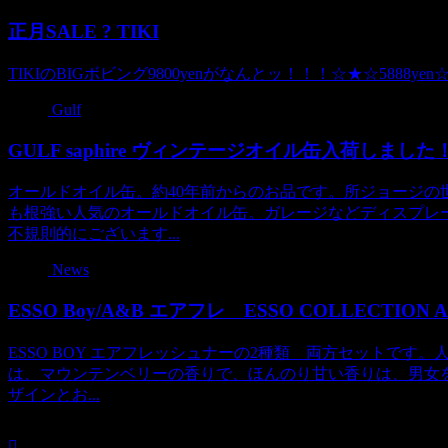
正月SALE ? TIKI
TIKIのBIGボビング9800yenがなんとッ！！！☆★☆588
Gulf
GULF saphire ヴィンテージオイル缶入荷しました
オールドオイル缶。約40年前からのお品です。所ジョージの世
も根強い人気のオールドオイル缶。ガレージなどディスプレ
不規則的にございます...
News
ESSO Boy/A&B エアフレ ESSO COLLECTION A
ESSO BOY エアフレッシュナーの2種類 両方セットで
は、マウンテンベリーの香りで、ほんのり甘い香りは、男女を問
ザインとお...