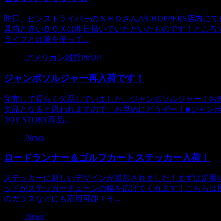
昨日、ピンストライパーのＳＨＯさんがCHOPPERS店内に
具箱と赤いＢＯＸは昨日描いていただいたものです！ところ
ライプとは筆を使って...
アメリカン雑貨PicUP
ジャンボソルジャー再入荷です！
完売して長らく欠品していました、ジャンボソルジャー！お
欠品となると思われますので、お早めにどうぞー！■ジャンボソ
TOY STORY商品...
News
ロードランナー＆ゴルフカートステッカー入荷！
ステッカーに新しいデザインが追加されました！まずは定番
ッドがステッカーチューンの幅を広げてくれます！こちらは
のガラスなどにも応用可能！そ...
News