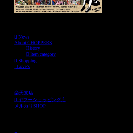
Menu
News
About CHOPPERS
History
Item category
Shopping
Love’s
Shopping
楽天支店
ヤフーショッピング店
メルカリSHOP
各種SNS