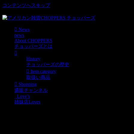
コンテンツへスキップ
車好き、アメリカ好きマニアも涙物のレアアイテム・Junk等
News
news
About CHOPPERS
チョッパーズとは
History
チョッパーズの歴史
Item category
取扱い商品
Shopping
通販チャンネル
Love’s
姉妹店Loves
ROAD RUNNERのBIG!トートバッグ
News