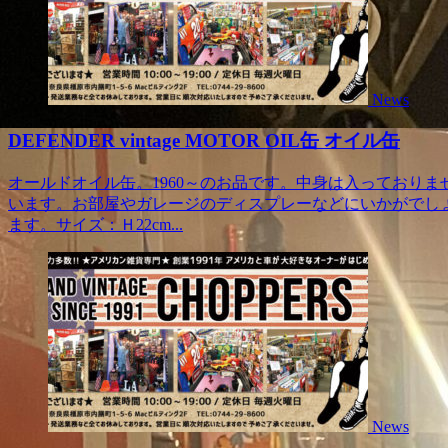
News
DEFENDER vintage MOTOR OIL缶 オイル缶
オールドオイル缶。1960～のお品です。中身は入っており
います。お部屋やガレージのディスプレーなどにいかがでし
ます。サイズ：Ｈ22cm...
News