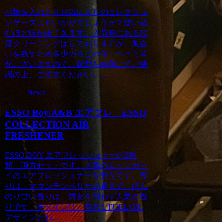
小物を入れたりお気に入りのコレクショ
ンケースにもいかがでしょうか？使い込
むほど味が出てきます。入荷時にある程
度クリーニングはしておりますが、風合
いを残すため多少のサビや傷・ヘコミ等
がございますので、状態を画像にてご確
認の上、ご注文ください。...
News
ESSO Boy/A&B エアフレ ESSO
COLLECTION AIR
FRESHENER
ESSO BOY エアフレッシュナーの2種
類 両方セットです。人気のエッソボー
イのエアフレッシュナーを発売です。香
りは、マウンテンベリーの香りで、ほん
のり甘い香りは、男女を問わず人気の香
りです。デザインは、有名なFUEL OIL
デザインとお...