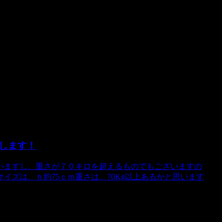
（代引の場合は手数料別途420円）での発送となります。他
。
をお見積もりさせていただきます。
荷します！
ざいますし、重さが７０キロを超えるものでもございますの
イズは、ｈ約75ｃｍ重さは、70Kg以上あるかと思います