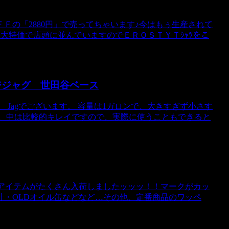
ＦＦの「2880円」で売ってちゃいます♪今はもぅ生産されて
ﾘ大特価で店頭に並んでいますのでＥＲＯＳＴＹＴｼｬﾂをこ
ンテージジャグ 世田谷ベース
ge Jagでございます。 容量は1ガロンで、大きすぎず小さす
が、中は比較的キレイですので、実際に使うこともできると
社のアイテムがたくさん入荷しましたッッッ！！マークがカッ
計・OLDオイル缶などなど…その他、定番商品のワッペ