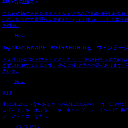
早いもの勝ち♪
こちらの柄のＥＲＯＳＴＹＴシャツのみ定価4800円を40％Ｏ
いない柄なので貴重なんですﾖ！！(・e・)しか～し！！本日ﾖ
の機会...
News
[hg-10-62]KNAPP MONARCH Jug ヴィ
アメリカの老舗アウトドアメーカー、「KNAPP社」のVinta
ぎずGOODなサイズです。 外見に多少汚れや傷があります
思いま...
News
STP
車のOILのコトならおまかせのAMERICAのメーカーSTP
コイイ！！キーホルダー・キーキャップ・トートバッグ・時
ン・ステッカーなど...
メルマガBN