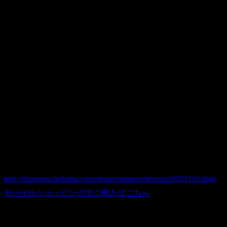
大判サイズのヴィンテージ看板（サイン）。
南カリフォルニアバスカウンシルの案内看板です。
鉄製でずっしり重いです。
ブルーとレッドのシンプルな配色がいい。
サイズ：55.5×38cm
商品番号 us20101210
価格（税込） 12,000 円
ホビダスNo 52040634
http://shopping.hobidas.com/shop/choppers/item/us20101210.html
モバイルショッピングでご購入はこちら
■送料について：