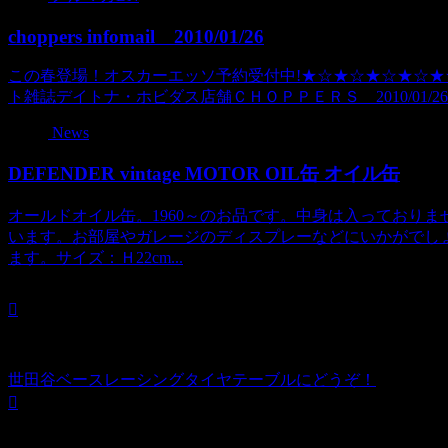
choppers infomail 2010/01/26
この春登場！オスカーエッソ予約受付中!★☆★☆★☆★☆★☆★☆c
ト雑誌デイトナ・ホビダス店舗ＣＨＯＰＰＥＲＳ 2010/01/26■
News
DEFENDER vintage MOTOR OIL缶 オイル缶
オールドオイル缶。1960～のお品です。中身は入っており
います。お部屋やガレージのディスプレーなどにいかがでし
ます。サイズ：Ｈ22cm...
世田谷ベースレーシングタイヤテーブルにどうぞ！