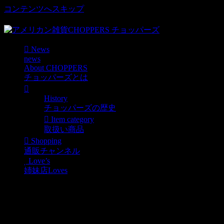
コンテンツへスキップ
車好き、アメリカ好きマニアも涙物のレアアイテム・Junk等
News
news
About CHOPPERS
チョッパーズとは
History
チョッパーズの歴史
Item category
取扱い商品
Shopping
通販チャンネル
Love’s
姉妹店Loves
CATCH AND RELEASE 大判ヴィンテ
News