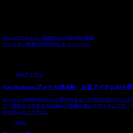
※１．大きなサイズでございますので、全国一律送料1000円
の商品など複数ご購入の場合は同時梱包でお送りいたします
※２．北海道・沖縄・離島への発送に関しましては別途料金
News
アメリカン雑貨PicUP
未分類
看板
アメリカン雑貨CHOPPERS チョッパーズ
関連記事
Junkアイテム
Fire Hydrant.アメリカ消火栓 お宝アイテムが入
おそらく1960年代のものと思われます。公共のお品でもご
で、国内で入手するのは極めて困難な激レアアイテムです。サ
ので少々のことでは...
News