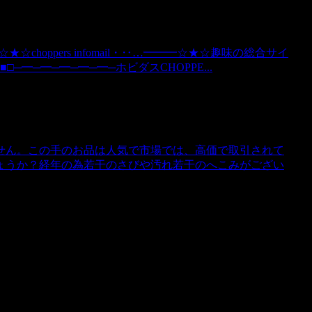
hoppers infomail・‥…━━━☆★☆趣味の総合サイ
□─━─━─━─━─━─ホビダスCHOPPE...
ません。この手のお品は人気で市場では、高価で取引されて
ょうか？経年の為若干のさびや汚れ若干のへこみがござい