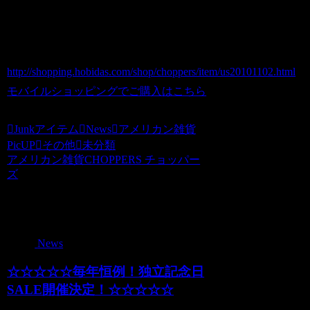
商品番号 us20101102
価格（税込） 1,200 円
ホビダスNo 52037042
http://shopping.hobidas.com/shop/choppers/item/us20101102.html
モバイルショッピングでご購入はこちら
Junkアイテム
News
アメリカン雑貨
PicUP
その他
未分類
アメリカン雑貨CHOPPERS チョッパー
ズ
関連記事
News
☆☆☆☆☆毎年恒例！独立記念日
SALE開催決定！☆☆☆☆☆