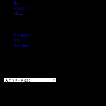
店
メルカリ
SHOP
各種SNS
instagram
X
facebook
過去のブログ
カテゴリー一
覧
過
去
の
CHOPPERS
ブ
奈良県橿原市内膳
ロ
町1-5-6 Macビル
グ
ディング2F