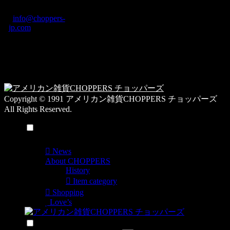
カ
TEL: 0744-29-8600
/
info@choppers-
テ
jp.com
ゴ
営業時間：10:00-
リ
19:00 / 休み：火曜
ー
日
一
覧
Copyright © 1991 アメリカン雑貨CHOPPERS チョッパーズ
All Rights Reserved.
メニュー
News
About CHOPPERS
History
Item category
Shopping
Love’s
検索