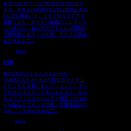
来る7/4はアメリカの独立記念日になり
ます。今年もCHOPPERSでは独立記念日
SALEを開催いたします！50％ＯＦＦも
多数！また、オーナー秘蔵のコレクショ
ンの中から、激レアアイテムも1日限定
で販売致します！その他、オトクな商品
をどーんとご...
News
STP
車のOILのコトならおまかせの
AMERICAのメーカーSTP社のアイテム
がたくさん入荷しましたッッッ！！マー
クがカッコイイ！！キーホルダー・キー
キャップ・トートバッグ・時計・OLDオ
イル缶などなど…その他、定番商品のワ
ッペン・ステッカーなど...
News