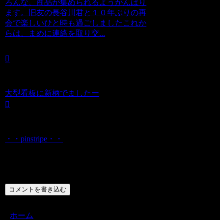
ろんな、商品が集められるようがんばり
ます。旧友の長谷川君と１０年ぶりの再
会で楽しいひと時も過ごしましたこれか
らは、まめに連絡を取り交...
大型看板に新柄でましたー
・・pinstripe・・
コメント
コメントを書き込む
ホーム