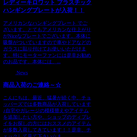
レディーキロワット プラスチック
ハンギングプレートが入荷！！
アメリカンなハンギングプレート でご
ざいます。とてもアメリカンな仕上がり
がNiceなプレートでございます。本体に
吸盤がついていますので車やドアなどの
ガラスに貼り付けてお使いいただけま
す。特にモーターファンには是非お勧め
のお品です。本体には、...
News
商品入荷のご連絡～☆
こんにちは。最近、猛暑が続く中、チョ
ッパーズでは多数商品が入荷しています
♪自宅やガレージの模様替えやアイテム
を追加したい方や、ショップのディプレ
イをお探しの方にはおススメのアイテム
が多数入荷してきています！！是非、チ
ェックして見て下さい☆ま...