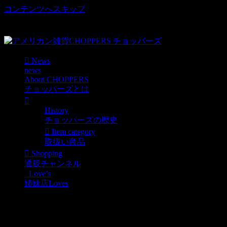
コンテンツへスキップ
車好き、アメリカ好きマニアも涙物のレアアイテム・Junk等
取扱い
News
news
About CHOPPERS
チョッパーズとは
History
チョッパーズの歴史
Item category
取扱い商品
Shopping
通販チャンネル
Love’s
姉妹店Loves
ちいさくてかわいい
★CHAMPION Miniプラグ