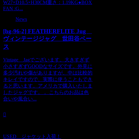
W27×D10.5×H30CM重さ：1.19KG●BOX
FAN :G...
News
[hg-96-2] FEATHERFLITE Jug
ヴィンテージジャグ 世田谷ベー
ス
Vintage Jagでございます。大きすぎず
小さすぎずGOODなサイズです。外見に
多少汚れや傷がありますが、中は比較的
キレイですので、実際に使うこともでき
ると思います。アメリカで購入いたしま
したジャグです。 。こちらのお品は色
合いや風合い...
USED ジャケット入荷！