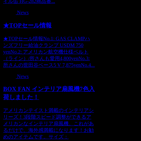
イル缶 HG-282商品番...
News
★TOPセール情報
★TOPセール情報No.1: GAS CLAMPハ
ンズフリー給油クランプ USDM 750
yenNo.2: アメリカン航空機仕様ベルト
（ライン）/所さんも愛用4,800yenNo.3:
所さんの世田谷ベース5 V 7,875yenNo.4...
News
BOX FAN インテリア扇風機7色入
荷しました！
アメリカンテイスト満載のインテリアシ
リーズ！3段階スピード調整ができるア
メリカンなインテリア扇風機。これがあ
るだけで、海外感満載になります！お勧
めのアイテムです。サイズ：