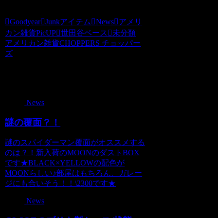
Goodyear
Junkアイテム
News
アメリ
カン雑貨PicUP
世田谷ベース
未分類
アメリカン雑貨CHOPPERS チョッパー
ズ
関連記事
News
謎の覆面？！
謎のスパイダーマン覆面がオススメする
のは？！新入荷のMOONのダストBOX
です★BLACK×YELLOWの配色が
MOONらしい♪部屋はもちろん、ガレー
ジにも合いそう！！\2300です★
News