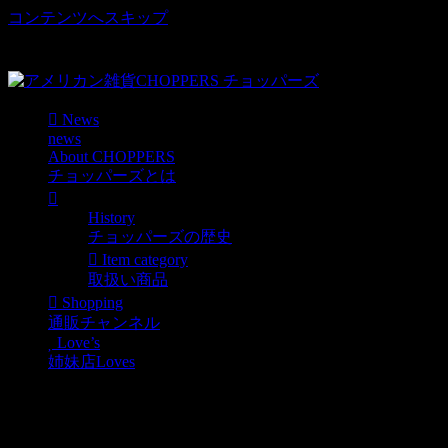
コンテンツへスキップ
車好き、アメリカ好きマニアも涙物のレアアイテム・Junk等
取扱い
News
news
About CHOPPERS
チョッパーズとは
History
チョッパーズの歴史
Item category
取扱い商品
Shopping
通販チャンネル
Love’s
姉妹店Loves
GOOD YEAR USED ＲＡ
ＣＩＮＧ TIRE