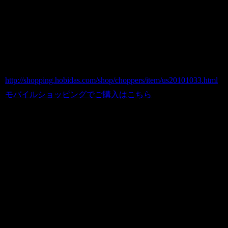
GOOD YEAR USED ＲＡＣＩＮＧ
TIRE/世田谷ベース
商品番号 us20101033
価格（税込） 23,000 円
ホビダスNo 52036645
http://shopping.hobidas.com/shop/choppers/item/us20101033.html
モバイルショッピングでご購入はこちら
■送料について：
※１．全国一律送料1,500円（代引の場
合は手数料別途420円）での発送となり
ます。大型商品の為、同梱は不可となり
ます
※２．北海道・沖縄・離島への発送に関
しましては別途料金をお見積もりさせて
いただきます。