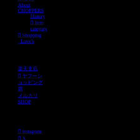
About
CHOPPERS
History
Item
category
Shopping
Love’s
Shopping
楽天支店
ヤフーシ
ョッピング
店
メルカリ
SHOP
各種SNS
instagram
X