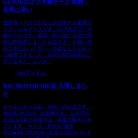
GI-JOEのブリキ製ケース 状態：
非常に良い
世田谷ベースでおなじみの所さん愛用の
ステンシルケースです。GI-JOEのブリキ
製ケースです。前回・前々回と入荷と同
時に即完売しましたお品です。お買い求
めできなかった方へ、今回なんとかお一
つ確保できました。次回入荷の目処はご
ざいません。ユーズ...
Junkアイテム
BIG MOTOR OIL缶 入荷しまし
た
オールドオイル缶。1960～のお品です。
MADE IN USA の本物です。この手の
お品は人気で市場では、高価で取引され
ています。サイズ：約H32×直径
30cm●BIG MOTOR OIL缶(UNION 76) オ