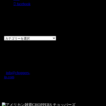
facebook
過去のブログ
カテゴリー一
覧
過
去
の
CHOPPERS
ブ
奈良県橿原市内膳
ロ
町1-5-6 Macビル
グ
ディング2F
カ
TEL: 0744-29-8600
/
info@choppers-
テ
jp.com
ゴ
営業時間：10:00-
リ
19:00 / 休み：火曜
ー
日
一
覧