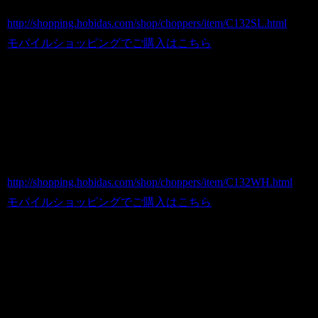
ホビダスNo 52031278
http://shopping.hobidas.com/shop/choppers/item/C132SL.html
モバイルショッピングでご購入はこちら
●世田谷ベース的アメリカンなBIGバケ
ツ ホワイト/DUST BIN
商品番号 C132WH
価格（税込） 9,800 円
ホビダスNo 52031282
http://shopping.hobidas.com/shop/choppers/item/C132WH.html
モバイルショッピングでご購入はこちら
●世田谷ベース的アメリカンなBIGバケ
ツ イエロー/DUST BIN
商品番号 C132YE
価格（税込） 9,800 円