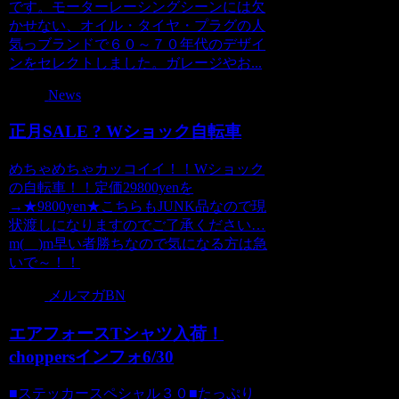
です。モーターレーシングシーンには欠
かせない、オイル・タイヤ・プラグの人
気っブランドで６０～７０年代のデザイ
ンをセレクトしました。ガレージやお...
News
正月SALE ? Wショック自転車
めちゃめちゃカッコイイ！！Wショック
の自転車！！定価29800yenを
→★9800yen★こちらもJUNK品なので現
状渡しになりますのでご了承ください…
m(__)m早い者勝ちなので気になる方は急
いで～！！
メルマガBN
エアフォースTシャツ入荷！
choppersインフォ6/30
■ステッカースペシャル３０■たっぷり