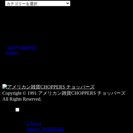
過
去
の
CHOPPERS
ブ
奈良県橿原市内膳
ロ
町1-5-6 Macビル
グ
ディング2F
カ
TEL: 0744-29-8600
/
info@choppers-
テ
jp.com
ゴ
営業時間：10:00-
リ
19:00 / 休み：火曜
ー
日
一
覧
Copyright © 1991 アメリカン雑貨CHOPPERS チョッパーズ
All Rights Reserved.
メニュー
News
About CHOPPERS