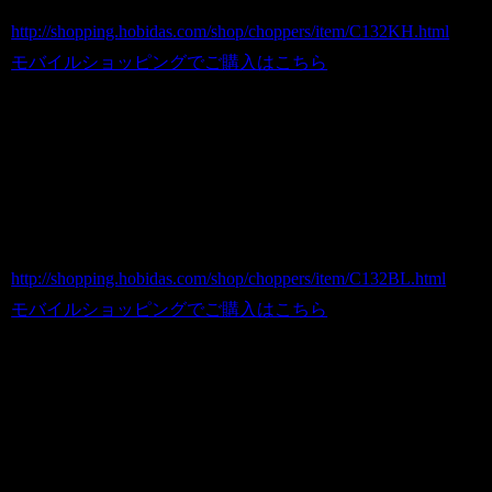
ホビダスNo 52031207
http://shopping.hobidas.com/shop/choppers/item/C132KH.html
モバイルショッピングでご購入はこちら
●世田谷ベース的アメリカンなBIGバケ
ツ ブルー/DUST BIN
商品番号 C132BL
価格（税込） 9,800 円
ホビダスNo 52031281
http://shopping.hobidas.com/shop/choppers/item/C132BL.html
モバイルショッピングでご購入はこちら
●世田谷ベース的アメリカンなBIGバケ
ツ ブラウン/DUST BIN
商品番号 C132BR
価格（税込） 9,800 円