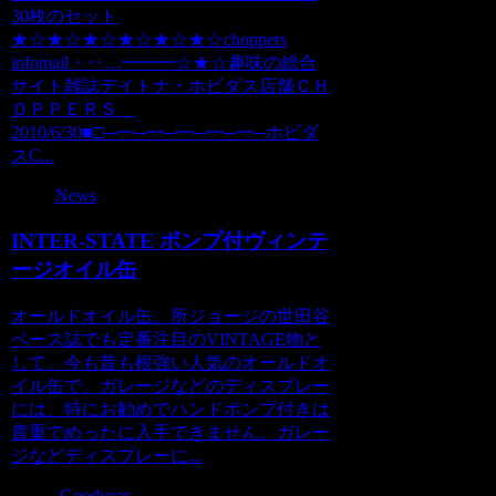
30枚のセット
★☆★☆★☆★☆★☆★☆choppers
infomail・‥…━━━☆★☆趣味の総合
サイト雑誌デイトナ・ホビダス店舗ＣＨ
ＯＰＰＥＲＳ
2010/6/30■□─━─━─━─━─━─ホビダ
スC...
News
INTER-STATE ポンプ付ヴィンテ
ージオイル缶
オールドオイル缶。所ジョージの世田谷
ベース誌でも定番注目のVINTAGE物と
して、今も昔も根強い人気のオールドオ
イル缶で、ガレージなどのディスプレー
には、特にお勧めでハンドポンプ付きは
貴重でめったに入手できません。ガレー
ジなどディスプレーに...
Goodyear