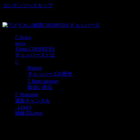
コンテンツへスキップ
車好き、アメリカ好きマニアも涙物のレアアイテム・Junk等
取扱い
News
news
About CHOPPERS
チョッパーズとは
History
チョッパーズの歴史
Item category
取扱い商品
Shopping
通販チャンネル
Love’s
姉妹店Loves
世田谷ベース的アメリカ
ンなBIGバケツ!全７色!