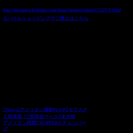
ホビダスNo 52031280
http://shopping.hobidas.com/shop/choppers/item/C132YE.html
モバイルショッピングでご購入はこちら
■送料について：
※１．全国一律送料500円（代引の場合
は手数料別途315円）での発送となりま
す。他の商品など複数ご購入の場合は同
時梱包でお送りいたします。
※２．・沖縄(1300円)・離島への発送に
関しましては別途料金をお見積もりさせ
ていただきます。
News
アメリカン雑貨PicUP
モウスグ
入荷情報！
世田谷ベース
未分類
アメリカン雑貨CHOPPERS チョッパー
ズ