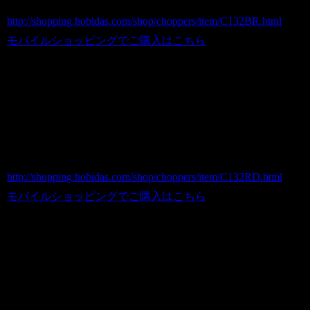
ホビダスNo 52031279
http://shopping.hobidas.com/shop/choppers/item/C132BR.html
モバイルショッピングでご購入はこちら
●世田谷ベース的アメリカンなBIGバケ
ツ レッド/DUST BIN
商品番号 C132RD
価格（税込） 9,800 円
ホビダスNo 52031283
http://shopping.hobidas.com/shop/choppers/item/C132RD.html
モバイルショッピングでご購入はこちら
●世田谷ベース的アメリカンなBIGバケ
ツ シルバー/DUST BIN
商品番号 C132SL
価格（税込） 9,800 円