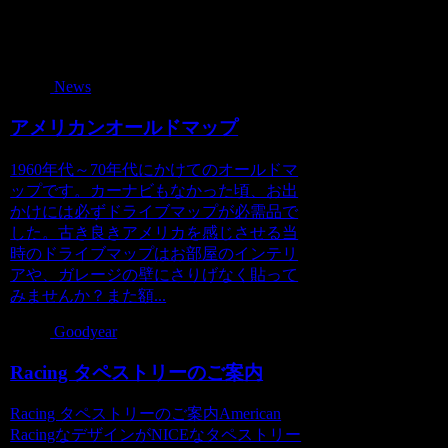
関連記事
News
アメリカンオールドマップ
1960年代～70年代にかけてのオールドマ
ップです。カーナビもなかった頃、お出
かけには必ずドライブマップが必需品で
した。古き良きアメリカを感じさせる当
時のドライブマップはお部屋のインテリ
アや、ガレージの壁にさりげなく貼って
みませんか？また額...
Goodyear
Racing タペストリーのご案内
Racing タペストリーのご案内American
RacingなデザインがNICEなタペストリー