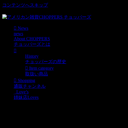
コンテンツへスキップ
車好き、アメリカ好きマニアも涙物のレアアイテム・Junk等
News
news
About CHOPPERS
チョッパーズとは
History
チョッパーズの歴史
Item category
取扱い商品
Shopping
通販チャンネル
Love’s
姉妹店Loves
American デスクトップフラッグ/星条
News