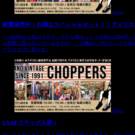
News
絶賛発売中！お得なスペシャルセット！！アメリカ
1つ480円の人気のマグカップが12個セットでお得な5280
入荷数に限りがございますので、この機会にぜひセットで揃
グラスマグに見えま...
News
USAFフラッグ入荷！