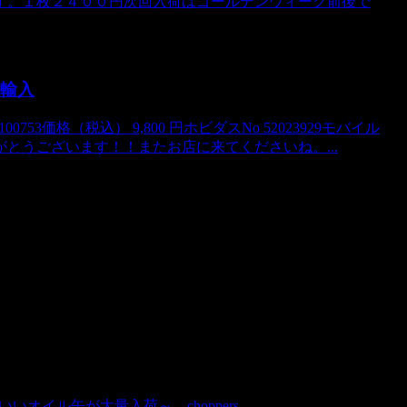
す。１枚２４００円次回入荷はゴールデンウィーク前後で
直輸入
53価格（税込） 9,800 円ホビダスNo 52023929モバイル
とうございます！！またお店に来てくださいね。...
オイル缶が大量入荷～。choppers