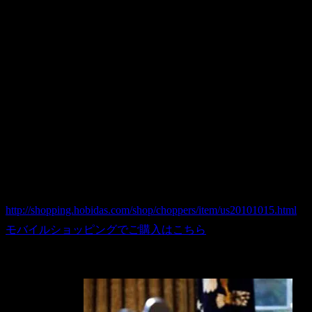
素材：フラッグ部/ポリエステル生地、ポール部/プラスチック
サイズ：フラッグ部/約14×11cm、土台含む全体高/約29cm
※輸入品の都合上、サイズ・デザイン等の仕様変更がある場
American デスクトップフラッグ/星条旗２本＆AIR FORC
商品番号 us20101015
価格（税込） 1,980 円
ホビダスNo 52030247
http://shopping.hobidas.com/shop/choppers/item/us20101015.html
モバイルショッピングでご購入はこちら
オバマのデスクにも・・・(゜Q゜)