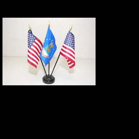
2010.10.05
アメリカ外交官や
存在感抜群のデスク用フラッグです。
国際会議などでもよく見かけるアレです！
パソコンデスクやコレクション棚等にとてもおしゃれです。
こちらは星条旗２本＆AIR FORCEセットになります。