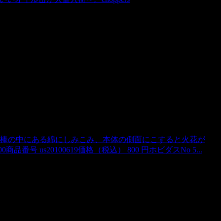
の棒の中にある綿にしみこみ、本体の側面にこすると火花が
 us20100619価格（税込） 800 円ホビダスNo 5...