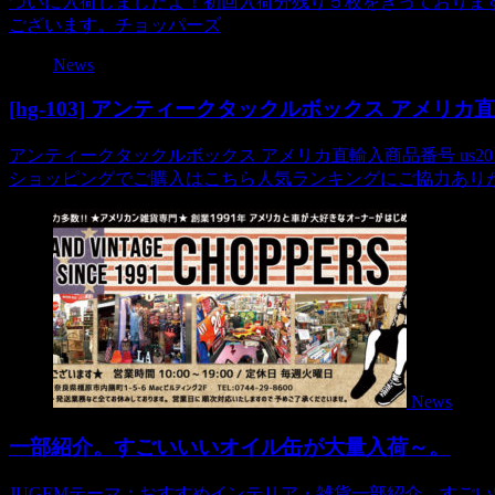
ついに入荷しましたよ！初回入荷分残り５枚をきっておりま
ございます。チョッパーズ
News
[hg-103] アンティークタックルボックス アメリカ
アンティークタックルボックス アメリカ直輸入商品番号 us201007
ショッピングでご購入はこちら人気ランキングにご協力ありが
News
一部紹介。すごいいいオイル缶が大量入荷～。
JUGEMテーマ：おすすめインテリア・雑貨一部紹介。すごいいい