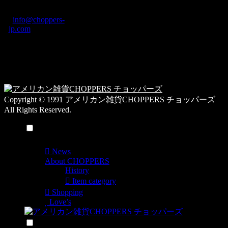
ディング2F
カ
TEL: 0744-29-8600
/
info@choppers-
テ
jp.com
ゴ
営業時間：10:00-
リ
19:00 / 休み：火曜
ー
日
一
覧
Copyright © 1991 アメリカン雑貨CHOPPERS チョッパーズ
All Rights Reserved.
メニュー
News
About CHOPPERS
History
Item category
Shopping
Love’s
検索