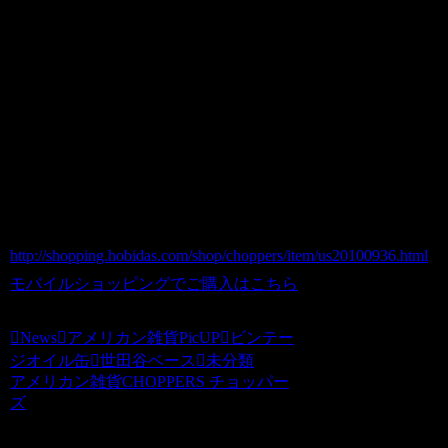
経年の為若干のさびや汚れ若干のへこみ
がございます。
サイズ：Ｈ40CM×直径30CM
商品番号 us20100936
価格（税込） 15,800 円
ホビダスNo 52029668
http://shopping.hobidas.com/shop/choppers/item/us20100936.html
モバイルショッピングでご購入はこちら
News
アメリカン雑貨PicUP
ビンテー
ジオイル缶
世田谷ベース
未分類
アメリカン雑貨CHOPPERS チョッパー
ズ