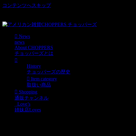
コンテンツへスキップ
車好き、アメリカ好きマニアも涙物のレアアイテム・Junk等
取扱い
News
news
About CHOPPERS
チョッパーズとは
History
チョッパーズの歴史
Item category
取扱い商品
Shopping
通販チャンネル
Love’s
姉妹店Loves
BIG MOTOR OIL缶
(KENDALL)