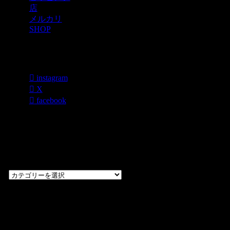
店
メルカリ
SHOP
各種SNS
instagram
X
facebook
過去のブログ
カテゴリー一
覧
過
去
の
CHOPPERS
ブ
奈良県橿原市内膳
ロ
町1-5-6 Macビル
グ