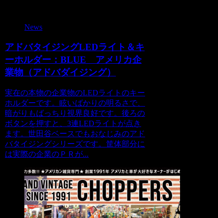
関連記事
News
アドバタイジングLEDライト＆キ
ーホルダー：BLUE アメリカ企
業物（アドバダイジング）
実在の本物の企業物のLEDライトのキー
ホルダーです。眩いばかりの明るさで、
暗がりもばっちり視界良好です。後ろの
ボタンを押すと、3連LEDライトが点き
ます。世田谷ベースでもおなじみのアド
バタイジングシリーズです。筐体部分に
は実際の企業のＰＲが...