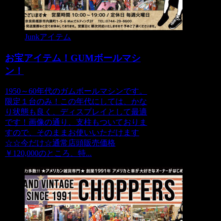
Junkアイテム
お宝アイテム！GUMボールマシ
ン！
1950～60年代のガムボールマシンです。
限定１台のみ！この年代にしては、かな
り状態も良く、ディスプレイとして最適
です！画像の通り、支柱もついておりま
すので、そのままお使いいただけます
☆☆今だけ☆通常店頭販売価格
￥120,000のところ、特...