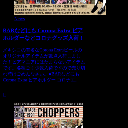
News
BARなどにも Corona Extra ビア
ホルダーなどコロナグッズ入荷！
メキシコの有名なCorona Extraビールの
オリジナルアイテムが数点入荷しまし
た！ビアマニアにはたまらないアイテム
です。各種ごく少数入荷ですので売り切
れ時はごめんなさい。●BARなどにも
Corona Extra ビアホルダー コロナエ...