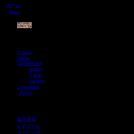
ホーム
News
Menu
News
About
CHOPPERS
History
Item
category
Shopping
Love’s
Shopping
楽天支店
ヤフーシ
ョッピング