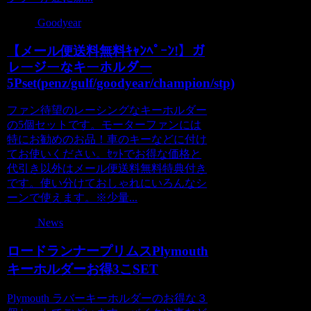
Goodyear
【メール便送料無料ｷｬﾝﾍﾟｰﾝ!】ガ
レージーなキーホルダー
5Pset(penz/gulf/goodyear/champion/stp)
ファン待望のレーシングなキーホルダー
の5個セットです。モーターファンには
特にお勧めのお品！車のキーなどに付け
てお使いください。ｾｯﾄでお得な価格と
代引き以外はメール便送料無料特典付き
です。使い分けておしゃれにいろんなシ
ーンで使えます。※少量...
News
ロードランナープリムスPlymouth
キーホルダーお得3こSET
Plymouth ラバーキーホルダーのお得な３