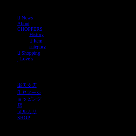
Menu
News
About
CHOPPERS
History
Item
category
Shopping
Love’s
Shopping
楽天支店
ヤフーシ
ョッピング
店
メルカリ
SHOP
各種SNS