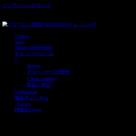
コンテンツへスキップ
車好き、アメリカ好きマニアも涙物のレアアイテム・Junk等
取扱い
News
news
About CHOPPERS
チョッパーズとは
History
チョッパーズの歴史
Item category
取扱い商品
Shopping
通販チャンネル
Love’s
姉妹店Loves
ホビダス通販のインフォ
メーションカテゴリーを