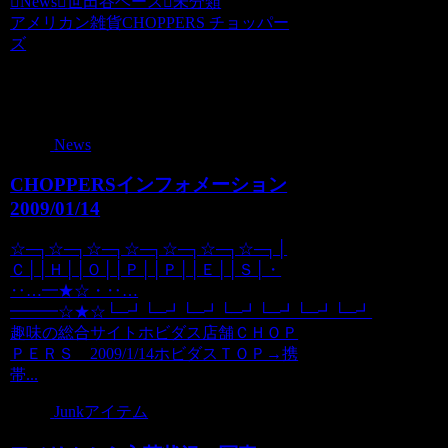
News
世田谷ベース
未分類
アメリカン雑貨CHOPPERS チョッパー
ズ
関連記事
News
CHOPPERSインフォメーション
2009/01/14
☆─┐☆─┐☆─┐☆─┐☆─┐☆─┐☆─┐│
Ｃ││Ｈ││Ｏ││Ｐ││Ｐ││Ｅ││Ｓ│・
‥…━★☆・‥…
━━━☆★☆└─┛└─┛└─┛└─┛└─┛└─┛└─┛
趣味の総合サイトホビダス店舗ＣＨＯＰ
ＰＥＲＳ 2009/1/14ホビダスＴＯＰ→携
帯...
Junkアイテム