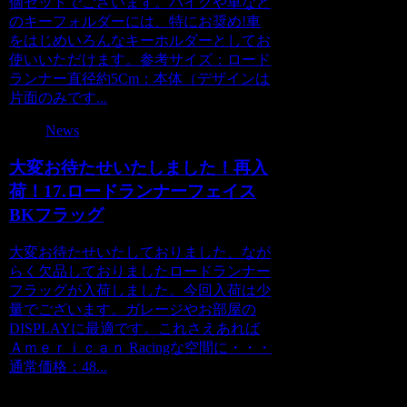
個セットでございます。バイクや車など
のキーフォルダーには、特にお奨め!車
をはじめいろんなキーホルダーとしてお
使いいただけます。参考サイズ：ロード
ランナー直径約5Cm：本体（デザインは
片面のみです...
News
大変お待たせいたしました！再入
荷！17.ロードランナーフェイス
BKフラッグ
大変お待たせいたしておりました、なが
らく欠品しておりましたロードランナー
フラッグが入荷しました。今回入荷は少
量でございます。ガレージやお部屋の
DISPLAYに最適です。これさえあれば
Ａｍｅｒｉｃａｎ Racingな空間に・・・
通常価格：48...