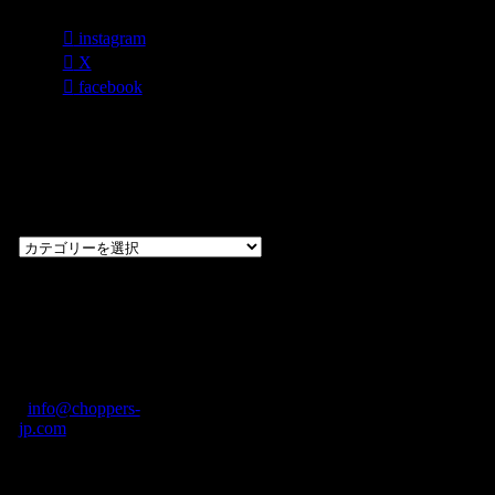
instagram
X
facebook
過去のブログ
カテゴリー一
覧
過
去
の
CHOPPERS
ブ
奈良県橿原市内膳
ロ
町1-5-6 Macビル
グ
ディング2F
カ
TEL: 0744-29-8600
/
info@choppers-
テ
jp.com
ゴ
営業時間：10:00-
リ
19:00 / 休み：火曜
ー