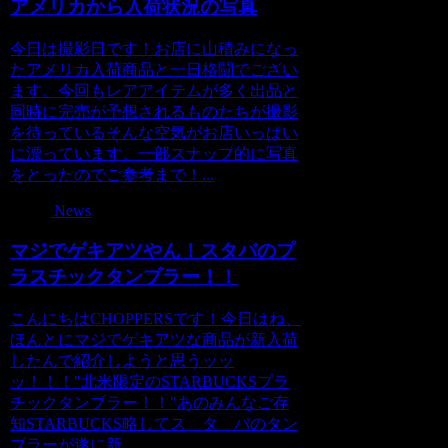
アメリカから入荷状況の写真
今日は撮影日です！お店に山積みになっ
たアメリカ入荷商品と一日格闘でござい
ます。今回もレアアイテムが多く出品と
同時に完売が予想されるものたちが撮影
を待っているそんな空気がお店いっぱい
に漂っています。一部スナップ的に写真
をとったのでご参考まで！...
News
マジでゲキアツやん！スタバのプ
ラスチックタンブラー！！
こんにちはCHOPPERSです！今日はね、
ほんとにマジでゲキアツな商品が新入荷
したんで紹介しようと思うッッ
ッ！！！"北米限定のSTARBUCKSプラ
チックタンブラー！！"あのみんなご存
知STARBUCKS略してス タ バのタン
ブラーが遂に新...