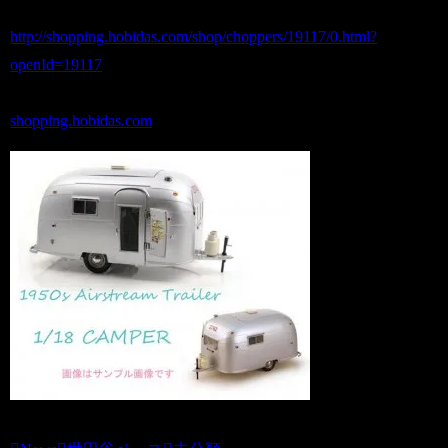
http://shopping.hobidas.com/shop/choppers/19117/0.html?
openId=19117
shopping.hobidas.com