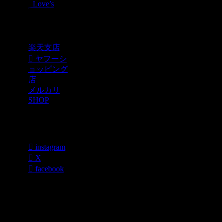
Love’s
Shopping
楽天支店
ヤフーシ
ョッピング
店
メルカリ
SHOP
各種SNS
instagram
X
facebook
過去のブログ
カテゴリー一
覧