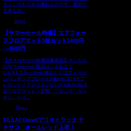
ティングもできる優れものです。素材も
丈夫なナ...
News
【サマーセール特価】エアフォー
スフロアマット3枚セット5400円
→4600円
【サマーセール特価対象商品】※こちら
のサマーセール商品は、もれなく
U.S.A.Fステッカー1枚もしくはアメリカ
ンハンギングプレート1個がおまけでプ
レゼント！アメリカンなU.S AIR FORCE
のフロアマット！玄関・リビング・キッ
チン・トイ...
News
TEXACOusedブリキトラック テ
キサコ オールレッド入荷！