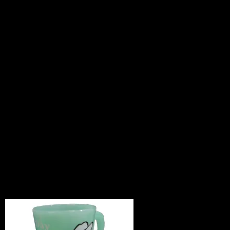
サイズ：直径83×高さ94mm
MATERIAL：ポリスチレン
330ミリリットルの容量
耐熱温度：80度
※只今予約受付中です。商品は９月１日
入荷します。
入荷次第発送させていただきますが、他
のお品とご一緒に
ご注文された場合で、かつ他の商品を先
に発送希望の場合は
その分は別途送料をご請求させていただ
きます。