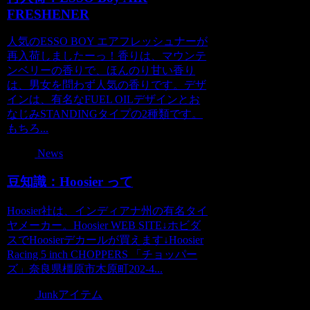
FRESHENER
人気のESSO BOY エアフレッシュナーが
再入荷しましたーっ！香りは、マウンテ
ンベリーの香りで、ほんのり甘い香り
は、男女を問わず人気の香りです。デザ
インは、有名なFUEL OILデザインとお
なじみSTANDINGタイプの2種類です。
もちろ...
News
豆知識：Hoosier って
Hoosier社は、インディアナ州の有名タイ
ヤメーカー。Hoosier WEB SITE↓ホビダ
スでHoosierデカールが買えます↓Hoosier
Racing 5 inch CHOPPERS 「チョッパー
ズ」奈良県橿原市木原町202-4...
Junkアイテム