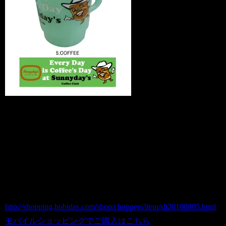
5.COFFEE プラスチックマグ / Milky
Stacking Mug Cup まるでファイヤーキン
グ
商品番号 sh20100805
価格（税込） 480 円
ホビダスNo 52026114
http://shopping.hobidas.com/shop/choppers/item/sh20100805.html
モバイルショッピングでご購入はこちら