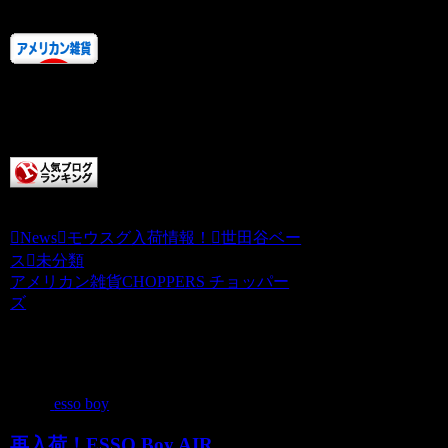
人気ランキングにご協力あ
りがとうございます！！
またお店に来てくださいね。
チョッパーズに清き一票を
News
モウスグ入荷情報！
世田谷ベー
ス
未分類
アメリカン雑貨CHOPPERS チョッパー
ズ
関連記事
esso boy
再入荷！ESSO Boy AIR