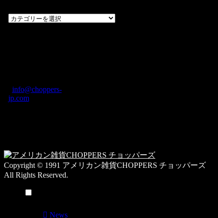
過
去
の
CHOPPERS
ブ
奈良県橿原市内膳
ロ
町1-5-6 Macビル
グ
ディング2F
カ
TEL: 0744-29-8600
/
info@choppers-
テ
jp.com
ゴ
営業時間：10:00-
リ
19:00 / 休み：火曜
ー
日
一
覧
Copyright © 1991 アメリカン雑貨CHOPPERS チョッパーズ
All Rights Reserved.
メニュー
News