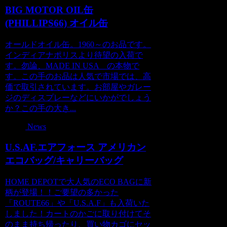
BIG MOTOR OIL缶
(PHILLIPS66) オイル缶
オールドオイル缶。1960～のお品です。
インディアナポリスより待望の入荷で
す。勿論、MADE IN USA の本物で
す。この手のお品は人気で市場では、高
価で取引されています。お部屋やガレー
ジのディスプレーなどにいかがでしょう
か？この手の大き...
News
U.S.AF.エアフォース アメリカン
エコバッグ/キャリーバッグ
HOME DEPOTで大人気のECO BAGに新
柄が登場！！ご要望の多かった
「ROUTE66」や「U.S.A.F」も入荷いた
しました！カートのかごに取り付けてそ
のまま持ち帰ったり、買い物カゴにセッ