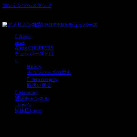
コンテンツへスキップ
車好き、アメリカ好きマニアも涙物のレアアイテム・Junk等
取扱い
News
news
About CHOPPERS
チョッパーズとは
History
チョッパーズの歴史
Item category
取扱い商品
Shopping
通販チャンネル
Love’s
姉妹店Loves
5.COFFEE プラスチック
マグ / Milky Stacking Mug