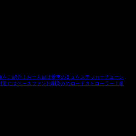
像をご紹介！お一人目は愛車のＢｂをステッカーチューン
付近にはベースファンお馴染みのロードストローラー！多