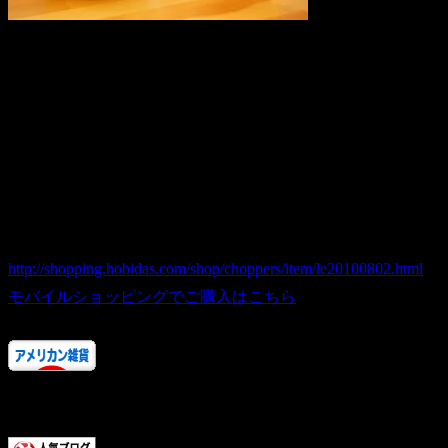
Size: Round H8.5cm×W9.5cm
Size: Square H9cm×W14.5cm
ハンバーガーランチボックス Square / hamburger lunch box
商品番号 le20100802
価格（税込） 580 円 １つ
ホビダスNo 52025265
http://shopping.hobidas.com/shop/choppers/item/le20100802.html
モバイルショッピングでご購入はこちら
人気ランキングにご協力ありがとうございます！
またお店に来てくださいね。