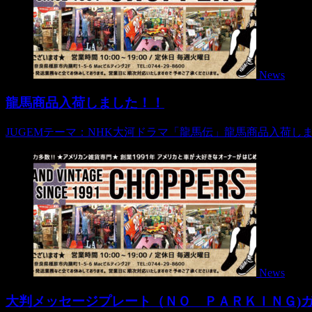
News
龍馬商品入荷しました！！
JUGEMテーマ：NHK大河ドラマ「龍馬伝」龍馬商品入荷し
News
大判メッセージプレート（ＮＯ ＰＡＲＫＩＮＧ)