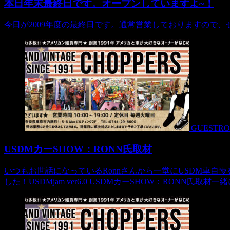
本日年末最終日です。オープンしていますよ~！
今日が2009年度の最終日です。通常営業しておりますので
GUESTR
USDMカーSHOW：RONN氏取材
いつもお世話になっているRonnさんから一堂にUSDM車自慢をする
した！USDMjam ver6.0 USDMカーSHOW：RONN氏取