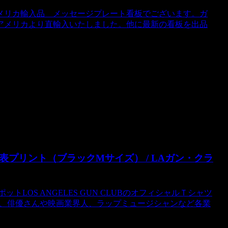
メリカ輸入品 メッセージプレート看板でございます。ガ
アメリカより直輸入いたしました。他に最新の看板を出品
シャツ表プリント（ブラックMサイズ） / LAガン・クラ
LOS ANGELES GUN CLUBのオフィシャルＴシャツ
柄、俳優さんや映画業界人、ラップミュージシャンなど各業