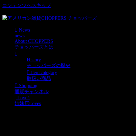
コンテンツへスキップ
車好き、アメリカ好きマニアも涙物のレアアイテム・Junk等
News
news
About CHOPPERS
チョッパーズとは
History
チョッパーズの歴史
Item category
取扱い商品
Shopping
通販チャンネル
Love’s
姉妹店Loves
ハンバーガーランチボックス Square / hamb
News