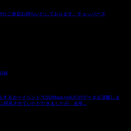
、ぜひご来店お待ちいたしております。チョッパーズ
OOM
カーイベント”USDMjam ver6.0”のデータを頂戴しま
材一緒に拝見させていただだきましたが、去年...