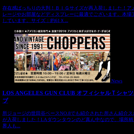
存在感ばっちりの大判！ＢＩＧサイズが再入荷しました！ア
レージやお部屋などディスプレーに最適でございます。本場
しています。サイズ：約61Ｘ...
News
LOS ANGELES GUN CLUB オフィシャルＴ
ブ
所ジョージの世田谷ベースNO.8でも紹介された所さん紹介スポット
が入荷しました！LAダウンタウンのど真ん中なので、場所
界人も...