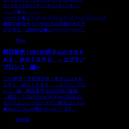
Ｃ││Ｈ││Ｏ││Ｐ││Ｐ││Ｅ││Ｓ│・
‥…━★☆・‥…
━━━☆★☆└─┛└─┛└─┛└─┛└─┛└─┛└─┛
趣味の総合サイトホビダス店舗ＣＨＯＰ
ＰＥＲＳ 2009/3/28■□─━─━─━─━...
News
明日発売！[DVD]所さんのＳＮＡ
ＫＥ ＭＯＴＯＲＳ ～コブラ／
ブロンコ 編～
11/17発売！予約受付中！所さんのＳＮ
ＡＫＥ ＭＯＴＯＲＳ ～コブラ／ブロ
ンコ 編～商品番号 po20100827価格
（税込） 5,250 円ホビダスNo 52026315
モバイルショッピングでご購入はこちら
★みんなコレが観たかった！【ク...
未分類