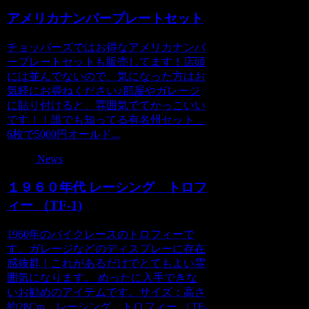
アメリカナンバープレートセット
チョッパーズではお得なアメリカナンバ
ープレートセットも販売してます！店頭
には並んでないので、気になった方はお
気軽にお尋ねください♪部屋やガレージ
に貼り付けると、雰囲気でてかっこいい
です！！誰でも知ってる有名州セット
6枚で5000円オールド...
News
１９６０年代 レーシング トロフ
ィー （TF-1)
1960年のバイクレースのトロフィーで
す。ガレージなどのディスプレーに存在
感抜群！これがあるだけでとてもよい雰
囲気になります。 めったに入手できな
いお勧めのアイテムです。サイズ：高さ
約28Cm レーシング トロフィー （TF-