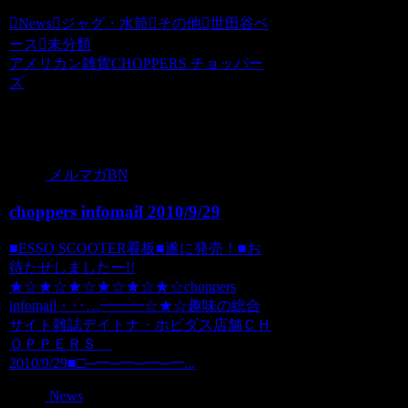
News
ジャグ・水筒
その他
世田谷ベ
ース
未分類
アメリカン雑貨CHOPPERS チョッパー
ズ
関連記事
メルマガBN
choppers infomail 2010/9/29
■ESSO SCOOTER看板■遂に発売！■お
待たせしましたー!!
★☆★☆★☆★☆★☆★☆choppers
infomail・‥…━━━☆★☆趣味の総合
サイト雑誌デイトナ・ホビダス店舗ＣＨ
ＯＰＰＥＲＳ
2010/9/29■□─━─━─━─━...
News