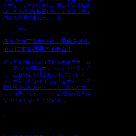
もガレージやお部屋の片隅に置いておけ
ば、それだけで映画に出てくるような味
のある空間に早変わり！3...
News
ありそうでなかった！愛車をオシ
ャレにする必須アイテム！
添付が義務付けられている車検ステッカ
ー。がっつり車をカスタムしている人で
も、公道を走る以上あの味気な～いステ
ッカーを貼らなければなりません。「雰
囲気壊れるなぁ～・・・」「なんとなく
カッコ悪いなぁ・・・」昔に比べるとか
なり小さくなったとはいえ...