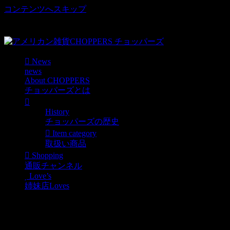
コンテンツへスキップ
車好き、アメリカ好きマニアも涙物のレアアイテム・Junk等
取扱い
News
news
About CHOPPERS
チョッパーズとは
History
チョッパーズの歴史
Item category
取扱い商品
Shopping
通販チャンネル
Love’s
姉妹店Loves
THERMOS水筒 US.JUNK
ランチセット入荷！