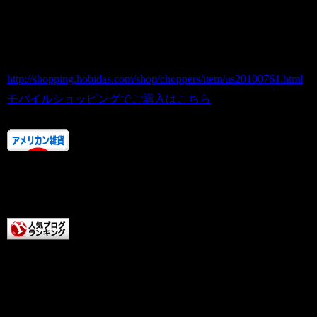
商品番号 us20100761
価格（税込） 7,800 円
ホビダスNo 52023941
http://shopping.hobidas.com/shop/choppers/item/us20100761.html
モバイルショッピングでご購入はこちら
人気ランキングにご協力あ
りがとうございます！！
またお店に来てくださいね。
チョッパーズに清き一票を
本日もCHOPPERS記事をお読みいただき
ありがとうございます。チョッパーズ