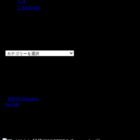
X
facebook
過去のブログ
カテゴリー一
覧
過
去
の
CHOPPERS
ブ
奈良県橿原市内膳
ロ
町1-5-6 Macビル
グ
ディング2F
カ
TEL: 0744-29-8600
/
info@choppers-
テ
jp.com
ゴ
営業時間：10:00-
リ
19:00 / 休み：火曜
ー
日
一
覧