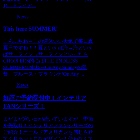
1) トライア...
News
This here SUMMER!
こんにちわ～この連休いい天気で毎日真
夏日ですね！！夏といえば海→海といえ
ばサーフィン→サーフィンといったら
CHOPPERS的にはTHE ENDLESS
SUMMERですね～On Any Sundayの監
督、ブルース・ブラウンがOn Any ...
News
好評ご予約受付中！インテリア
FANシリーズ！
まだまだ寒い日が続いていますが、季節
を先取り！インテリアファンシリーズの
ご紹介！オールドアメリカンを感じさせ
てくれるレトロなデザイン！使わなくて