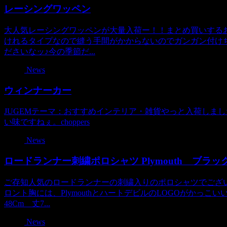
レーシングワッペン
大人気レーシングワッペンが大量入荷ー！！まとめ買いするお
けれるタイプなので縫う手間がかからないのでガンガン付け
ださいなッ♪今の季節だ...
News
ウィンナーカー
JUGEMテーマ：おすすめインテリア・雑貨やっと入荷しま
い味ですねぇ。choppers
News
ロードランナー刺繍ポロシャツ Plymouth ブラッ
ご存知人気のロードランナーの刺繍入りのポロシャツでござい
ロント胸には、PlymouthとハートデビルのLOGOがかっこ
48Cm 丈7...
News