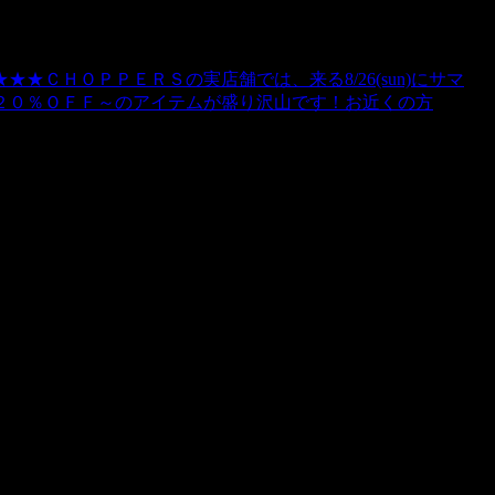
ＣＨＯＰＰＥＲＳの実店舗では、来る8/26(sun)にサマ
２０％ＯＦＦ～のアイテムが盛り沢山です！お近くの方