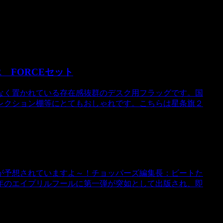
R FORCEセット
なく置かれている存在感抜群のデスク用フラッグです。国
レクション棚等にとてもおしゃれです。こちらは星条旗２
が予想されていますよ～！チョッパーズ編集長：ビートた
年のエイプリルフールに第一弾が突如として出版され、即