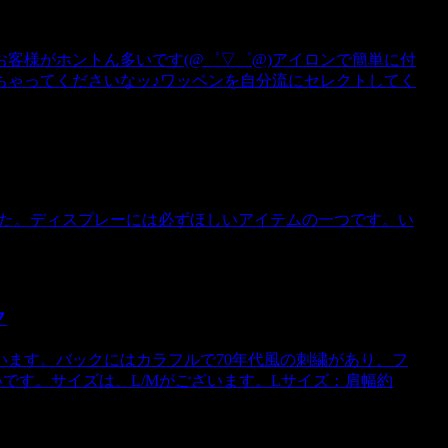
客様がホントん多いです(@゜▽゜@)アイロンで簡単に付
ちゃってくださいなッ♪ワッペンを自分流にセレクトしてく
した。ディスプレーには必ずほしいアイテムの一つです。い
ク
ます。バックにはカラフルで70年代風の刺繍があり、フ
いいです。サイズは、L/Mがございます。Lサイズ：肩幅約