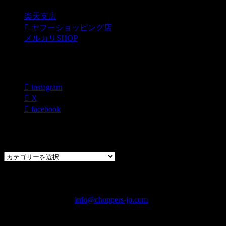
楽天支店
ヤフーショッピング店
メルカリSHOP
各種SNS
instagram
X
facebook
過去のブログカテゴリー一覧
過
去
の
CHOPPERS
ブ
奈良県橿原市内膳町1-5-6 Macビルディング2F
ロ
TEL: 0744-29-8600 /
info@choppers-jp.com
グ
営業時間：10:00-19:00 / 休み：火曜日
カ