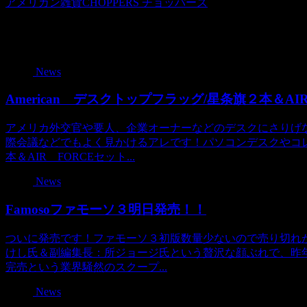
アメリカン雑貨CHOPPERS チョッパーズ
関連記事
News
American デスクトップフラッグ/星条旗２本＆AI
アメリカ外交官や要人、企業オーナーなどのデスクにさりげ
際会議などでもよく見かけるアレです！パソコンデスクやコ
本＆AIR FORCEセット...
News
Famosoファモーソ３明日発売！！
ついに発売です！ファモーソ３初版数量少ないので売り切れ
けし氏＆副編集長：所ジョージ氏という贅沢な顔ぶれで、昨
完売という業界騒然のスクープ...
News