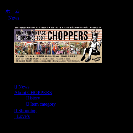
ホーム
News
Menu
News
About CHOPPERS
History
Item category
Shopping
Love’s
Shopping