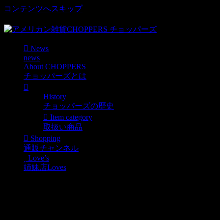
コンテンツへスキップ
車好き、アメリカ好きマニアも涙物のレアアイテム・Junk等
News
news
About CHOPPERS
チョッパーズとは
History
チョッパーズの歴史
Item category
取扱い商品
Shopping
通販チャンネル
Love’s
姉妹店Loves
[hg-97] Thermex Jug ヴィンテ
News