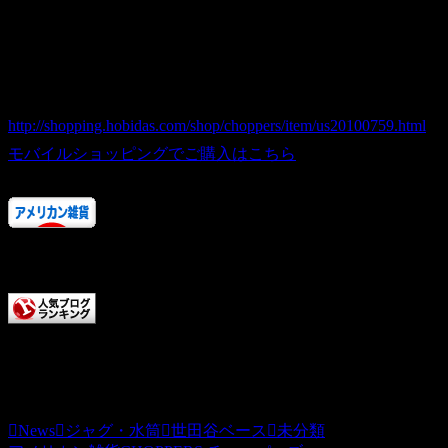
2010.07.31
[hg-97] Thermex Jug ヴィンテージジャグ 世田谷ベース
商品番号 us20100759
価格（税込） 7,800 円
ホビダスNo 52023936
http://shopping.hobidas.com/shop/choppers/item/us20100759.html
モバイルショッピングでご購入はこちら
人気ランキングにご協力ありがとうございます！
またお店に来てくださいね。
チョッパーズに清き一票を
本日もCHOPPERS記事をお読みいただきありがとうござい
News
ジャグ・水筒
世田谷ベース
未分類