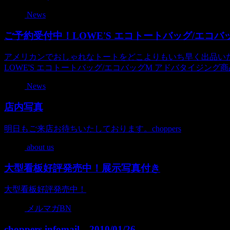
News
ご予約受付中！LOWE'S エコトートバッグ/エコバ
アメリカンでおしゃれなトートをどこよりもいち早く出品い
LOWE'S エコトートバッグ/エコバッグM アドバタイジング商品番号 u
News
店内写真
明日もご来店お待ちいたしております。choppers
about us
大型看板好評発売中！展示写真付き
大型看板好評発売中！
メルマガBN
choppers infomail 2010/01/26