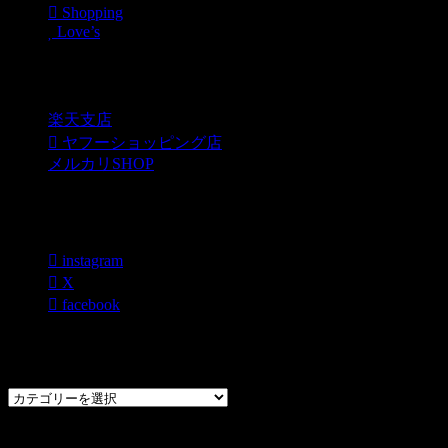
Shopping
Love’s
Shopping
楽天支店
ヤフーショッピング店
メルカリSHOP
各種SNS
instagram
X
facebook
過去のブログカテゴリー一覧
過
去
の
CHOPPERS