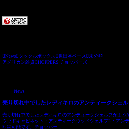
またお店に来てくださいね。
チョッパーズに清き一票を
本日もCHOPPERS記事をお読みいただきありがとうござい
News
タックルボックス
世田谷ベース
未分類
アメリカン雑貨CHOPPERS チョッパーズ
関連記事
News
売り切れ中でしたレディキロのアンティークシェル
売り切れ中でしたレディキロのアンティークシェルフがよう
ウッドキャビネット・アンティークウッドシェルフL・アン
即納可能です。チョッパー...