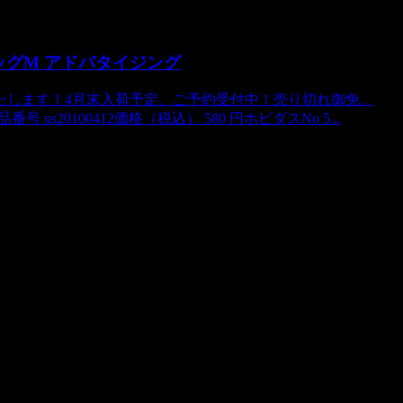
ッグM アドバタイジング
たします！4月末入荷予定、ご予約受付中！売り切れ御免。
s20100412価格（税込） 580 円ホビダスNo 5...