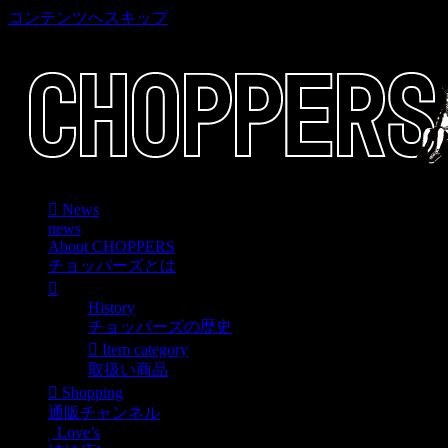
コンテンツへスキップ
車好き、アメリカ好きマニアも涙物のレアアイテム・Junk等
News
news
About CHOPPERS
チョッパーズとは
History
チョッパーズの歴史
Item category
取扱い商品
Shopping
通販チャンネル
Love’s