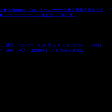
hoppers infomail・‥…━━━☆★☆趣味の総合サイ
□─━─━─━─━─━─ホビダスCHOPPE...
ています。SIZE: 約92 X 30 X 8cmガレージやお
） 28,000 円ホビダスNo 519732...