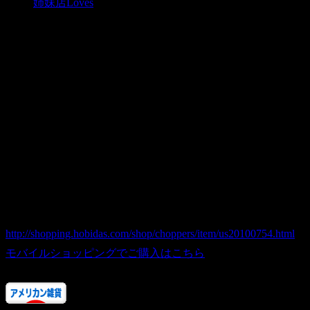
姉妹店Loves
[hg-116] アンティークタックルボック
News
2010.07.31
オールドなアメリカンなタックルボックスです。
アンティークな風合いがたまりませんね。
[hg-116] アンティークタックルボックス アメリカ直輸入
商品番号 us20100754
価格（税込） 4,400 円
ホビダスNo 52023930
http://shopping.hobidas.com/shop/choppers/item/us20100754.html
モバイルショッピングでご購入はこちら
人気ランキングにご協力ありがとうございます！