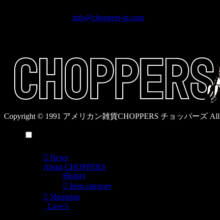
ブ
奈良県橿原市内膳町1-5-6 Macビルディング2F
ロ
TEL: 0744-29-8600 /
info@choppers-jp.com
グ
営業時間：10:00-19:00 / 休み：火曜日
カ
テ
ゴ
リ
ー
一
覧
Copyright © 1991 アメリカン雑貨CHOPPERS チョッパーズ All Rig
メニュー
News
About CHOPPERS
History
Item category
Shopping
Love’s