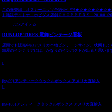
この春登場！オスカーエッソ予約受付中!★☆★☆★☆★☆★☆★☆c
ト雑誌デイトナ・ホビダス店舗ＣＨＯＰＰＥＲＳ 2010/01/26■
Junkアイテム
DUNLOP TIRES 電飾ビンテージ看板
店頭でも販売中のアメリカ本物ビンテージサイン。状態もよく、通電し
部屋のインテリアには、かなりのインパクトが出ると思います。価格（税込
[hg-99] アンティークタックルボックス アメリカ直輸入
[hg-103] アンティークタックルボックス アメリカ直輸入