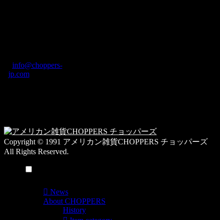
去
の
CHOPPERS
ブ
奈良県橿原市内膳
ロ
町1-5-6 Macビル
グ
ディング2F
カ
TEL: 0744-29-8600
/
info@choppers-
テ
jp.com
ゴ
営業時間：10:00-
リ
19:00 / 休み：火曜
ー
日
一
覧
Copyright © 1991 アメリカン雑貨CHOPPERS チョッパーズ
All Rights Reserved.
メニュー
News
About CHOPPERS
History