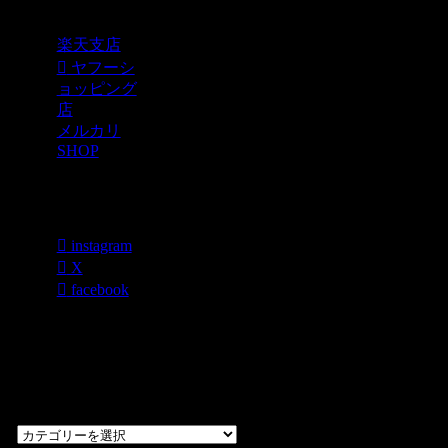
Shopping
楽天支店
ヤフーシ
ョッピング
店
メルカリ
SHOP
各種SNS
instagram
X
facebook
過去のブログ
カテゴリー一
覧
過