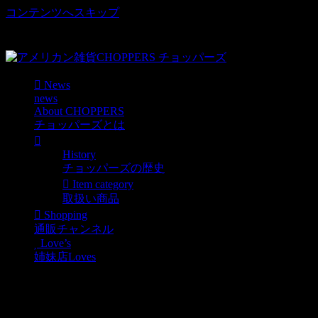
コンテンツへスキップ
車好き、アメリカ好きマニアも涙物のレアアイテム・Junk等
取扱い
News
news
About CHOPPERS
チョッパーズとは
History
チョッパーズの歴史
Item category
取扱い商品
Shopping
通販チャンネル
Love’s
姉妹店Loves
もうすぐアメリカンなバ
ケツが入荷します！