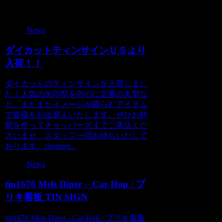
関連記事
News
ダイカットティンサインＵＳより
入荷！！
ダイカットのティンサインが入荷しまし
た！人気の矢印型を中心に定番の丸型な
ど、またまたイメージが膨らむアイテム
で皆様をお出迎えいたします。ぜひお時
間を作ってチョッパーズまでご来店くだ
さいませ。スタッフ一同お待ちいたして
おります。chopper...
News
tin1676 Mels Diner – Car Hop / ブ
リキ看板 TIN SIGN
tin1676 Mels Diner - Car Hop / ブリキ看板