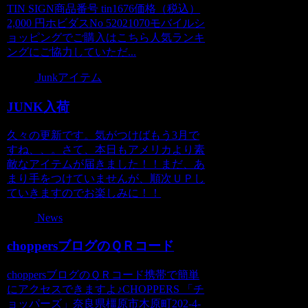
TIN SIGN商品番号 tin1676価格（税込）
2,000 円ホビダスNo 52021070モバイルシ
ョッピングでご購入はこちら人気ランキ
ングにご協力していただ...
Junkアイテム
JUNK入荷
久々の更新です。気がつけばもう3月で
すね、、。さて、本日もアメリカより素
敵なアイテムが届きました！！まだ、あ
まり手をつけていませんが、順次ＵＰし
ていきますのでお楽しみに！！
News
choppersブログのＱＲコード
choppersブログのＱＲコード携帯で簡単
にアクセスできますよ♪CHOPPERS 「チ
ョッパーズ」奈良県橿原市木原町202-4-