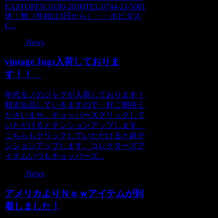
EASTOPEN:10:00-20:00TEL:0744-23-5081
休：無（年始は3日から）・・ホビダス
C...
News
vintage Jugs入荷しておりま
す！！
年代モノのジャグが入荷しております！
順次出品していきますので、好ご期待く
ださいませ。チョッパーズクリックして
いただけるとテンションアップします。
こちらもクリックしていただけると超テ
ンションアップします。コレクターズア
イテムいつもチョッパーズ...
News
アメリカよりＮｅｗアイテムが到
着しました！