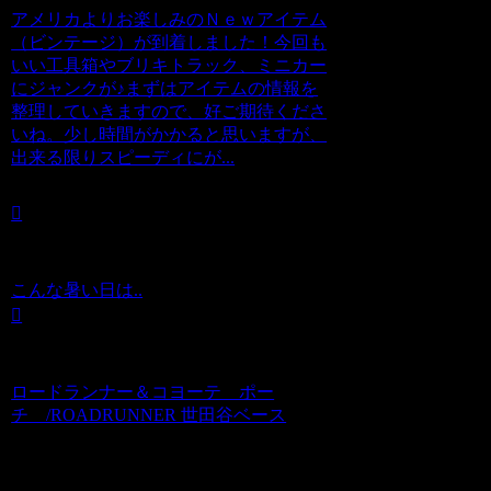
アメリカよりお楽しみのＮｅｗアイテム
（ビンテージ）が到着しました！今回も
いい工具箱やブリキトラック、ミニカー
にジャンクが♪まずはアイテムの情報を
整理していきますので、好ご期待くださ
いね。少し時間がかかると思いますが、
出来る限りスピーディにが...
こんな暑い日は..
ロードランナー＆コヨーテ ポー
チ /ROADRUNNER 世田谷ベース
コメント