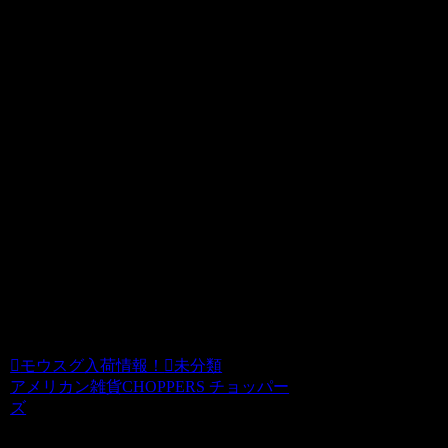
モウスグ入荷情報！
2010.07.24
大人気で導入後、即欠品してしまいまし
たアメリカンなバケツが7月末に入荷す
る予定です。
さらに！その後にはあのバケツも入荷す
る予定です。
チョッパーズ
モウスグ入荷情報！
未分類
アメリカン雑貨CHOPPERS チョッパー
ズ