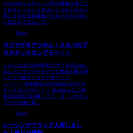
ールのボトルキャップ型の看板は見たこ
とある！っていう方はいくつかいるかと
思いますが立体看板となるとかなり珍し
い形なのではないで...
News
マジでゲキアツやん！スタバのプ
ラスチックタンブラー！！
こんにちはCHOPPERSです！今日はね、
ほんとにマジでゲキアツな商品が新入荷
したんで紹介しようと思うッッ
ッ！！！"北米限定のSTARBUCKSプラ
チックタンブラー！！"あのみんなご存
知STARBUCKS略してス タ バのタン
ブラーが遂に新...
News
レーシングフラッグ入荷しまし
た！残り30種類