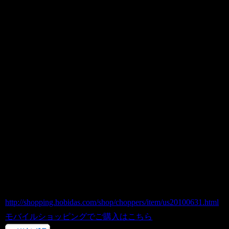
本場アメリカよりの直輸入品です。
通常1個580円を4つで1800円！
その他単品売りのアイテムと組み合わせ
ると幅はぐっと広がります。
お気に入りのCapやJacketなどのアクセン
トにお使いください。
とてもよくできた仕上がりです。
モーターピンバッチ（Jeep系）4個セッ
ト / ピンズ
商品番号 us20100631
価格（税込） 1,800 円
ホビダスNo 52018235
http://shopping.hobidas.com/shop/choppers/item/us20100631.html
モバイルショッピングでご購入はこちら