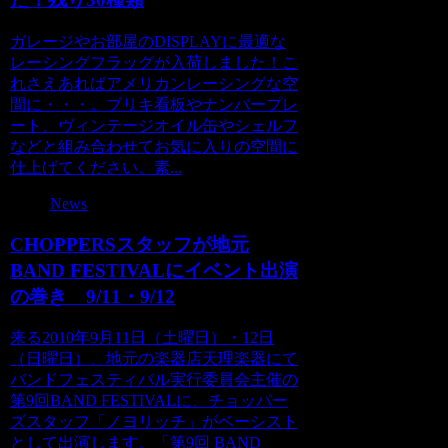
ガレージやお部屋のDISPLAYに最適な
レーシングフラッグが入荷しました！こ
れさえあればアメリカンレーシングな空
間に・・・。ブリキ看板やナンバープレ
ート、ヴィンテージオイル缶やシェルフ
などと組み合わせてお気に入りの空間に
仕上げてください。素...
News
CHOPPERSスタッフが地元
BAND FESTIVALにイベント出演
の巻き 9/11・9/12
来る2010年9月11日（土曜日）・12日
（日曜日）、地元の楽器店天理楽器にて
バンドフェスティバル実行委員会主催の
第9回BAND FESTIVALに、チョッパー
ズスタッフ「ノヨリッチ」がベーシスト
として出演します。「第9回 BAND