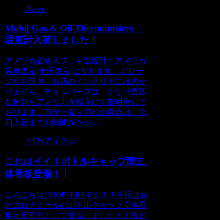
News
Mobil Gas & Oil Thermometers
温度計入荷しました！
アメリカ直輸入ブリキ温度計！アメリカ
温度表示(華氏表示)になります。ガレー
ジやお部屋、お店のインテリアには欠か
せません。チョッパーズは、かなり豊富
な種類をアメリカ直輸入にて御用意して
おります。万が一売り切れの場合は、次
回入荷までお時間がかか...
NEWアイテム
これはイイ！ボトルキャップ型立
体看板登場！！
こんにちはCHOPPERSです！！今回はあ
のコロナビールのボトルキャップ立体看
板が新商品として登場しました！！瓶ビ