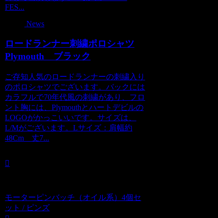
FES...
News
ロードランナー刺繍ポロシャツ
Plymouth ブラック
ご存知人気のロードランナーの刺繍入り
のポロシャツでございます。バックには
カラフルで70年代風の刺繍があり、フロ
ント胸には、Plymouthとハートデビルの
LOGOがかっこいいです。サイズは、
L/Mがございます。Lサイズ：肩幅約
48Cm 丈7...
モーターピンバッチ（オイル系）4個セ
ット / ピンズ