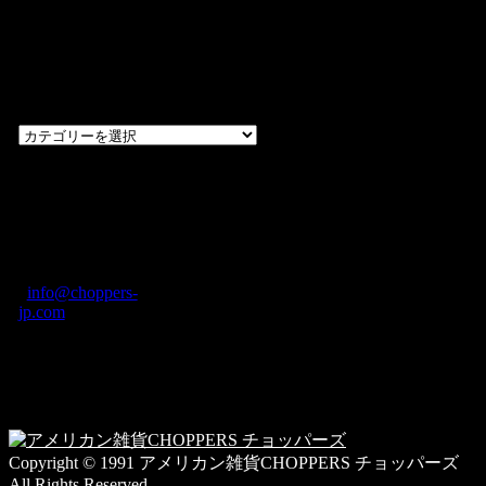
過去のブログ
カテゴリー一
覧
過
去
の
CHOPPERS
ブ
奈良県橿原市内膳
ロ
町1-5-6 Macビル
グ
ディング2F
カ
TEL: 0744-29-8600
/
info@choppers-
テ
jp.com
ゴ
営業時間：10:00-
リ
19:00 / 休み：火曜
ー
日
一
覧
Copyright © 1991 アメリカン雑貨CHOPPERS チョッパーズ
All Rights Reserved.