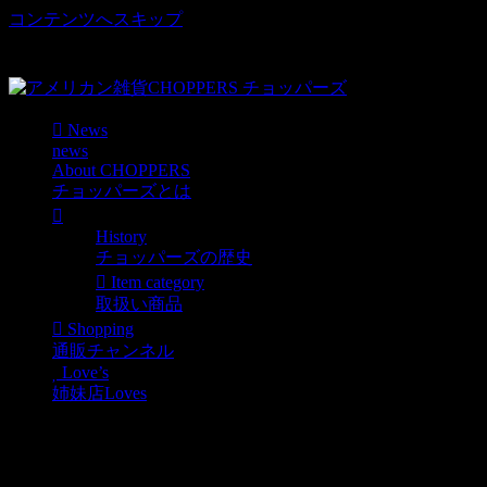
コンテンツへスキップ
車好き、アメリカ好きマニアも涙物のレアアイテム・Junk等
取扱い
News
news
About CHOPPERS
チョッパーズとは
History
チョッパーズの歴史
Item category
取扱い商品
Shopping
通販チャンネル
Love’s
姉妹店Loves
モーターピンバッチ
（Jeep系）4個セット / ピ