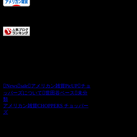
クリックしていただけると
テンションアップします。
こちらもクリックしていた
だけると超テンションアップします。
いつもチョッパーズをご贔屓いただきあ
りがとうございます。チョッパーズ
News
sale
アメリカン雑貨PicUP
チョ
ッパーズについて
世田谷ベース
未分
類
アメリカン雑貨CHOPPERS チョッパー
ズ
関連記事