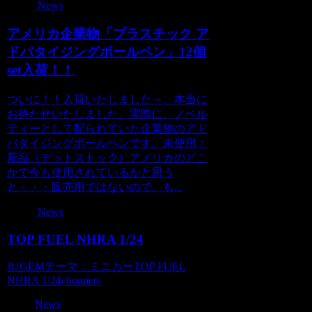
News
アメリカ企業物「プラスチック ア
ドバタイジングボールペン」12個
set入荷！！
ついに！！入荷いたしました～、本当に
お待たせいたしました。実際に、ノベル
ティーとして配られていた企業物のアド
バタイジングボールペンです。未使用：
新品（デットストック）アメリカのどこ
かで今も使用されているかと思う
と・・・販売用ではないので、も...
News
TOP FUEL NHRA 1/24
JUGEMテーマ：ミニカーTOP FUEL
NHRA 1/24choppers
News