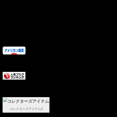
年代モノのジャグが入荷しております！
順次出品していきますので、好ご期待く
ださいませ。チョッパーズ
クリックしていただけると
テンションアップします。
こちらもクリックしていた
だけると超テンションアップします。
コレクターズアイテム