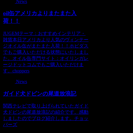
News
oil缶アメリカよりまたまた入
荷！！
JUGEMテーマ：おすすめインテリア・
雑貨本日アメリカより人気のヴィンテー
ジオイル缶がまたまた入荷！！ホビダス
でもご購入いただける状態にいたしまし
た。オイル缶専門サイト：オイリンガレ
ージドットコムでもご購入いただけま
す。choppers
News
ガイド犬ドビンの尾道放浪記
関西テレビで取り上げられていたガイド
犬ドビンの尾道放浪記の紹介です。感動
しましたのでブログ紹介します。チョッ
パーズ