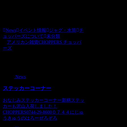
いつもチョッパーズをご贔屓いただきあ
りがとうございます。チョッパーズ
News
イベント情報
ジャグ・水筒
チ
ョッパーズについて
未分類
アメリカン雑貨CHOPPERS チョッパ
ーズ
関連記事
News
ステッカーコーナー
おなじみステッカーコーナー新柄ステッ
カーも沢山入荷しました！
CHOPPERS0744-29-8600０７４４にじゅ
うきゅうのはろーぜろぞろ