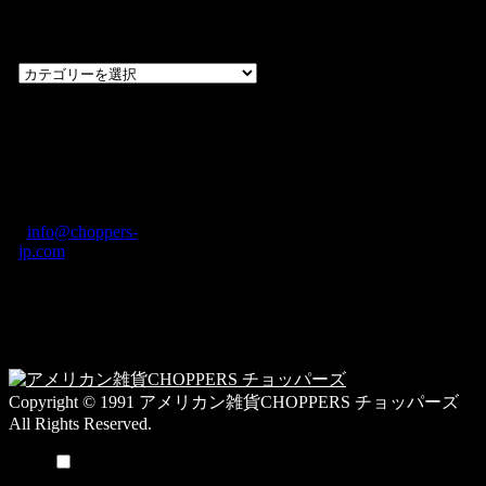
カテゴリー一
覧
過
去
の
CHOPPERS
ブ
奈良県橿原市内膳
ロ
町1-5-6 Macビル
グ
ディング2F
カ
TEL: 0744-29-8600
/
info@choppers-
テ
jp.com
ゴ
営業時間：10:00-
リ
19:00 / 休み：火曜
ー
日
一
覧
Copyright © 1991 アメリカン雑貨CHOPPERS チョッパーズ
All Rights Reserved.
メニュー