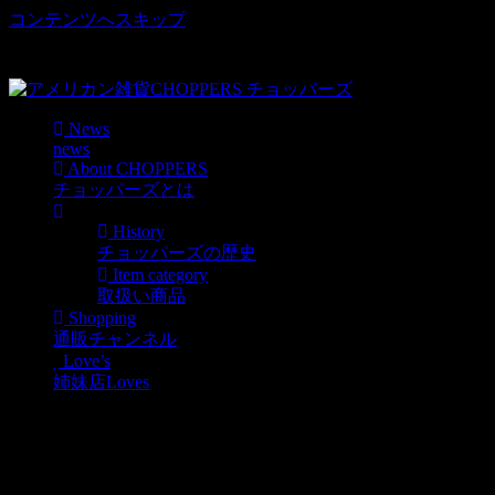
コンテンツへスキップ
車好き、アメリカ好きマニアも涙物のレアアイテム・Junk等
取扱い
News
news
About CHOPPERS
チョッパーズとは
History
チョッパーズの歴史
Item category
取扱い商品
Shopping
通販チャンネル
Love’s
姉妹店Loves
vintage Jugs入荷しており
ます！！