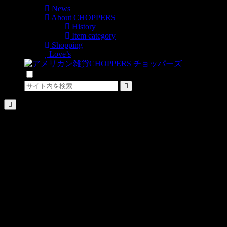
News
About CHOPPERS
History
Item category
Shopping
Love’s
検索